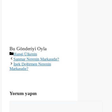
Bu Gönderiyi Oyla
Kategoriler
Hangi Ülkenin
Sanmar Nerenin Markasıdır?
İpek Değirmen Nerenin
Markasıdır?
Yorum yapın
Yorum