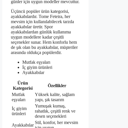
günler için uygun modeller mevcuttur.
Üçüncü popüler ürün kategorisi,
ayakkabılardır. Tome Feteira, her
mevsim için kullanılabilecek tarzda
ayakkabılar üretir. Spor
ayakkabılardan günlük kullanıma
uygun modellere kadar çeşitli
seçenekler sunar. Hem konforlu hem
de şık olan bu ayakkabılar, müşteriler
arasında oldukça popülerdir.
Mutfak eşyaları
İç giyim ürünleri
Ayakkabılar
Ürün
Özellikler
Kategorisi
Mutfak
Yüksek kalite, sağlam
eşyaları
yapı, şık tasarım
Yumuşak kumaş,
İç giyim
rahatlık, çeşitli renk ve
ürünleri
desen seçenekleri
Stil, konfor, her mevsim
Ayakkabılar
için uygun