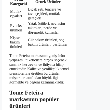
Örnek Ürünler
Kategorisi
Bıçak seti, tencere ve
Mutfak
tava çeşitleri, mutfak
eşyaları
gereçleri
Yatak örtüleri, nevresim
Ev tekstil
takımları, perde ve
ürünleri
döşemelik kumaşlar
Kişisel
Cilt bakım ürünleri, saç
bakım
bakım ürünleri, parfümler
ürünleri
Tome Feteira markasının geniş ürün
yelpazesi, tüketicilere birçok seçenek
sunarak her zevke ve ihtiyaca hitap
etmektedir. Kalite ve yenilikçilik temel
prensipleriyle üretilen bu ürünler,
müşteriler tarafından büyük ilgi
görmekte ve beğeni kazanmaktadır.
Tome Feteira
markasının popüler
ürünleri