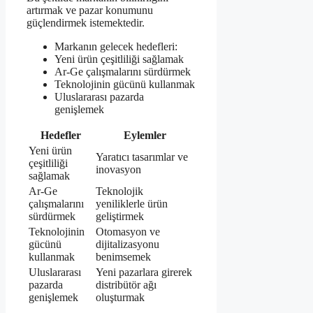
artırmak ve pazar konumunu
güçlendirmek istemektedir.
Markanın gelecek hedefleri:
Yeni ürün çeşitliliği sağlamak
Ar-Ge çalışmalarını sürdürmek
Teknolojinin gücünü kullanmak
Uluslararası pazarda
genişlemek
Hedefler
Eylemler
Yeni ürün
Yaratıcı tasarımlar ve
çeşitliliği
inovasyon
sağlamak
Ar-Ge
Teknolojik
çalışmalarını
yeniliklerle ürün
sürdürmek
geliştirmek
Teknolojinin
Otomasyon ve
gücünü
dijitalizasyonu
kullanmak
benimsemek
Uluslararası
Yeni pazarlara girerek
pazarda
distribütör ağı
genişlemek
oluşturmak