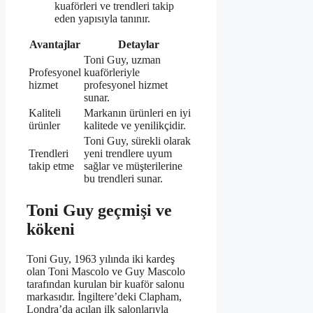
kuaförleri ve trendleri takip
eden yapısıyla tanınır.
Avantajlar
Detaylar
Toni Guy, uzman
Profesyonel
kuaförleriyle
hizmet
profesyonel hizmet
sunar.
Kaliteli
Markanın ürünleri en iyi
ürünler
kalitede ve yenilikçidir.
Toni Guy, sürekli olarak
Trendleri
yeni trendlere uyum
takip etme
sağlar ve müşterilerine
bu trendleri sunar.
Toni Guy geçmişi ve
kökeni
Toni Guy, 1963 yılında iki kardeş
olan Toni Mascolo ve Guy Mascolo
tarafından kurulan bir kuaför salonu
markasıdır. İngiltere’deki Clapham,
Londra’da açılan ilk salonlarıyla