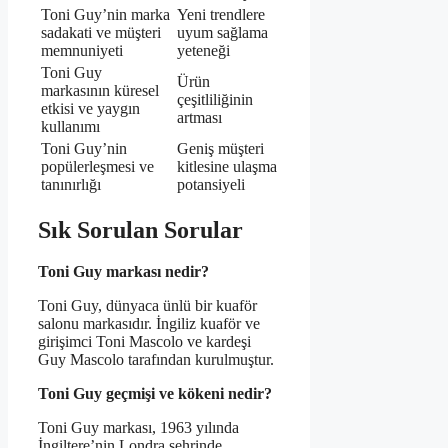
Toni Guy’nin marka
Yeni trendlere
sadakati ve müşteri
uyum sağlama
memnuniyeti
yeteneği
Toni Guy
Ürün
markasının küresel
çeşitliliğinin
etkisi ve yaygın
artması
kullanımı
Toni Guy’nin
Geniş müşteri
popülerleşmesi ve
kitlesine ulaşma
tanınırlığı
potansiyeli
Sık Sorulan Sorular
Toni Guy markası nedir?
Toni Guy, dünyaca ünlü bir kuaför
salonu markasıdır. İngiliz kuaför ve
girişimci Toni Mascolo ve kardeşi
Guy Mascolo tarafından kurulmuştur.
Toni Guy geçmişi ve kökeni nedir?
Toni Guy markası, 1963 yılında
İngiltere’nin Londra şehrinde