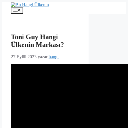
İçeriğe
atla
Menü
Toni Guy Hangi
Ülkenin Markası?
27 Eylül 2023
yazar
hangi