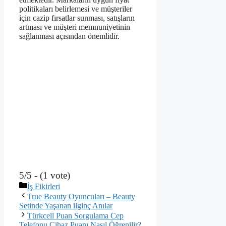
politikaları belirlemesi ve müşteriler
için cazip fırsatlar sunması, satışların
artması ve müşteri memnuniyetinin
sağlanması açısından önemlidir.
5/5 - (1 vote)
Kategoriler
İş Fikirleri
True Beauty Oyuncuları – Beauty
Setinde Yaşanan ilginç Anılar
Türkcell Puan Sorgulama Cep
Telefonu Cihaz Puanı Nasıl Öğrenilir?