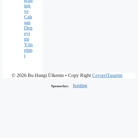
Kült
ürü
ve
Çalı
şan
Den
eyi
mi
Yön
etim
i
© 2026 Bu Hangi Ülkenin
• Copy Right
CevseriTasarim
hosting
Sponsorlar;