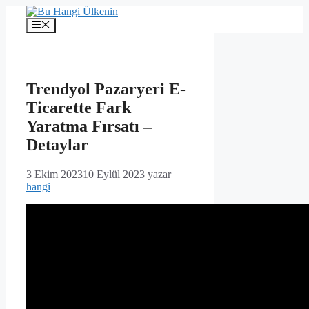
İçeriğe
atla
Menü
Trendyol Pazaryeri E-
Ticarette Fark
Yaratma Fırsatı –
Detaylar
3 Ekim 2023
10 Eylül 2023
yazar
hangi