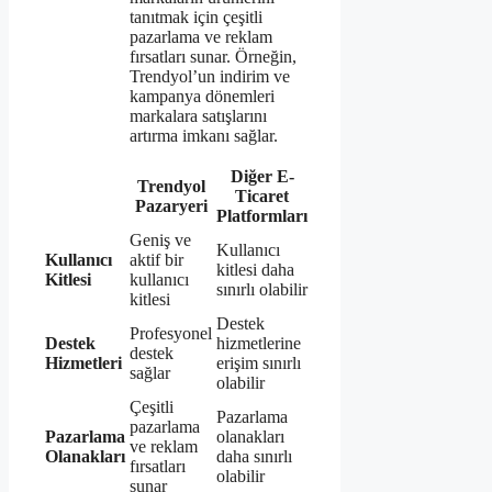
tanıtmak için çeşitli
pazarlama ve reklam
fırsatları sunar. Örneğin,
Trendyol’un indirim ve
kampanya dönemleri
markalara satışlarını
artırma imkanı sağlar.
Diğer E-
Trendyol
Ticaret
Pazaryeri
Platformları
Geniş ve
Kullanıcı
Kullanıcı
aktif bir
kitlesi daha
Kitlesi
kullanıcı
sınırlı olabilir
kitlesi
Destek
Profesyonel
Destek
hizmetlerine
destek
Hizmetleri
erişim sınırlı
sağlar
olabilir
Çeşitli
Pazarlama
pazarlama
Pazarlama
olanakları
ve reklam
Olanakları
daha sınırlı
fırsatları
olabilir
sunar