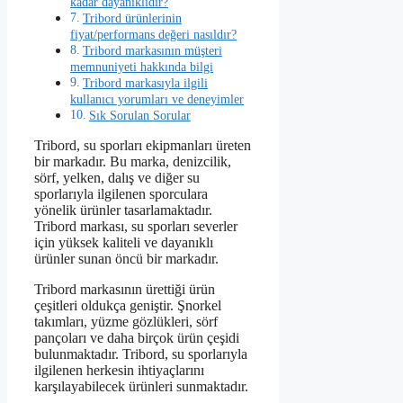
kadar dayanıklıdır?
Tribord ürünlerinin
fiyat/performans değeri nasıldır?
Tribord markasının müşteri
memnuniyeti hakkında bilgi
Tribord markasıyla ilgili
kullanıcı yorumları ve deneyimler
Sık Sorulan Sorular
Tribord, su sporları ekipmanları üreten
bir markadır. Bu marka, denizcilik,
sörf, yelken, dalış ve diğer su
sporlarıyla ilgilenen sporculara
yönelik ürünler tasarlamaktadır.
Tribord markası, su sporları severler
için yüksek kaliteli ve dayanıklı
ürünler sunan öncü bir markadır.
Tribord markasının ürettiği ürün
çeşitleri oldukça geniştir. Şnorkel
takımları, yüzme gözlükleri, sörf
pançoları ve daha birçok ürün çeşidi
bulunmaktadır. Tribord, su sporlarıyla
ilgilenen herkesin ihtiyaçlarını
karşılayabilecek ürünleri sunmaktadır.