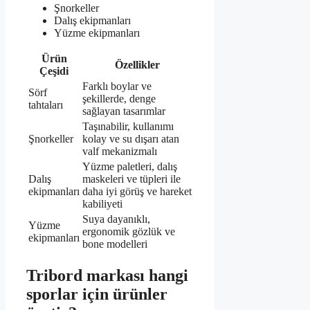
Şnorkeller
Dalış ekipmanları
Yüzme ekipmanları
Ürün
Özellikler
Çeşidi
Farklı boylar ve
Sörf
şekillerde, denge
tahtaları
sağlayan tasarımlar
Taşınabilir, kullanımı
Şnorkeller
kolay ve su dışarı atan
valf mekanizmalı
Yüzme paletleri, dalış
Dalış
maskeleri ve tüpleri ile
ekipmanları
daha iyi görüş ve hareket
kabiliyeti
Suya dayanıklı,
Yüzme
ergonomik gözlük ve
ekipmanları
bone modelleri
Tribord markası hangi
sporlar için ürünler