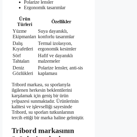
Polarize lensler
Ergonomik tasarımlar
Ürün
Özellikler
Türleri
Yüzme
Suya dayanıklı,
Ekipmanları
konforlu tasarımlar
Dalış
Termal izolasyon,
Kıyafetleri
ergonomik kesimler
Sörf
Hafif ve dayanıklı
Tahtaları
malzemeler
Deniz
Polarize lensler, anti-sis
Gözlükleri
kaplaması
Tribord markası, su sporlarıyla
ilgilenen herkesin beklentilerini
karşılamak için geniş bir ürün
yelpazesi sunmaktadır. Ürünlerinin
kalitesi ve işlevselliği sayesinde
Tribord, su sporları tutkunlarının
tercih ettiği bir marka haline gelmiştir.
Tribord markasının