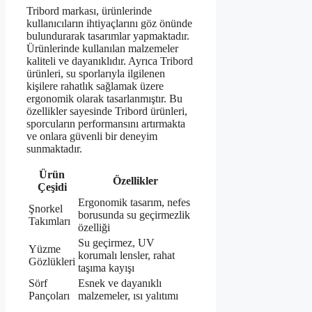
Tribord markası, ürünlerinde
kullanıcıların ihtiyaçlarını göz önünde
bulundurarak tasarımlar yapmaktadır.
Ürünlerinde kullanılan malzemeler
kaliteli ve dayanıklıdır. Ayrıca Tribord
ürünleri, su sporlarıyla ilgilenen
kişilere rahatlık sağlamak üzere
ergonomik olarak tasarlanmıştır. Bu
özellikler sayesinde Tribord ürünleri,
sporcuların performansını artırmakta
ve onlara güvenli bir deneyim
sunmaktadır.
Ürün
Özellikler
Çeşidi
Ergonomik tasarım, nefes
Şnorkel
borusunda su geçirmezlik
Takımları
özelliği
Su geçirmez, UV
Yüzme
korumalı lensler, rahat
Gözlükleri
taşıma kayışı
Sörf
Esnek ve dayanıklı
Pançoları
malzemeler, ısı yalıtımı