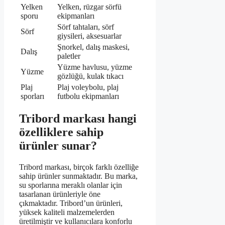
Yelken
Yelken, rüzgar sörfü
sporu
ekipmanları
Sörf tahtaları, sörf
Sörf
giysileri, aksesuarlar
Şnorkel, dalış maskesi,
Dalış
paletler
Yüzme havlusu, yüzme
Yüzme
gözlüğü, kulak tıkacı
Plaj
Plaj voleybolu, plaj
sporları
futbolu ekipmanları
Tribord markası hangi
özelliklere sahip
ürünler sunar?
Tribord markası, birçok farklı özelliğe
sahip ürünler sunmaktadır. Bu marka,
su sporlarına meraklı olanlar için
tasarlanan ürünleriyle öne
çıkmaktadır. Tribord’un ürünleri,
yüksek kaliteli malzemelerden
üretilmiştir ve kullanıcılara konforlu