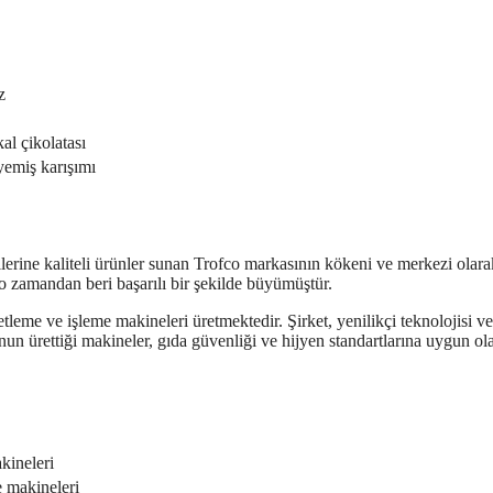
z
kal çikolatası
yemiş karışımı
rilerine kaliteli ürünler sunan Trofco markasının kökeni ve merkezi olara
e o zamandan beri başarılı bir şekilde büyümüştür.
etleme ve işleme makineleri üretmektedir. Şirket, yenilikçi teknolojisi ve
nun ürettiği makineler, gıda güvenliği ve hijyen standartlarına uygun ol
kineleri
e makineleri