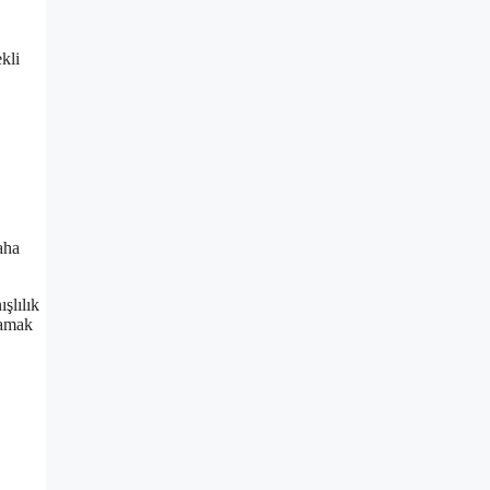
kli
aha
şlılık
lamak