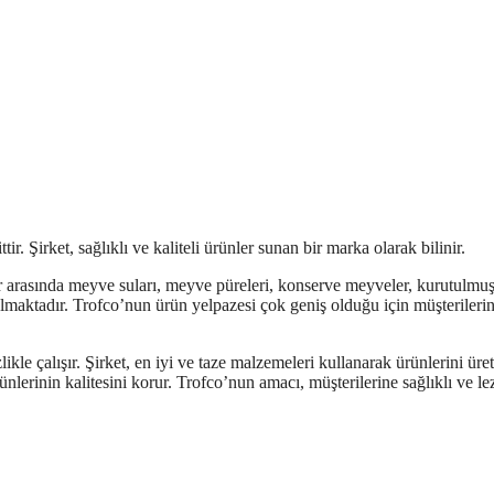
r. Şirket, sağlıklı ve kaliteli ürünler sunan bir marka olarak bilinir.
lar arasında meyve suları, meyve püreleri, konserve meyveler, kurutulmu
 almaktadır. Trofco’nun ürün yelpazesi çok geniş olduğu için müşterileri
ikle çalışır. Şirket, en iyi ve taze malzemeleri kullanarak ürünlerini üret
nlerinin kalitesini korur. Trofco’nun amacı, müşterilerine sağlıklı ve lez