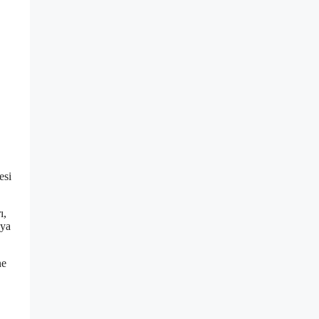
esi
ı,
aya
ne