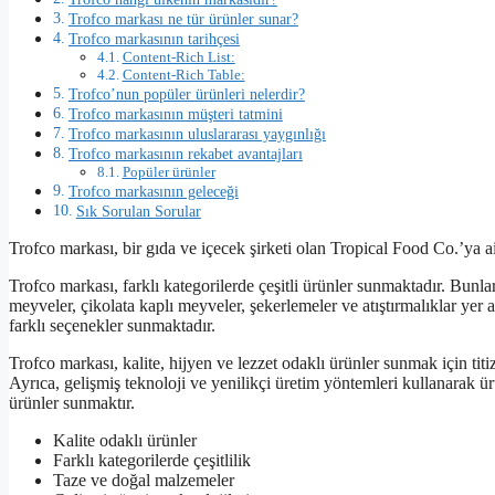
Trofco markası ne tür ürünler sunar?
Trofco markasının tarihçesi
Content-Rich List:
Content-Rich Table:
Trofco’nun popüler ürünleri nelerdir?
Trofco markasının müşteri tatmini
Trofco markasının uluslararası yaygınlığı
Trofco markasının rekabet avantajları
Popüler ürünler
Trofco markasının geleceği
Sık Sorulan Sorular
Trofco markası, bir gıda ve içecek şirketi olan Tropical Food Co.’ya aitti
Trofco markası, farklı kategorilerde çeşitli ürünler sunmaktadır. Bun
meyveler, çikolata kaplı meyveler, şekerlemeler ve atıştırmalıklar yer
farklı seçenekler sunmaktadır.
Trofco markası, kalite, hijyen ve lezzet odaklı ürünler sunmak için titizl
Ayrıca, gelişmiş teknoloji ve yenilikçi üretim yöntemleri kullanarak ürü
ürünler sunmaktır.
Kalite odaklı ürünler
Farklı kategorilerde çeşitlilik
Taze ve doğal malzemeler