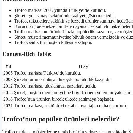
Trofco markası 2005 yılında Türkiye’de kuruldu.
Şirket, gıda sanayi sektöründe faaliyet göstermektedir.
Trofco, tüketicilere sağlıklı ve lezzetli ürünler sunmayı hedefle
Kurucuları, geleneksel tariflere dayanan ve kaliteli malzemeler k
Trofco markasının ürünleri hızla popülerlik kazanmış ve müşteri t
Şirket, müşteri memnuniyetine büyük önem vermektedir ve düzenl
Trofco, sadık bir müşteri kitlesine sahiptir.
Content-Rich Table:
Yıl
Olay
2005
Trofco markası Türkiye’de kuruldu.
2008
Şirketin ürünleri ulusal düzeyde popülerlik kazandı.
2012
Trofco markası, uluslararası pazarlara açıldı.
2015
Şirket, müşteri memnuniyetine büyük önem veren bir yaklaşım 
2018
Trofco’nun ürünleri birçok ülkede satılmaya başlandı.
2021
Trofco markası, sektördeki rekabet avantajını daha da artırdı.
Trofco’nun popüler ürünleri nelerdir?
Trofco markası, müşterilerine geniş bir ürün yelpazesi sunmaktadır. Şi