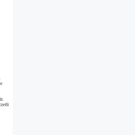
ş
ne
ir.
zetli