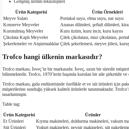
Gelişmiş üretim teknolojileri
Ürün Kategorisi
Ürün Örnekleri
Meyve Suları
Portakal suyu, elma suyu, nar suyu
Konserve Meyveler
Ananas dilimleri, şeftali dilimleri, kira
Kurutulmuş Meyveler
Kuru üzüm, kuru incir, kuru kayısı
Çikolata Kaplı Meyveler
Çilek çikolatası, muz çikolatası, porta
Şekerlemeler ve Atıştırmalıklar
Çilek şekerlemesi, meyve jölesi, kuru
Trofco hangi ülkenin markasıdır?
Trofco markası, İsveç’in bir markasıdır. İsveç, uzun bir süredir müşte
bilinmektedir. Trofco, 1970’lerin başında kurulan bir aile şirketidir v
Trofco markası, gıda endüstrisinde özellikle et ve süt ürünleri için pak
müşterilerine sunduğu yüksek kaliteli ürünlerle tanınmaktadır. Trofco’
tasarlanmıştır.
Table tag:
Ürün Kategorisi
Ürünler
Et Ürünleri
Kıyma makineleri, doldurma makineleri, vakum ma
Süt Ürünleri
Yoğurt makineleri, peynir makineleri, süt paketlem