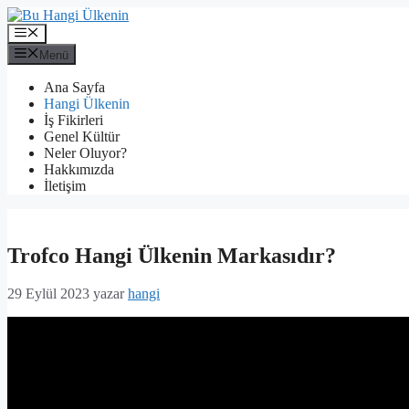
İçeriğe
atla
Menü
Menü
Ana Sayfa
Hangi Ülkenin
İş Fikirleri
Genel Kültür
Neler Oluyor?
Hakkımızda
İletişim
Trofco Hangi Ülkenin Markasıdır?
29 Eylül 2023
yazar
hangi