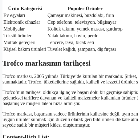
Ürün Kategorisi
Popüler Ürünler
Ev eşyaları
Çamaşır makinesi, buzdolabı, fırın
Elektronik cihazlar
Cep telefonu, televizyon, bilgisayar
Mobilyalar
Koltuk takımı, yemek masası, gardırop
Tekstil ürünleri
Yatak takımı, havlu, perde
Mutfak gereçleri
Tencere, tava, bıçak seti
Kişisel bakım ürünleri
Tuvalet kağıdı, şampuan, diş fırçası
Trofco markasının tarihçesi
Trofco markası, 2005 yılında Türkiye’de kurulan bir markadır. Şirket, 
sunmaktadır. Trofco, tüketicilerine sağlıklı, kaliteli ve lezzetli ürünle
Trofco’nun tarihçesi oldukça ilginç ve başarı dolu bir geçmişe sahiptir.
geleneksel tariflere dayanan ve kaliteli malzemeler kullanılan ürünler
başlamış ve müşteri talebi hızla artmıştır.
Trofco markası, başarısını sadece ürünlerinin kalitesine değil, aynı za
uygun ürünler sunmak için düzenli olarak geri bildirimleri dikkate 
sayede sadık bir müşteri kitlesi oluşturmuştur.
Content-Rich List: