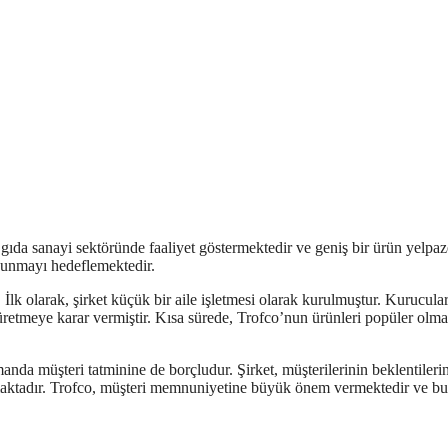
gıda sanayi sektöründe faaliyet göstermektedir ve geniş bir ürün yelpaz
r sunmayı hedeflemektedir.
 İlk olarak, şirket küçük bir aile işletmesi olarak kurulmuştur. Kurucular
 üretmeye karar vermiştir. Kısa sürede, Trofco’nun ürünleri popüler olm
manda müşteri tatminine de borçludur. Şirket, müşterilerinin beklentileri
almaktadır. Trofco, müşteri memnuniyetine büyük önem vermektedir ve bu