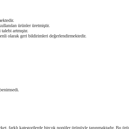
mektedir.
ullanılan ürünler üretmiştir.
alebi artmıştır.
i olarak geri bildirimleri değerlendirmektedir.
benimsedi.
rket, farklı kategorilerde birçok popüler ürünüyle tanınmaktadır. Bu ürü