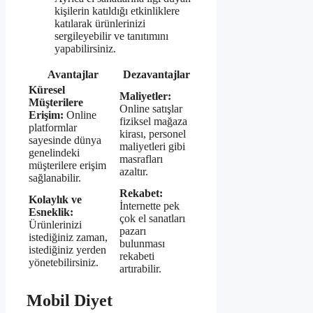
kişilerin katıldığı etkinliklere
katılarak ürünlerinizi
sergileyebilir ve tanıtımını
yapabilirsiniz.
Avantajlar
Dezavantajlar
Küresel
Maliyetler:
Müşterilere
Online satışlar
Erişim:
Online
fiziksel mağaza
platformlar
kirası, personel
sayesinde dünya
maliyetleri gibi
genelindeki
masrafları
müşterilere erişim
azaltır.
sağlanabilir.
Rekabet:
Kolaylık ve
İnternette pek
Esneklik:
çok el sanatları
Ürünlerinizi
pazarı
istediğiniz zaman,
bulunması
istediğiniz yerden
rekabeti
yönetebilirsiniz.
artırabilir.
Mobil Diyet