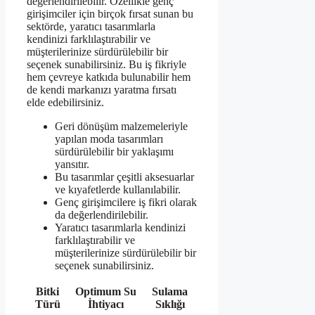
değerlendirilebilir. Özellikle genç
girişimciler için birçok fırsat sunan bu
sektörde, yaratıcı tasarımlarla
kendinizi farklılaştırabilir ve
müşterilerinize sürdürülebilir bir
seçenek sunabilirsiniz. Bu iş fikriyle
hem çevreye katkıda bulunabilir hem
de kendi markanızı yaratma fırsatı
elde edebilirsiniz.
Geri dönüşüm malzemeleriyle
yapılan moda tasarımları
sürdürülebilir bir yaklaşımı
yansıtır.
Bu tasarımlar çeşitli aksesuarlar
ve kıyafetlerde kullanılabilir.
Genç girişimcilere iş fikri olarak
da değerlendirilebilir.
Yaratıcı tasarımlarla kendinizi
farklılaştırabilir ve
müşterilerinize sürdürülebilir bir
seçenek sunabilirsiniz.
Bitki
Optimum Su
Sulama
Türü
İhtiyacı
Sıklığı