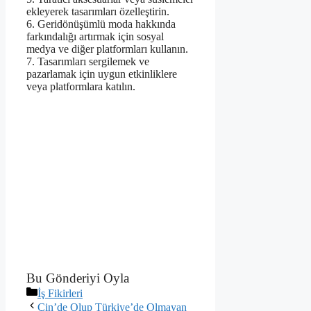
ekleyerek tasarımları özelleştirin.
6. Geridönüşümlü moda hakkında
farkındalığı artırmak için sosyal
medya ve diğer platformları kullanın.
7. Tasarımları sergilemek ve
pazarlamak için uygun etkinliklere
veya platformlara katılın.
Bu Gönderiyi Oyla
Kategoriler
İş Fikirleri
Çin’de Olup Türkiye’de Olmayan