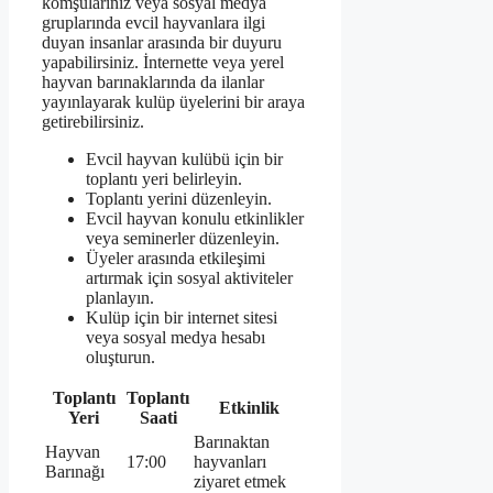
komşularınız veya sosyal medya
gruplarında evcil hayvanlara ilgi
duyan insanlar arasında bir duyuru
yapabilirsiniz. İnternette veya yerel
hayvan barınaklarında da ilanlar
yayınlayarak kulüp üyelerini bir araya
getirebilirsiniz.
Evcil hayvan kulübü için bir
toplantı yeri belirleyin.
Toplantı yerini düzenleyin.
Evcil hayvan konulu etkinlikler
veya seminerler düzenleyin.
Üyeler arasında etkileşimi
artırmak için sosyal aktiviteler
planlayın.
Kulüp için bir internet sitesi
veya sosyal medya hesabı
oluşturun.
Toplantı
Toplantı
Etkinlik
Yeri
Saati
Barınaktan
Hayvan
17:00
hayvanları
Barınağı
ziyaret etmek