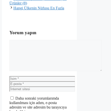
Ürünler (8)
Hangi Ülkenin Nüfusu En Fazla
Yorum yapın
Yorum
İsim
E-
posta
İnternet
sitesi
Daha sonraki yorumlarımda
kullanılması için adım, e-posta
adresim ve site adresim bu tarayıcıya