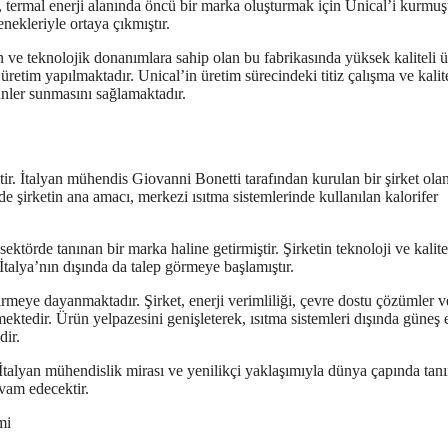
termal enerji alanında öncü bir marka oluşturmak için Unical’i kurmuşt
ekleriyle ortaya çıkmıştır.
n ve teknolojik donanımlara sahip olan bu fabrikasında yüksek kaliteli ü
üretim yapılmaktadır. Unical’in üretim sürecindeki titiz çalışma ve kalit
ünler sunmasını sağlamaktadır.
tir. İtalyan mühendis Giovanni Bonetti tarafından kurulan bir şirket ola
 şirketin ana amacı, merkezi ısıtma sistemlerinde kullanılan kalorifer
sektörde tanınan bir marka haline getirmiştir. Şirketin teknoloji ve kalit
talya’nın dışında da talep görmeye başlamıştır.
tirmeye dayanmaktadır. Şirket, enerji verimliliği, çevre dostu çözümler v
ktedir. Ürün yelpazesini genişleterek, ısıtma sistemleri dışında güneş e
dir.
İtalyan mühendislik mirası ve yenilikçi yaklaşımıyla dünya çapında tan
vam edecektir.
mi