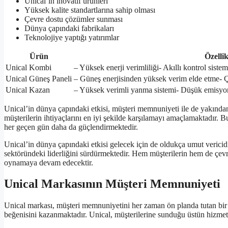
Unical’in inovatif ürünleri
Yüksek kalite standartlarına sahip olması
Çevre dostu çözümler sunması
Dünya çapındaki fabrikaları
Teknolojiye yaptığı yatırımlar
Ürün
Özellik
Unical Kombi
– Yüksek enerji verimliliği- Akıllı kontrol siste
Unical Güneş Paneli
– Güneş enerjisinden yüksek verim elde etme-
Unical Kazan
– Yüksek verimli yanma sistemi- Düşük emisyon
Unical’in dünya çapındaki etkisi, müşteri memnuniyeti ile de yakından 
müşterilerin ihtiyaçlarını en iyi şekilde karşılamayı amaçlamaktadır. Bu
her geçen gün daha da güçlendirmektedir.
Unical’in dünya çapındaki etkisi gelecek için de oldukça umut vericidir.
sektöründeki liderliğini sürdürmektedir. Hem müşterilerin hem de çevr
oynamaya devam edecektir.
Unical Markasının Müşteri Memnuniyeti
Unical markası, müşteri memnuniyetini her zaman ön planda tutan bir mar
beğenisini kazanmaktadır. Unical, müşterilerine sunduğu üstün hizmet v