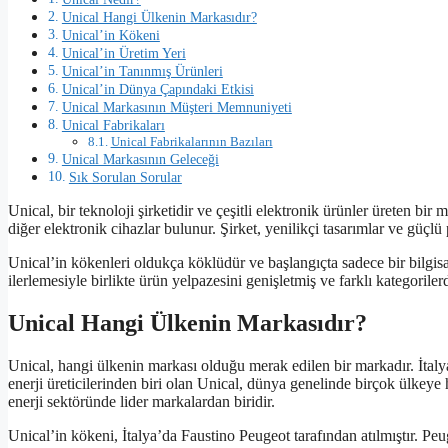
Unical Hangi Ülkenin Markasıdır?
Unical’in Kökeni
Unical’in Üretim Yeri
Unical’in Tanınmış Ürünleri
Unical’in Dünya Çapındaki Etkisi
Unical Markasının Müşteri Memnuniyeti
Unical Fabrikaları
Unical Fabrikalarının Bazıları
Unical Markasının Geleceği
Sık Sorulan Sorular
Unical, bir teknoloji şirketidir ve çeşitli elektronik ürünler üreten bir m
diğer elektronik cihazlar bulunur. Şirket, yenilikçi tasarımlar ve güçlü 
Unical’in kökenleri oldukça köklüdür ve başlangıçta sadece bir bilgisa
ilerlemesiyle birlikte ürün yelpazesini genişletmiş ve farklı kategorile
Unical Hangi Ülkenin Markasıdır?
Unical, hangi ülkenin markası olduğu merak edilen bir markadır. İtaly
enerji üreticilerinden biri olan Unical, dünya genelinde birçok ülkeye 
enerji sektöründe lider markalardan biridir.
Unical’in kökeni, İtalya’da Faustino Peugeot tarafından atılmıştır. Pe