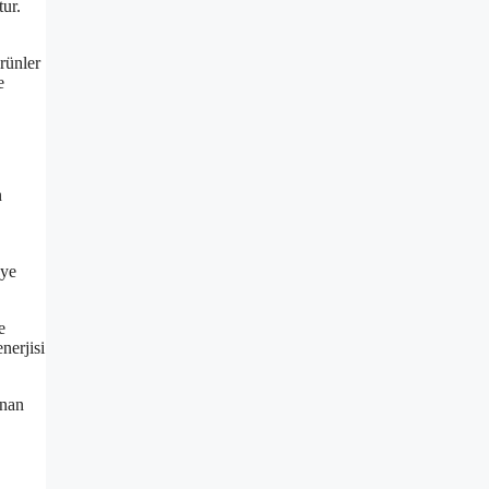
ur.
rünler
e
n
eye
e
nerjisi
ınan