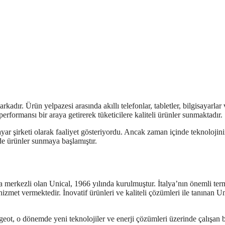
arkadır. Ürün yelpazesi arasında akıllı telefonlar, tabletler, bilgisayarlar
performansı bir araya getirerek tüketicilere kaliteli ürünler sunmaktadır.
yar şirketi olarak faaliyet gösteriyordu. Ancak zaman içinde teknolojin
rde ürünler sunmaya başlamıştır.
a merkezli olan Unical, 1966 yılında kurulmuştur. İtalya’nın önemli ter
hizmet vermektedir. İnovatif ürünleri ve kaliteli çözümleri ile tanınan Un
ugeot, o dönemde yeni teknolojiler ve enerji çözümleri üzerinde çalışan b