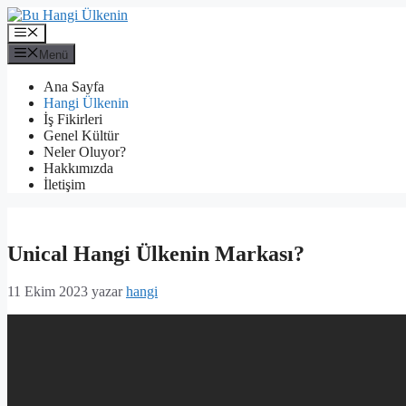
İçeriğe
atla
Menü
Menü
Ana Sayfa
Hangi Ülkenin
İş Fikirleri
Genel Kültür
Neler Oluyor?
Hakkımızda
İletişim
Unical Hangi Ülkenin Markası?
11 Ekim 2023
yazar
hangi