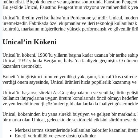
mühendisti. Birçok deneme ve araştırma sonucunda Faustino Peugeot, 
Bu şekilde Unical, Faustino Peugeot’nun vizyonu ve mühendislik yeten
Unical’in üretim yeri ise İtalya’nın Pordenone şehridir. Unical, moder
üretmektedir. Fabrikada özel ekipmanlar ve ileri teknoloji kullanılarak 
kontrolü, markanın müşterilerine yüksek performanslı ve güvenilir ür
Unical’in Kökeni
Unical’in kökeni, 1930’lu yılların başına kadar uzanan bir tarihe sahip
Unical, 1932 yılında Bergamo, İtalya’da faaliyete geçmiştir. O dönemde
kazanları üretmektir.
Bonetti’nin girişimci ruhu ve yenilikçi yaklaşımı, Unical’i kısa sürede 
verdiği önem sayesinde, Unical ürünleri hızla popülerlik kazanmış ve İ
Unical’in başarısı, sürekli Ar-Ge çalışmalarına ve yenilikçi ürün geliş
kullanıcı ihtiyaçlarına uygun üretim konularında öncü olmayı hedefleme
ve yenilenebilir enerji çözümleri gibi alanlarda da faaliyet göstermekte
Unical, kökeninden bu yana sürekli büyüyen ve gelişen bir markadır. 
bir marka olan Unical, gelecekte de sektördeki etkisini sürdürmeye de
Merkezi ısıtma sistemlerinde kullanılan kalorifer kazanları üreti
Enerji verimliliği ve çevre dostu çözümler