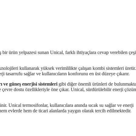
 bir ürün yelpazesi sunan Unical, farklı ihtiyaçlara cevap verebilen çeşit
eknolojileri kullanarak yüksek verimlilikte çalışan kombi sistemleri üreti
ji tasarrufu sağlar ve kullanıcıların konforunu en üst düzeye çıkarır.
 ve güneş enerjisi sistemleri
gibi diğer önemli ürünleri de bulunmakta
e çevre dostu özellikleriyle öne çıkar. Unical, sürdürülebilir enerji çözüm
inir. Unical termosifonlar, kullanıcılara anında sıcak su sağlar ve enerji
hem evlerde hem de ticari alanlarda yaygın olarak tercih edilmektedir.