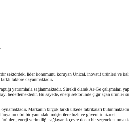
r
rdır sektördeki lider konumunu koruyan Unical, inovatif ürünleri ve kali
 farklı faktöre dayanmaktadır.
aptığı yatırımlarla sağlanmaktadır. Sürekli olarak Ar-Ge çalışmaları ya
mayı hedeflemektedir. Bu sayede, enerji sektöründe çığır açan ürünler s
ol oynamaktadır. Markanın birçok farklı ülkede fabrikaları bulunmaktadı
dünyanın dört bir yanındaki müşterilere hızlı ve güvenilir hizmet
 ürünleri, enerji verimliliği sağlayarak çevre dostu bir seçenek sunmakta