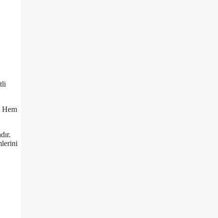
li
r. Hem
dır.
lerini