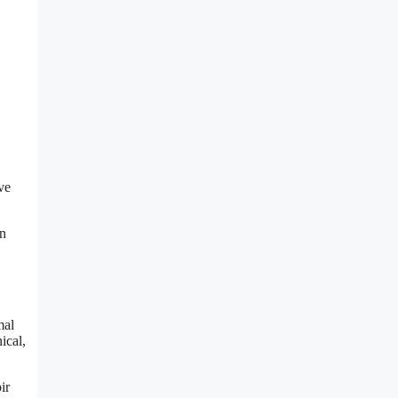
 ve
in
mal
ical,
ir