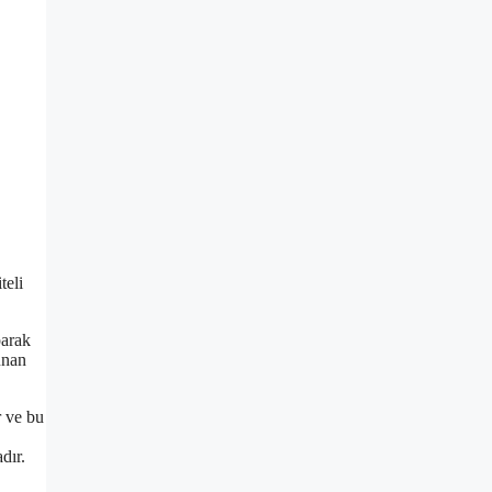
teli
parak
unan
r ve bu
dır.