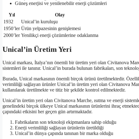
Güneş enerjisi ve yenilenebilir enerji çözümleri
Yıl
Olay
1932
Unical’in kuruluşu
1950’ler
Ürün yelpazesinin genişlemesi
2000’ler
Yenilikçi enerji çözümlerine odaklanma
Unical’in Üretim Yeri
Unical markası, İtalya’nın önemli bir üretim yeri olan Civitanova Marche
sistemleri ile tanınır. Unical’in burada bulunan fabrikaları, son tekno
Burada, Unical markasının önemli birçok ürünü üretilmektedir. Özellikle
verimliliği sağlayan ürünler Unical’in üretim yeri olan Civitanova Mar
kullanılarak üretilmekte ve titiz bir şekilde kontrol edilmektedir.
Unical’in üretim yeri olan Civitanova Marche, ısıtma ve enerji sisteml
genelindeki birçok ülkeye Unical markasının ürünlerini ihraç etmekted
çapındaki etkisini her geçen gün artırmaktadır.
Fabrikaların son teknoloji ekipmanlara sahip olduğu
Enerji verimliliği sağlayan ürünlerin üretildiği
Unical’in dünya çapında tanınan bir marka olduğu