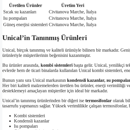
Üretilen Ürünler
Üretim Yeri
Sıcak su kazanları
Civitanova Marche, İtalya
Isı pompaları
Civitanova Marche, İtalya
Güneş enerjisi sistemleri
Civitanova Marche, İtalya
Unical’in Tanınmış Ürünleri
Unical, birçok tanınmış ve kaliteli ürünüyle bilinen bir markadır. Geniş
ürünleriyle müşterilerinin beğenisini kazanmıştır.
Bu ürünler arasında,
kombi sistemleri
başta gelir. Unical, yenilikçi t
evlerde hem de ticari binalarda kullanılan Unical kombi sistemleri, ener
Bunun yanı sıra Unical markasının
kondensli kazanlar, ısı pompaları
Her biri kaliteli malzemelerden üretilen bu ürünler, enerji verimliliği v
desteklemeyi amaçlayan müşteriler için ideal bir markadır.
Unical’in tanınmış ürünlerinden bir diğeri ise
termosifonlar
olarak bil
tasarrufu yapmanızı sağlar. Yüksek verimlilikle çalışan termosifonlar, 
Kombi sistemleri
Kondensli kazanlar
Isı pompaları