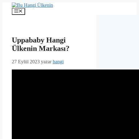
İçeriğe
atla
Menü
Uppababy Hangi
Ülkenin Markası?
27 Eylül 2023
yazar
hangi