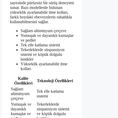
sayesinde pürüzsüz bir sürüş deneyimi
sunar. Bazı modellerde bulunan
yükseklik ayarlanabilir itme kolları,
farklı boydaki ebeveynlerin rahatlıkla
kullanabilmesini sağlar.
Sağlam alüminyum çerçeve
Yumuşak ve dayanıklı kumaşlar
ve pedler
Tek elle katlama sistemi
Tekerleklerde süspansiyon
sistemi ve köpük dolgulu
lastikler
Yükseklik ayarlanabilir itme
kolları
Kalite
Teknoloji Özellikleri
Özellikleri
Sağlam
Tek elle katlama
alüminyum
sistemi
çerçeve
Yumuşak ve
Tekerleklerde
dayanıklı
süspansiyon sistemi
kumaşlar ve
ve köpük dolgulu