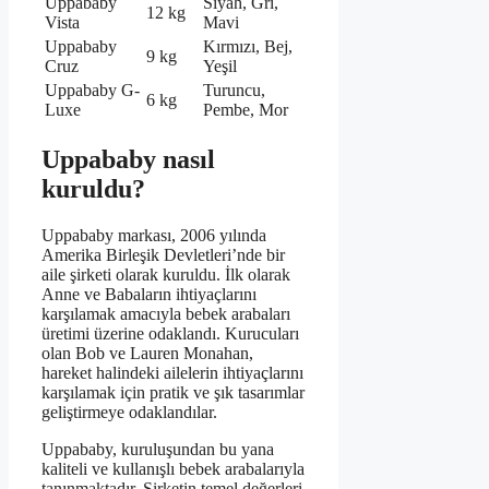
Uppababy
Siyah, Gri,
12 kg
Vista
Mavi
Uppababy
Kırmızı, Bej,
9 kg
Cruz
Yeşil
Uppababy G-
Turuncu,
6 kg
Luxe
Pembe, Mor
Uppababy nasıl
kuruldu?
Uppababy markası, 2006 yılında
Amerika Birleşik Devletleri’nde bir
aile şirketi olarak kuruldu. İlk olarak
Anne ve Babaların ihtiyaçlarını
karşılamak amacıyla bebek arabaları
üretimi üzerine odaklandı. Kurucuları
olan Bob ve Lauren Monahan,
hareket halindeki ailelerin ihtiyaçlarını
karşılamak için pratik ve şık tasarımlar
geliştirmeye odaklandılar.
Uppababy, kuruluşundan bu yana
kaliteli ve kullanışlı bebek arabalarıyla
tanınmaktadır. Şirketin temel değerleri