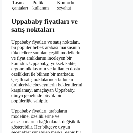
Taşıma
Pratik
Konforlu
çantaları
kullanım
seyahat
Uppababy fiyatları ve
satış noktaları
Uppababy fiyatları ve satış noktaları,
bu popüler bebek arabası markasının
tüketicilere sunulan çeşitli modellerini
ve fiyat aralıklarını inceleyen bir
konudur. Uppababy, yüksek kalite,
ergonomik tasarım ve kullanıcı dostu
özellikleri ile bilinen bir markadır.
Çeşitli satış noktalarında bulunan
ürünleriyle ebeveynlerin beklentilerini
karşılamayı amaçlayan Uppababy,
dünya genelinde büyük bir
popülerliğe sahiptir.
Uppababy fiyatları, arabaların
modeline, özelliklerine ve
aksesuarlarına bağlı olarak değişiklik
gösterebilir. Her bütçeye uygun
seçenekler sunabilen marka, geniş bir