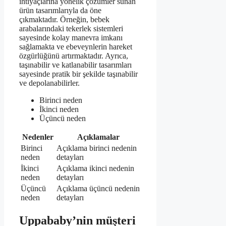
ihtiyaçlarına yönelik çözümler sunan
ürün tasarımlarıyla da öne
çıkmaktadır. Örneğin, bebek
arabalarındaki tekerlek sistemleri
sayesinde kolay manevra imkanı
sağlamakta ve ebeveynlerin hareket
özgürlüğünü artırmaktadır. Ayrıca,
taşınabilir ve katlanabilir tasarımları
sayesinde pratik bir şekilde taşınabilir
ve depolanabilirler.
Birinci neden
İkinci neden
Üçüncü neden
Nedenler
Açıklamalar
Birinci
Açıklama birinci nedenin
neden
detayları
İkinci
Açıklama ikinci nedenin
neden
detayları
Üçüncü
Açıklama üçüncü nedenin
neden
detayları
Uppababy’nin müşteri