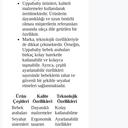
Uppababy ürünleri, kaliteli
malzemeler kullanılarak
üretilmektedir. Ürünlerin
dayanıklılığı ve uzun ömürlü
olması müşterilerin referansları
arasında sıkça dile getirilen bir
özelliktir.
Marka, teknolojik özellikleriyle
de dikkat çekmektedir. Örneğin,
Uppababy bebek arabaları
birkaç kolay hareketle
katlanabilir ve kolayca
taşınabilir. Ayrıca, çeşitli
ayarlanabilir özellikleri
sayesinde bebeklerin rahat ve
güvenli bir şekilde seyahat
etmeleri sağlanmaktadır.
Ürün
Kalite
Teknolojik
Çeşitleri
Özellikleri
Özellikleri
Bebek
Dayanıklı
Kolay
arabaları
malzemeler
katlanabilme
Seyahat
Ergonomik
Ayarlanabilir
sistemleri
tasarım
özellikler