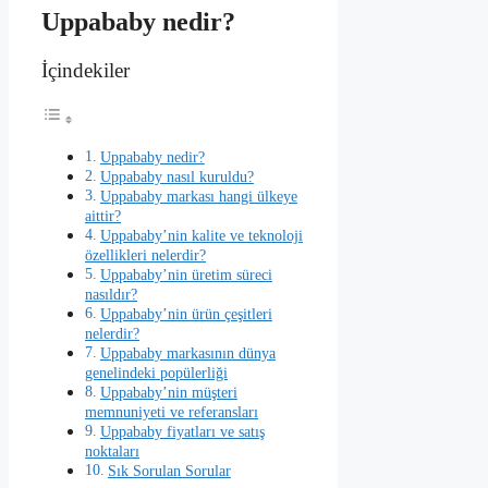
Uppababy nedir?
İçindekiler
Uppababy nedir?
Uppababy nasıl kuruldu?
Uppababy markası hangi ülkeye
aittir?
Uppababy’nin kalite ve teknoloji
özellikleri nelerdir?
Uppababy’nin üretim süreci
nasıldır?
Uppababy’nin ürün çeşitleri
nelerdir?
Uppababy markasının dünya
genelindeki popülerliği
Uppababy’nin müşteri
memnuniyeti ve referansları
Uppababy fiyatları ve satış
noktaları
Sık Sorulan Sorular