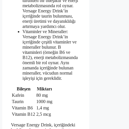
türünden bir bileşiktir ve enerji
metabolizmasında rol oynar.
Versage Energy Drink’in
içeriğinde taurin bulunması,
enerji üretimi ve dayanıklılığı
artırmaya yardımcı olur.
Vitaminler ve Mineraller:
Versage Energy Drink’in
içeriğinde çeşitli vitaminler ve
mineraller bulunur. B
vitaminleri (örneğin B6 ve
B12), enerji metabolizmasında
önemli bir rol oynar. Aynı
zamanda içeriğinde bulunan
mineraller, vücudun normal
işleyişi için gereklidir.
Bileşen
Miktarı
Kafein
80 mg
Taurin
1000 mg
Vitamin B6
1,4 mg
Vitamin B12
2,5 mcg
Versage Energy Drink, içeriğindeki