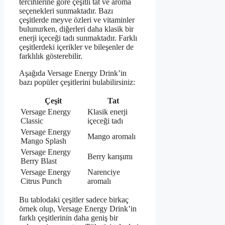
tercihlerine göre çeşitli tat ve aroma
seçenekleri sunmaktadır. Bazı
çeşitlerde meyve özleri ve vitaminler
bulunurken, diğerleri daha klasik bir
enerji içeceği tadı sunmaktadır. Farklı
çeşitlerdeki içerikler ve bileşenler de
farklılık gösterebilir.
Aşağıda Versage Energy Drink’in
bazı popüler çeşitlerini bulabilirsiniz:
Çeşit
Tat
Versage Energy
Klasik enerji
Classic
içeceği tadı
Versage Energy
Mango aromalı
Mango Splash
Versage Energy
Berry karışımı
Berry Blast
Versage Energy
Narenciye
Citrus Punch
aromalı
Bu tablodaki çeşitler sadece birkaç
örnek olup, Versage Energy Drink’in
farklı çeşitlerinin daha geniş bir