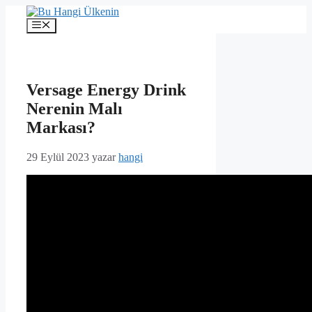
İçeriğe
atla
Menü
Versage Energy Drink
Nerenin Malı
Markası?
29 Eylül 2023
yazar
hangi