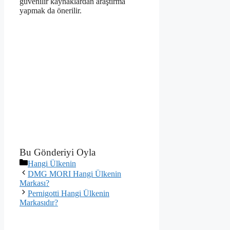
güvenilir kaynaklardan araştırma
yapmak da önerilir.
Bu Gönderiyi Oyla
Kategoriler
Hangi Ülkenin
DMG MORI Hangi Ülkenin
Markası?
Pernigotti Hangi Ülkenin
Markasıdır?