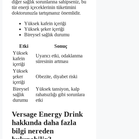
diğer sağlık sorunlarına sahipseniz, bu
tür enerji içeceklerinin tüketimini
doktorunuzla tartışmanız önemlidir.
Yüksek kafein içeriği
Yüksek şeker içeriği
Bireysel sağlık durumu
Etki
Sonuç
Yüksek
Uyarıcı etki, odaklanma
kafein
süresinin artması
içeriği
Yüksek
şeker
Obezite, diyabet riski
içeriği
Bireysel
Yüksek tansiyon, kalp
sağlık
rahatsızlığı gibi sorunlara
durumu
etki
Versage Energy Drink
hakkında daha fazla
bilgi nereden