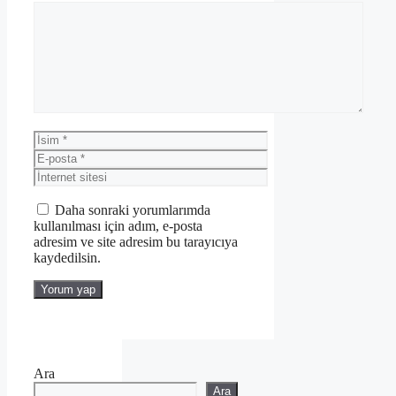
Yorum
İsim
E-
posta
İnternet
sitesi
Daha sonraki yorumlarımda
kullanılması için adım, e-posta
adresim ve site adresim bu tarayıcıya
kaydedilsin.
Ara
Ara