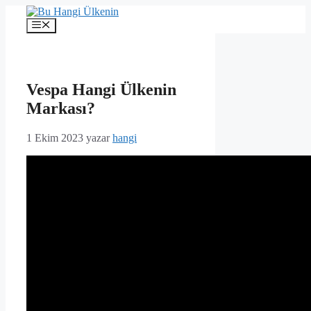
İçeriğe
atla
Menü
Vespa Hangi Ülkenin
Markası?
1 Ekim 2023
yazar
hangi