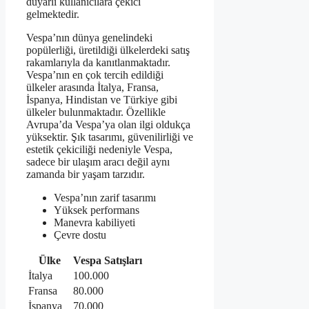
duyarlı kullanıcılara çekici
gelmektedir.
Vespa’nın dünya genelindeki
popülerliği, üretildiği ülkelerdeki satış
rakamlarıyla da kanıtlanmaktadır.
Vespa’nın en çok tercih edildiği
ülkeler arasında İtalya, Fransa,
İspanya, Hindistan ve Türkiye gibi
ülkeler bulunmaktadır. Özellikle
Avrupa’da Vespa’ya olan ilgi oldukça
yüksektir. Şık tasarımı, güvenilirliği ve
estetik çekiciliği nedeniyle Vespa,
sadece bir ulaşım aracı değil aynı
zamanda bir yaşam tarzıdır.
Vespa’nın zarif tasarımı
Yüksek performans
Manevra kabiliyeti
Çevre dostu
Ülke
Vespa Satışları
İtalya
100.000
Fransa
80.000
İspanya
70.000