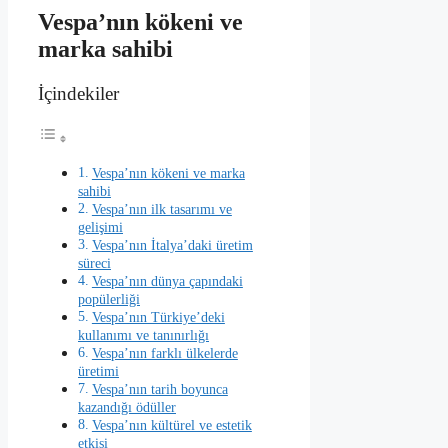
Vespa’nın kökeni ve
marka sahibi
İçindekiler
Vespa’nın kökeni ve marka
sahibi
Vespa’nın ilk tasarımı ve
gelişimi
Vespa’nın İtalya’daki üretim
süreci
Vespa’nın dünya çapındaki
popülerliği
Vespa’nın Türkiye’deki
kullanımı ve tanınırlığı
Vespa’nın farklı ülkelerde
üretimi
Vespa’nın tarih boyunca
kazandığı ödüller
Vespa’nın kültürel ve estetik
etkisi