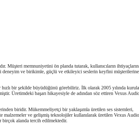
ır. Müşteri memnuniyetini ön planda tutarak, kullanıcıların ihtiyaçların
deneyim ve birikimle, güçlü ve etkileyici seslerin keyfini müşterilerine
hızlı bir şekilde büyüdüğünü görebiliriz. İlk olarak 2005 yılında kurul
lmiştir. Üretimdeki başarı hikayesiyle de adından söz ettiren Vexus Audi
inden biridir. Mükemmeliyetçi bir yaklaşımla üretilen ses sistemleri,
ite malzemeler ve gelişmiş teknolojiler kullanılarak üretilen Vexus Audi
r birçok alanda tercih edilmektedir.