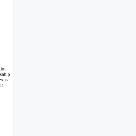
tim
 sahip
exus
ir