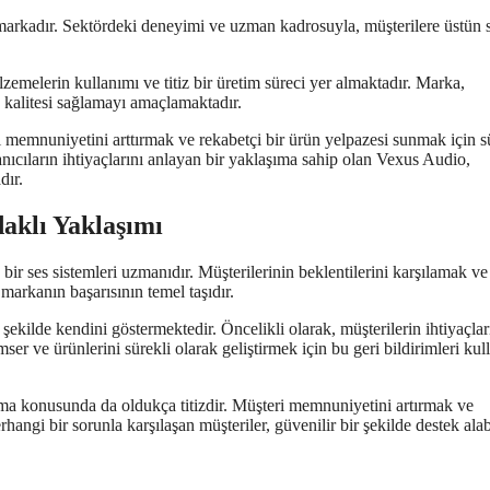
 markadır. Sektördeki deneyimi ve uzman kadrosuyla, müşterilere üstün 
zemelerin kullanımı ve titiz bir üretim süreci yer almaktadır. Marka,
 kalitesi sağlamayı amaçlamaktadır.
i memnuniyetini arttırmak ve rekabetçi bir ürün yelpazesi sunmak için s
lanıcıların ihtiyaçlarını anlayan bir yaklaşıma sahip olan Vexus Audio,
dır.
aklı Yaklaşımı
 ses sistemleri uzmanıdır. Müşterilerinin beklentilerini karşılamak ve
 markanın başarısının temel taşıdır.
ekilde kendini göstermektedir. Öncelikli olarak, müşterilerin ihtiyaçlar
mser ve ürünlerini sürekli olarak geliştirmek için bu geri bildirimleri kull
ama konusunda da oldukça titizdir. Müşteri memnuniyetini artırmak ve
hangi bir sorunla karşılaşan müşteriler, güvenilir bir şekilde destek alabi