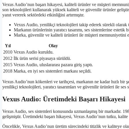
Vexus Audio’nun başarı hikayesi, kaliteli ürünler ve müşteri memnuniy
son teknolojileri kullanarak yüksek kaliteli ve güvenilir ürünler gelişt
yanıt vererek sektördeki etkinliğini artırmıştır.
Vexus Audio, yenilikçi teknolojileri takip ederek sürekli olarak ü
Markanın ürünlerinin yaratıcı tasarımı, ses sistemlerine estetik
Marka, güvenilir ve kaliteli ürünleri ile müşteri memnuniyetini 
Yıl
Olay
2010
Vexus Audio kuruldu.
2012
İlk ürün serisi piyasaya sürüldü.
2015
Vexus Audio, uluslararası pazara giriş yaptı.
2018
Marka, en iyi ses sistemleri markası seçildi.
Vexus Audio’nun kökenleri ve tarihçesi, markanın ne kadar hızlı bir şe
yenilikçi teknolojileri, yaratıcı tasarımları ve güvenilir ürünleri ile 
Vexus Audio: Üretimdeki Başarı Hikayesi
Vexus Audio, ses sistemleri konusunda uzmanlaşmış bir markadır. 198
gelişmiştir. Üretimdeki başarı hikayesi, Vexus Audio’nun tutku, kalite 
Öncelikle, Vexus Audio’nun üretim sürecindeki titizlik ve kaliteye olan