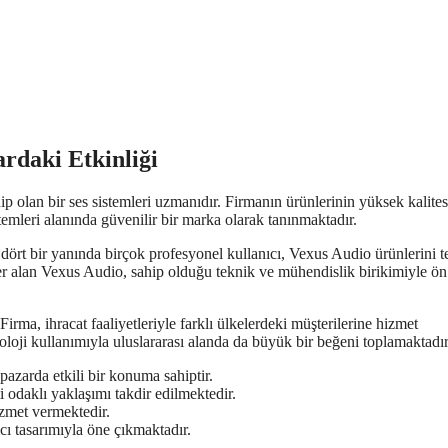
rdaki Etkinliği
ip olan bir ses sistemleri uzmanıdır. Firmanın ürünlerinin yüksek kalites
mleri alanında güvenilir bir marka olarak tanınmaktadır.
dört bir yanında birçok profesyonel kullanıcı, Vexus Audio ürünlerini t
e yer alan Vexus Audio, sahip olduğu teknik ve mühendislik birikimiyle ön
rma, ihracat faaliyetleriyle farklı ülkelerdeki müşterilerine hizmet
loji kullanımıyla uluslararası alanda da büyük bir beğeni toplamaktadır
pazarda etkili bir konuma sahiptir.
 odaklı yaklaşımı takdir edilmektedir.
izmet vermektedir.
cı tasarımıyla öne çıkmaktadır.