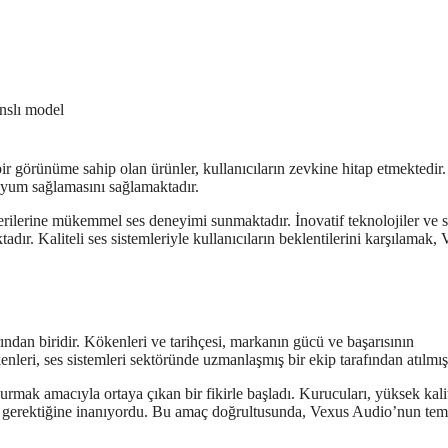
nslı model
bir görünüme sahip olan ürünler, kullanıcıların zevkine hitap etmektedir.
 uyum sağlamasını sağlamaktadır.
rilerine mükemmel ses deneyimi sunmaktadır. İnovatif teknolojiler ve s
ır. Kaliteli ses sistemleriyle kullanıcıların beklentilerini karşılamak,
ndan biridir. Kökenleri ve tarihçesi, markanın gücü ve başarısının
leri, ses sistemleri sektöründe uzmanlaşmış bir ekip tarafından atılmışt
rmak amacıyla ortaya çıkan bir fikirle başladı. Kurucuları, yüksek kalit
sı gerektiğine inanıyordu. Bu amaç doğrultusunda, Vexus Audio’nun teme