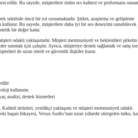
e test edilir. Bu sayede, müşterilere üstün ses kalitesi ve performans suna
rek sektörde öncü bir rol oynamaktadır. Şirket, araştırma ve geliştirme
 kullanır. Bu sayede, müşterilere daha iyi bir ses deneyimi sunabilecek
stetik bir değer katar.
şteri odaklı yaklaşımıdır. Müşteri memnuniyeti ve beklentileri şirketin
ler sunmak için çalışılır. Ayrıca, müşteriye destek sağlamak ve satış son
ileri ile uzun süreli ve güvenilir ilişkiler kurar.
edilir
noloji kullanımı
aç analizi, destek hizmetleri
. Kaliteli ürünleri, yenilikçi yaklaşımı ve müşteri memnuniyeti odaklı
deki başarı hikayesi, Vexus Audio’nun uzun yıllardır süregelen tutku, kal