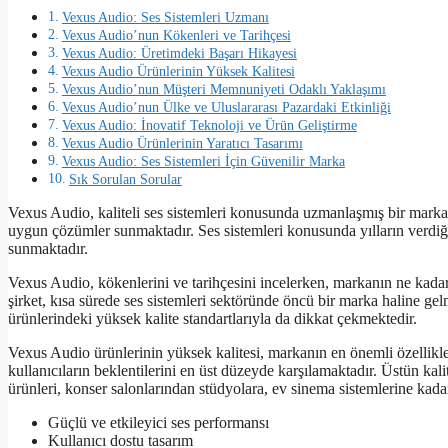
Vexus Audio: Ses Sistemleri Uzmanı
Vexus Audio’nun Kökenleri ve Tarihçesi
Vexus Audio: Üretimdeki Başarı Hikayesi
Vexus Audio Ürünlerinin Yüksek Kalitesi
Vexus Audio’nun Müşteri Memnuniyeti Odaklı Yaklaşımı
Vexus Audio’nun Ülke ve Uluslararası Pazardaki Etkinliği
Vexus Audio: İnovatif Teknoloji ve Ürün Geliştirme
Vexus Audio Ürünlerinin Yaratıcı Tasarımı
Vexus Audio: Ses Sistemleri İçin Güvenilir Marka
Sık Sorulan Sorular
Vexus Audio, kaliteli ses sistemleri konusunda uzmanlaşmış bir markad
uygun çözümler sunmaktadır. Ses sistemleri konusunda yılların verdiği 
sunmaktadır.
Vexus Audio, kökenlerini ve tarihçesini incelerken, markanın ne kadar 
şirket, kısa sürede ses sistemleri sektöründe öncü bir marka haline ge
ürünlerindeki yüksek kalite standartlarıyla da dikkat çekmektedir.
Vexus Audio ürünlerinin yüksek kalitesi, markanın en önemli özellikler
kullanıcıların beklentilerini en üst düzeyde karşılamaktadır. Üstün kal
ürünleri, konser salonlarından stüdyolara, ev sinema sistemlerine kada
Güçlü ve etkileyici ses performansı
Kullanıcı dostu tasarım