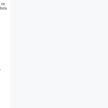
e en
hızla
,