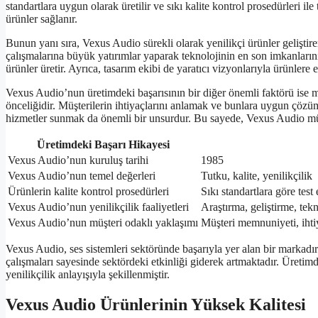
standartlara uygun olarak üretilir ve sıkı kalite kontrol prosedürleri il
ürünler sağlanır.
Bunun yanı sıra, Vexus Audio sürekli olarak yenilikçi ürünler geliştire
çalışmalarına büyük yatırımlar yaparak teknolojinin en son imkanlarını
ürünler üretir. Ayrıca, tasarım ekibi de yaratıcı vizyonlarıyla ürünlere e
Vexus Audio’nun üretimdeki başarısının bir diğer önemli faktörü ise mü
önceliğidir. Müşterilerin ihtiyaçlarını anlamak ve bunlara uygun çözüm
hizmetler sunmak da önemli bir unsurdur. Bu sayede, Vexus Audio müşter
Üretimdeki Başarı Hikayesi
Vexus Audio’nun kuruluş tarihi
1985
Vexus Audio’nun temel değerleri
Tutku, kalite, yenilikçilik
Ürünlerin kalite kontrol prosedürleri
Sıkı standartlara göre test 
Vexus Audio’nun yenilikçilik faaliyetleri
Araştırma, geliştirme, tek
Vexus Audio’nun müşteri odaklı yaklaşımı
Müşteri memnuniyeti, ihtiy
Vexus Audio, ses sistemleri sektöründe başarıyla yer alan bir markadır
çalışmaları sayesinde sektördeki etkinliği giderek artmaktadır. Üretim
yenilikçilik anlayışıyla şekillenmiştir.
Vexus Audio Ürünlerinin Yüksek Kalitesi