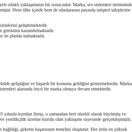
eti odaklı yaklaşımının bir sonucudur. Marka, ses sistemleri üretimind
irmiştir. Hem ülke içinde hem de uluslararası pazarda müşteri taleplerine 
rünlerini geliştirmektedir.
 bir görünüm kazandırmaktadır.
en ön planda tutmaktadır.
kilde geliştiğini ve başarılı bir konuma geldiğini göstermektedir. Marka
ses sistemleri alanında öncü bir marka olmaya devam etmektedir.
5 yılında kurulan firma, o zamandan beri sürekli olarak büyümüş ve
ve yenilikçilik üzerine kurulu olan yaklaşımı sayesinde gerçekleşmiştir.
 bağlılığı, şirketin başarısının temelini oluşturur. Her ürün en yüksek