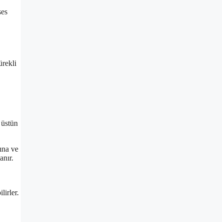
ses
ürekli
 üstün
ına ve
anır.
lirler.