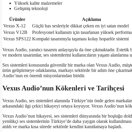
Yüksek kalite malzemeler
Gelişmiş teknoloji
Ürünler
Açıklama
Vexus X-12
Güçlü bas sesleriyle dikkat çeken en iyi satan model
Vexus V12B
Profesyonel kullanım için tasarlanan yüksek performa
Vexus SPS122
Kompakt tasarımıyla taşıması kolay hoparlör sistemi
Vexus Audio, yaratıcı tasarım anlayışıyla da öne çıkmaktadır. Estetik 
ve modern tasarımlar, ses sistemlerini kullanıcıların yaşam alanlarına
Ses sistemleri konusunda güvenilir bir marka olan Vexus Audio, müşte
ürün geliştirmeye odaklanma, markayı sektörde bir adım öne çıkarmaktad
Audio’nun en önemli misyonlarından biridir.
Vexus Audio’nun Kökenleri ve Tarihçesi
Vexus Audio, ses sistemleri alanında Türkiye’nin önde gelen markaları
arkasındaki ilgi çekici hikayeyi ortaya koyuyor. Vexus Audio’nun köken
Vexus Audio’nun hikayesi, ses sistemleri dünyasında bir boşluğu doldu
yenilikçi ses sistemlerinin Türkiye’de daha yaygın olarak kullanılma
atıldı ve marka kısa sürede sektörde kendini kanıtlamaya başladı.