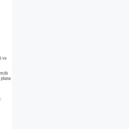
i ve
ercih
 plana
.