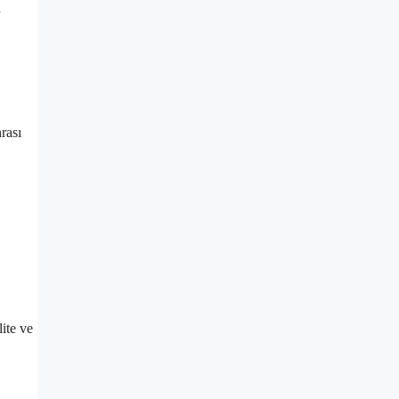
n
rası
ite ve