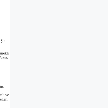
 Şık
ürekli
 Vexus
ır.
eli ve
lleri