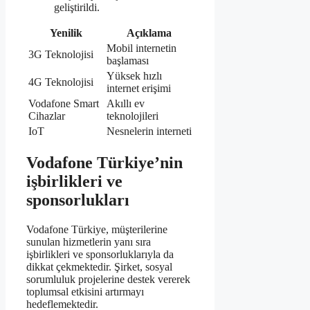
geliştirildi.
Yenilik
Açıklama
Mobil internetin
3G Teknolojisi
başlaması
Yüksek hızlı
4G Teknolojisi
internet erişimi
Vodafone Smart
Akıllı ev
Cihazlar
teknolojileri
IoT
Nesnelerin interneti
Vodafone Türkiye’nin
işbirlikleri ve
sponsorlukları
Vodafone Türkiye, müşterilerine
sunulan hizmetlerin yanı sıra
işbirlikleri ve sponsorluklarıyla da
dikkat çekmektedir. Şirket, sosyal
sorumluluk projelerine destek vererek
toplumsal etkisini artırmayı
hedeflemektedir.