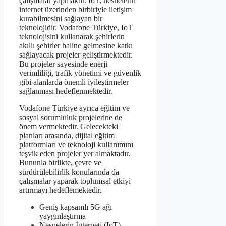
çalışmalar yapmaktır. IoT, nesnelerin
internet üzerinden birbiriyle iletişim
kurabilmesini sağlayan bir
teknolojidir. Vodafone Türkiye, IoT
teknolojisini kullanarak şehirlerin
akıllı şehirler haline gelmesine katkı
sağlayacak projeler geliştirmektedir.
Bu projeler sayesinde enerji
verimliliği, trafik yönetimi ve güvenlik
gibi alanlarda önemli iyileştirmeler
sağlanması hedeflenmektedir.
Vodafone Türkiye ayrıca eğitim ve
sosyal sorumluluk projelerine de
önem vermektedir. Gelecekteki
planları arasında, dijital eğitim
platformları ve teknoloji kullanımını
teşvik eden projeler yer almaktadır.
Bununla birlikte, çevre ve
sürdürülebilirlik konularında da
çalışmalar yaparak toplumsal etkiyi
artırmayı hedeflemektedir.
Geniş kapsamlı 5G ağı
yaygınlaştırma
Nesnelerin İnterneti (IoT)