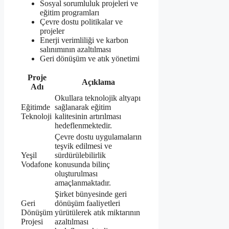
Sosyal sorumluluk projeleri ve
eğitim programları
Çevre dostu politikalar ve
projeler
Enerji verimliliği ve karbon
salınımının azaltılması
Geri dönüşüm ve atık yönetimi
Proje
Açıklama
Adı
Okullara teknolojik altyapı
Eğitimde
sağlanarak eğitim
Teknoloji
kalitesinin artırılması
hedeflenmektedir.
Çevre dostu uygulamaların
teşvik edilmesi ve
Yeşil
sürdürülebilirlik
Vodafone
konusunda bilinç
oluşturulması
amaçlanmaktadır.
Şirket bünyesinde geri
Geri
dönüşüm faaliyetleri
Dönüşüm
yürütülerek atık miktarının
Projesi
azaltılması