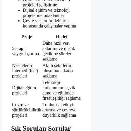
projeleri geliştirme
Dijital eğitim ve teknoloji
projelerine odaklanma
Çevre ve sürdürülebilirlik
konusunda çalışmalar yapma
Proje
Hedef
Daha hızlı veri
5G ağı
aktarımı ve düşük
yaygınlaştırma
gecikme süreleri
sağlama
Nesnelerin
Akıllı şehirlerin
İnterneti (IoT)
oluşumuna katkı
projeleri
sağlama
Teknoloji
Dijital eğitim
kullanımını teşvik
projeleri
etme ve eğitimde
fırsat eşitliği sağlama
Çevre ve
Toplumsal etkiyi
sürdürülebilirlik
artırma ve çevreye
projeleri
duyarlılık sağlama
Sık Sorulan Sorular