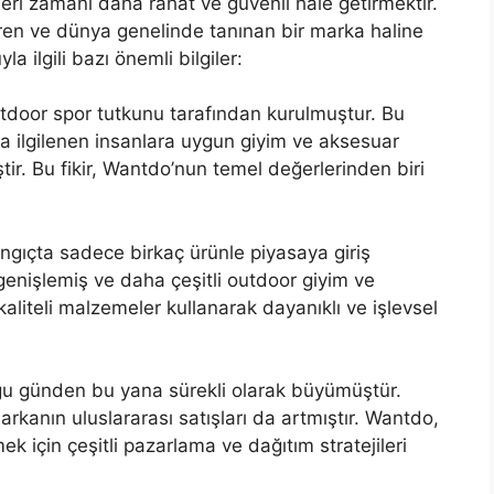
eri zamanı daha rahat ve güvenli hale getirmektir.
eren ve dünya genelinde tanınan bir marka haline
a ilgili bazı önemli bilgiler:
utdoor spor tutkunu tarafından kurulmuştur. Bu
a ilgilenen insanlara uygun giyim ve aksesuar
tir. Bu fikir, Wantdo’nun temel değerlerinden biri
ngıçta sadece birkaç ürünle piyasaya giriş
enişlemiş ve daha çeşitli outdoor giyim ve
liteli malzemeler kullanarak dayanıklı ve işlevsel
ğu günden bu yana sürekli olarak büyümüştür.
markanın uluslararası satışları da artmıştır. Wantdo,
ek için çeşitli pazarlama ve dağıtım stratejileri