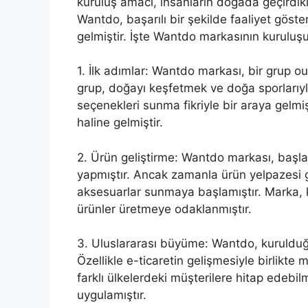
kuruluş amacı, insanların doğada geçirdikl
Wantdo, başarılı bir şekilde faaliyet göst
gelmiştir. İşte Wantdo markasının kuruluşuyl
1. İlk adımlar: Wantdo markası, bir grup o
grup, doğayı keşfetmek ve doğa sporlarıyl
seçenekleri sunma fikriyle bir araya gelmiş
haline gelmiştir.
2. Ürün geliştirme: Wantdo markası, başla
yapmıştır. Ancak zamanla ürün yelpazesi g
aksesuarlar sunmaya başlamıştır. Marka, ka
ürünler üretmeye odaklanmıştır.
3. Uluslararası büyüme: Wantdo, kuruldu
Özellikle e-ticaretin gelişmesiyle birlikte 
farklı ülkelerdeki müşterilere hitap edebilm
uygulamıştır.