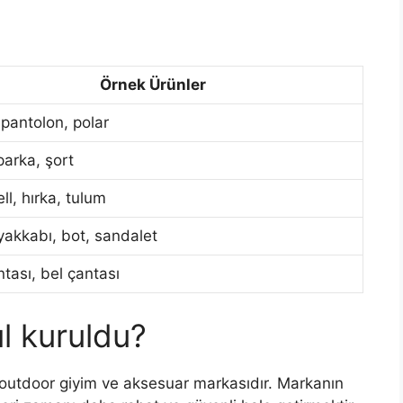
Örnek Ürünler
 pantolon, polar
parka, şort
ll, hırka, tulum
yakkabı, bot, sandalet
ntası, bel çantası
l kuruldu?
 outdoor giyim ve aksesuar markasıdır. Markanın