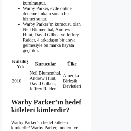
kurulmuştur.
Warby Parker, evde online
deneme imkanı sunan bir
hizmet sunar.
Warby Parker’ın kurucusu olan
Neil Blumenthal, Andrew
Hunt, David Gilboa ve Jeffrey
Raider, 4 arkadaşın bir araya
gelmesiyle bu marka hayata
geçirildi.
Kuruluş
Kurucular
Ülke
Yılı
Neil Blumenthal,
Amerika
Andrew Hunt,
2010
Birleşik
David Gilboa,
Devletleri
Jeffrey Raider
Warby Parker’ın hedef
kitleleri kimlerdir?
Warby Parker’ın hedef kitleleri
kimlerdir? Warby Parker, modern ve