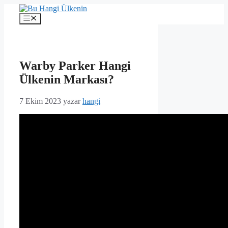
İçeriğe
atla
Menü
Warby Parker Hangi
Ülkenin Markası?
7 Ekim 2023
yazar
hangi