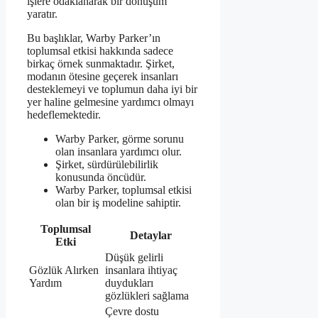
işlere odaklanarak bir dönüşüm
yaratır.
Bu başlıklar, Warby Parker’ın
toplumsal etkisi hakkında sadece
birkaç örnek sunmaktadır. Şirket,
modanın ötesine geçerek insanları
desteklemeyi ve toplumun daha iyi bir
yer haline gelmesine yardımcı olmayı
hedeflemektedir.
Warby Parker, görme sorunu
olan insanlara yardımcı olur.
Şirket, sürdürülebilirlik
konusunda öncüdür.
Warby Parker, toplumsal etkisi
olan bir iş modeline sahiptir.
Toplumsal
Detaylar
Etki
Düşük gelirli
Gözlük Alırken
insanlara ihtiyaç
Yardım
duydukları
gözlükleri sağlama
Çevre dostu