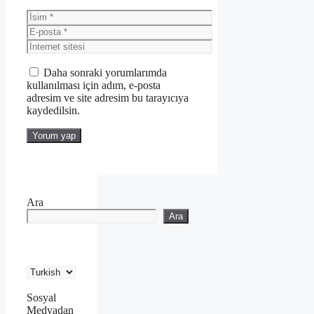
İsim
E-
posta
İnternet
sitesi
Daha sonraki yorumlarımda
kullanılması için adım, e-posta
adresim ve site adresim bu tarayıcıya
kaydedilsin.
Ara
Ara
Sosyal
Medyadan