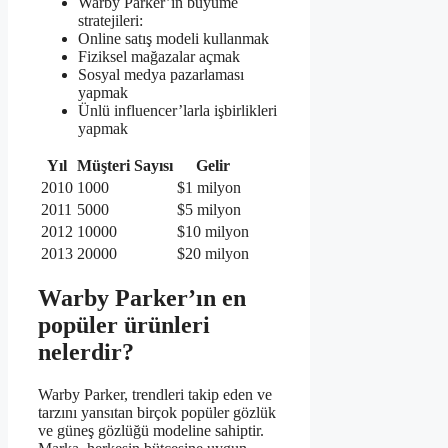
Warby Parker’ın büyüme
stratejileri:
Online satış modeli kullanmak
Fiziksel mağazalar açmak
Sosyal medya pazarlaması
yapmak
Ünlü influencer’larla işbirlikleri
yapmak
Yıl
Müşteri Sayısı
Gelir
2010
1000
$1 milyon
2011
5000
$5 milyon
2012
10000
$10 milyon
2013
20000
$20 milyon
Warby Parker’ın en
popüler ürünleri
nelerdir?
Warby Parker, trendleri takip eden ve
tarzını yansıtan birçok popüler gözlük
ve güneş gözlüğü modeline sahiptir.