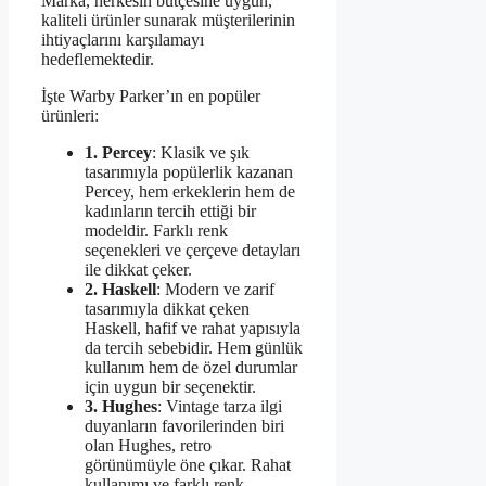
Marka, herkesin bütçesine uygun,
kaliteli ürünler sunarak müşterilerinin
ihtiyaçlarını karşılamayı
hedeflemektedir.
İşte Warby Parker’ın en popüler
ürünleri:
1. Percey
: Klasik ve şık
tasarımıyla popülerlik kazanan
Percey, hem erkeklerin hem de
kadınların tercih ettiği bir
modeldir. Farklı renk
seçenekleri ve çerçeve detayları
ile dikkat çeker.
2. Haskell
: Modern ve zarif
tasarımıyla dikkat çeken
Haskell, hafif ve rahat yapısıyla
da tercih sebebidir. Hem günlük
kullanım hem de özel durumlar
için uygun bir seçenektir.
3. Hughes
: Vintage tarza ilgi
duyanların favorilerinden biri
olan Hughes, retro
görünümüyle öne çıkar. Rahat
kullanımı ve farklı renk