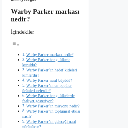
Warby Parker markası
nedir?
İçindekiler
Warby Parker markası nedir?
Warby Parker hangi ülkede
kuruldu?
Warby Parker’ın hedef kitleleri
kimlerdir?
Warby Parker nasıl büyüdü?
Warby Parker’ın en popüler
ürünleri nelerdir?
Warby Parker hangi ülkelerde
faaliyet gösteriyor?
Warby Parker’ın misyonu nedir?
Warby Parker’ın toplumsal etkisi
nasıl?
Warby Parker’ın geleceği nasıl
görünüyor?