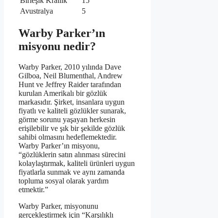
Birleşik Krallık
15
Avustralya
5
Warby Parker’ın
misyonu nedir?
Warby Parker, 2010 yılında Dave
Gilboa, Neil Blumenthal, Andrew
Hunt ve Jeffrey Raider tarafından
kurulan Amerikalı bir gözlük
markasıdır. Şirket, insanlara uygun
fiyatlı ve kaliteli gözlükler sunarak,
görme sorunu yaşayan herkesin
erişilebilir ve şık bir şekilde gözlük
sahibi olmasını hedeflemektedir.
Warby Parker’ın misyonu,
“gözlüklerin satın alınması sürecini
kolaylaştırmak, kaliteli ürünleri uygun
fiyatlarla sunmak ve aynı zamanda
topluma sosyal olarak yardım
etmektir.”
Warby Parker, misyonunu
gerçekleştirmek için “Karşılıklı