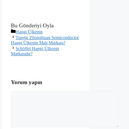
Bu Gönderiyi Oyla
Kategoriler
Hangi Ülkenin
Tianjin Zhonghuan Semiconductor
Hangi Ülkenin Malı Markası?
Schöffel Hangi Ülkenin
Markasıdır?
Yorum yapın
Yorum