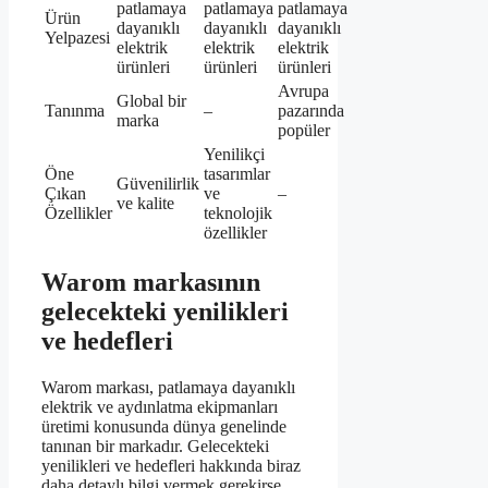
patlamaya
patlamaya
patlamaya
Ürün
dayanıklı
dayanıklı
dayanıklı
Yelpazesi
elektrik
elektrik
elektrik
ürünleri
ürünleri
ürünleri
Avrupa
Global bir
Tanınma
–
pazarında
marka
popüler
Yenilikçi
Öne
tasarımlar
Güvenilirlik
Çıkan
ve
–
ve kalite
Özellikler
teknolojik
özellikler
Warom markasının
gelecekteki yenilikleri
ve hedefleri
Warom markası, patlamaya dayanıklı
elektrik ve aydınlatma ekipmanları
üretimi konusunda dünya genelinde
tanınan bir markadır. Gelecekteki
yenilikleri ve hedefleri hakkında biraz
daha detaylı bilgi vermek gerekirse…