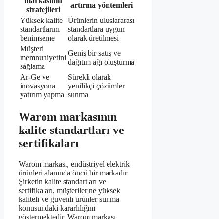
markasının
artırma yöntemleri
stratejileri
Yüksek kalite
Ürünlerin uluslararası
standartlarını
standartlara uygun
benimseme
olarak üretilmesi
Müşteri
Geniş bir satış ve
memnuniyetini
dağıtım ağı oluşturma
sağlama
Ar-Ge ve
Sürekli olarak
inovasyona
yenilikçi çözümler
yatırım yapma
sunma
Warom markasının
kalite standartları ve
sertifikaları
Warom markası, endüstriyel elektrik
ürünleri alanında öncü bir markadır.
Şirketin kalite standartları ve
sertifikaları, müşterilerine yüksek
kaliteli ve güvenli ürünler sunma
konusundaki kararlılığını
göstermektedir. Warom markası,