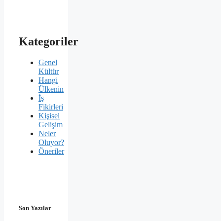
Kategoriler
Genel
Kültür
Hangi
Ülkenin
İş
Fikirleri
Kişisel
Gelişim
Neler
Oluyor?
Öneriler
Son Yazılar