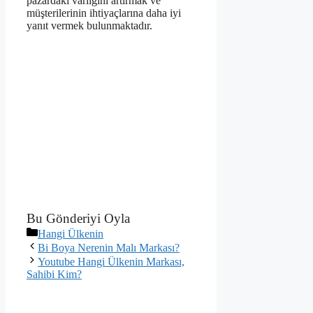
pazardaki varlığını artırmak ve
müşterilerinin ihtiyaçlarına daha iyi
yanıt vermek bulunmaktadır.
Bu Gönderiyi Oyla
Kategoriler
Hangi Ülkenin
Bi Boya Nerenin Malı Markası?
Youtube Hangi Ülkenin Markası,
Sahibi Kim?