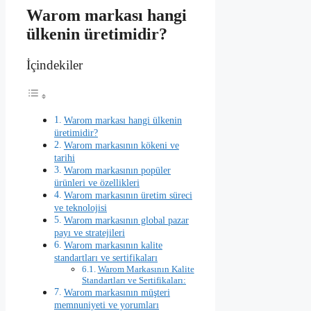
Warom markası hangi
ülkenin üretimidir?
İçindekiler
Warom markası hangi ülkenin
üretimidir?
Warom markasının kökeni ve
tarihi
Warom markasının popüler
ürünleri ve özellikleri
Warom markasının üretim süreci
ve teknolojisi
Warom markasının global pazar
payı ve stratejileri
Warom markasının kalite
standartları ve sertifikaları
Warom Markasının Kalite
Standartları ve Sertifikaları:
Warom markasının müşteri
memnuniyeti ve yorumları