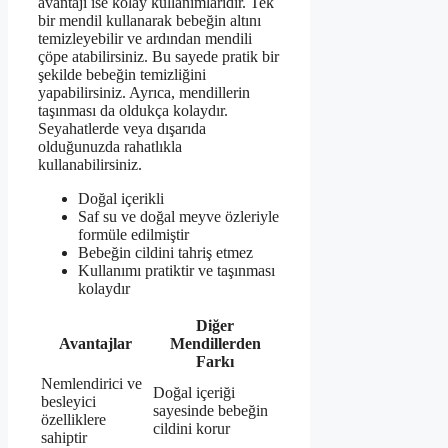
avantajı ise kolay kullanımlarıdır. Tek
bir mendil kullanarak bebeğin altını
temizleyebilir ve ardından mendili
çöpe atabilirsiniz. Bu sayede pratik bir
şekilde bebeğin temizliğini
yapabilirsiniz. Ayrıca, mendillerin
taşınması da oldukça kolaydır.
Seyahatlerde veya dışarıda
olduğunuzda rahatlıkla
kullanabilirsiniz.
Doğal içerikli
Saf su ve doğal meyve özleriyle
formüle edilmiştir
Bebeğin cildini tahriş etmez
Kullanımı pratiktir ve taşınması
kolaydır
Diğer
Avantajlar
Mendillerden
Farkı
Nemlendirici ve
Doğal içeriği
besleyici
sayesinde bebeğin
özelliklere
cildini korur
sahiptir