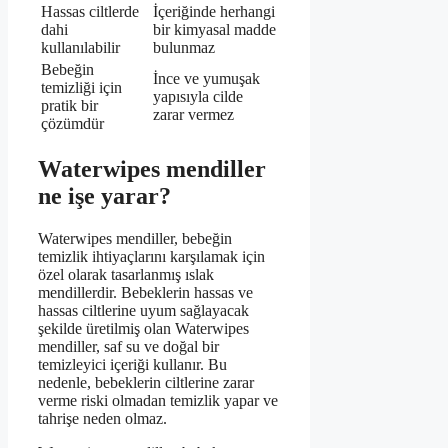
Hassas ciltlerde
İçeriğinde herhangi
dahi
bir kimyasal madde
kullanılabilir
bulunmaz
Bebeğin
İnce ve yumuşak
temizliği için
yapısıyla cilde
pratik bir
zarar vermez
çözümdür
Waterwipes mendiller
ne işe yarar?
Waterwipes mendiller, bebeğin
temizlik ihtiyaçlarını karşılamak için
özel olarak tasarlanmış ıslak
mendillerdir. Bebeklerin hassas ve
hassas ciltlerine uyum sağlayacak
şekilde üretilmiş olan Waterwipes
mendiller, saf su ve doğal bir
temizleyici içeriği kullanır. Bu
nedenle, bebeklerin ciltlerine zarar
verme riski olmadan temizlik yapar ve
tahrişe neden olmaz.