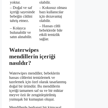
yoktur.
olabilir.
– Doğal ve saf
– Kokusuz olması
içeriği sayesinde
bazı kullanıcılar
bebeğin cildini
için dezavantaj
tahriş etmez.
olabilir.
– Hassas ciltli
– Kolayca
bebeklerde bile
bulunabilir ve
etkili temizlik
satın alınabilir.
sağlar.
Waterwipes
mendillerin içeriği
nasıldır?
Waterwipes mendiller, bebeklerin
hassas ciltlerini temizlemek ve
tazelemek için özel olarak tasarlanmış
doğal bir üründür. Bu mendillerin
içeriği tamamen saf su ve bir miktar
meyve özü ile zenginleştirilmiş
yumuşak bir kumaştan oluşur.
Mendillerde herhangi bir kimyasal,