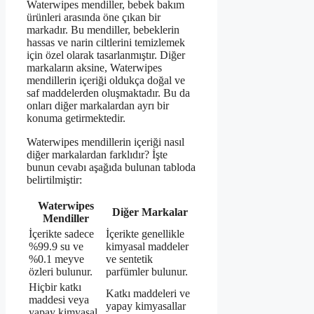
Waterwipes mendiller, bebek bakım
ürünleri arasında öne çıkan bir
markadır. Bu mendiller, bebeklerin
hassas ve narin ciltlerini temizlemek
için özel olarak tasarlanmıştır. Diğer
markaların aksine, Waterwipes
mendillerin içeriği oldukça doğal ve
saf maddelerden oluşmaktadır. Bu da
onları diğer markalardan ayrı bir
konuma getirmektedir.
Waterwipes mendillerin içeriği nasıl
diğer markalardan farklıdır? İşte
bunun cevabı aşağıda bulunan tabloda
belirtilmiştir:
Waterwipes
Diğer Markalar
Mendiller
İçerikte sadece
İçerikte genellikle
%99.9 su ve
kimyasal maddeler
%0.1 meyve
ve sentetik
özleri bulunur.
parfümler bulunur.
Hiçbir katkı
Katkı maddeleri ve
maddesi veya
yapay kimyasallar
yapay kimyasal