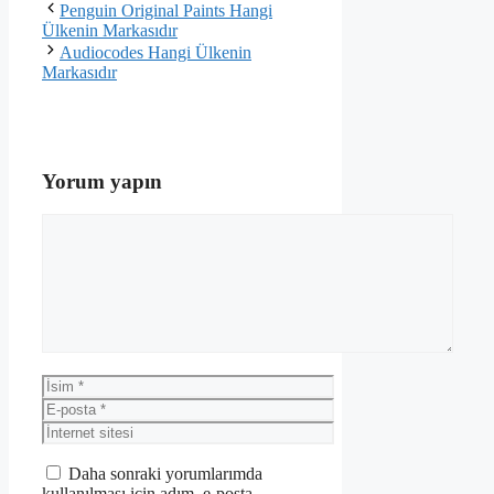
Penguin Original Paints Hangi
Ülkenin Markasıdır
Audiocodes Hangi Ülkenin
Markasıdır
Yorum yapın
Yorum
İsim
E-
posta
İnternet
sitesi
Daha sonraki yorumlarımda
kullanılması için adım, e-posta