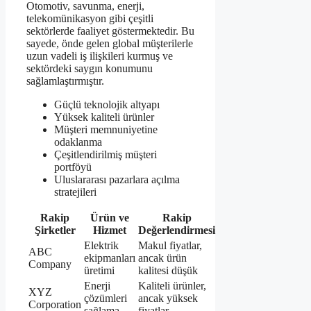
Otomotiv, savunma, enerji,
telekomünikasyon gibi çeşitli
sektörlerde faaliyet göstermektedir. Bu
sayede, önde gelen global müşterilerle
uzun vadeli iş ilişkileri kurmuş ve
sektördeki saygın konumunu
sağlamlaştırmıştır.
Güçlü teknolojik altyapı
Yüksek kaliteli ürünler
Müşteri memnuniyetine
odaklanma
Çeşitlendirilmiş müşteri
portföyü
Uluslararası pazarlara açılma
stratejileri
Rakip
Ürün ve
Rakip
Şirketler
Hizmet
Değerlendirmesi
Elektrik
Makul fiyatlar,
ABC
ekipmanları
ancak ürün
Company
üretimi
kalitesi düşük
Enerji
Kaliteli ürünler,
XYZ
çözümleri
ancak yüksek
Corporation
sağlama
fiyatlar