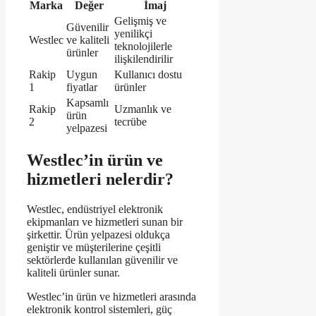
Marka
Değer
İmaj
Gelişmiş ve
Güvenilir
yenilikçi
Westlec
ve kaliteli
teknolojilerle
ürünler
ilişkilendirilir
Rakip
Uygun
Kullanıcı dostu
1
fiyatlar
ürünler
Kapsamlı
Rakip
Uzmanlık ve
ürün
2
tecrübe
yelpazesi
Westlec’in ürün ve
hizmetleri nelerdir?
Westlec, endüstriyel elektronik
ekipmanları ve hizmetleri sunan bir
şirkettir. Ürün yelpazesi oldukça
geniştir ve müşterilerine çeşitli
sektörlerde kullanılan güvenilir ve
kaliteli ürünler sunar.
Westlec’in ürün ve hizmetleri arasında
elektronik kontrol sistemleri, güç