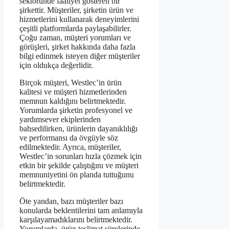
sektöründe faaliyet gösteren bir
şirkettir. Müşteriler, şirketin ürün ve
hizmetlerini kullanarak deneyimlerini
çeşitli platformlarda paylaşabilirler.
Çoğu zaman, müşteri yorumları ve
görüşleri, şirket hakkında daha fazla
bilgi edinmek isteyen diğer müşteriler
için oldukça değerlidir.
Birçok müşteri, Westlec’in ürün
kalitesi ve müşteri hizmetlerinden
memnun kaldığını belirtmektedir.
Yorumlarda şirketin profesyonel ve
yardımsever ekiplerinden
bahsedilirken, ürünlerin dayanıklılığı
ve performansı da övgüyle söz
edilmektedir. Ayrıca, müşteriler,
Westlec’in sorunları hızla çözmek için
etkin bir şekilde çalıştığını ve müşteri
memnuniyetini ön planda tuttuğunu
belirtmektedir.
Öte yandan, bazı müşteriler bazı
konularda beklentilerini tam anlamıyla
karşılayamadıklarını belirtmektedir.
Yorumlarda, ürün teslimat sürelerinde