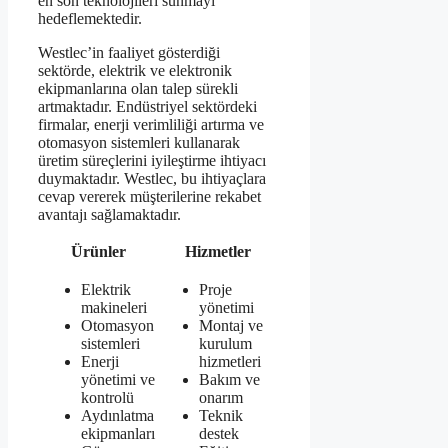
en son teknolojileri sunmayı
hedeflemektedir.
Westlec’in faaliyet gösterdiği
sektörde, elektrik ve elektronik
ekipmanlarına olan talep sürekli
artmaktadır. Endüstriyel sektördeki
firmalar, enerji verimliliği artırma ve
otomasyon sistemleri kullanarak
üretim süreçlerini iyileştirme ihtiyacı
duymaktadır. Westlec, bu ihtiyaçlara
cevap vererek müşterilerine rekabet
avantajı sağlamaktadır.
Ürünler
Hizmetler
Elektrik
Proje
makineleri
yönetimi
Otomasyon
Montaj ve
sistemleri
kurulum
Enerji
hizmetleri
yönetimi ve
Bakım ve
kontrolü
onarım
Aydınlatma
Teknik
ekipmanları
destek