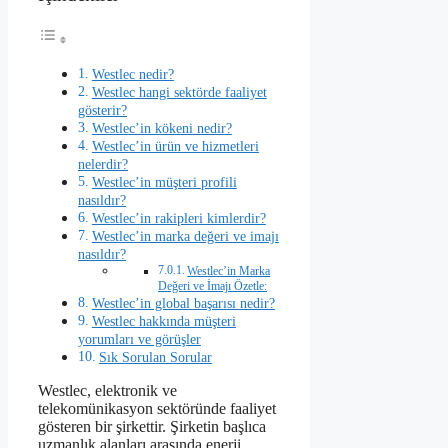
Westlec nedir?
Westlec hangi sektörde faaliyet
gösterir?
Westlec’in kökeni nedir?
Westlec’in ürün ve hizmetleri
nelerdir?
Westlec’in müşteri profili
nasıldır?
Westlec’in rakipleri kimlerdir?
Westlec’in marka değeri ve imajı
nasıldır?
Westlec’in Marka
Değeri ve İmajı Özetle:
Westlec’in global başarısı nedir?
Westlec hakkında müşteri
yorumları ve görüşler
Sık Sorulan Sorular
Westlec, elektronik ve
telekomünikasyon sektöründe faaliyet
gösteren bir şirkettir. Şirketin başlıca
uzmanlık alanları arasında enerji