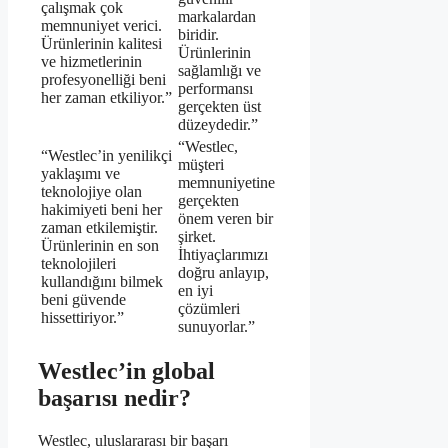
çalışmak çok
markalardan
memnuniyet verici.
biridir.
Ürünlerinin kalitesi
Ürünlerinin
ve hizmetlerinin
sağlamlığı ve
profesyonelliği beni
performansı
her zaman etkiliyor.”
gerçekten üst
düzeydedir.”
“Westlec,
“Westlec’in yenilikçi
müşteri
yaklaşımı ve
memnuniyetine
teknolojiye olan
gerçekten
hakimiyeti beni her
önem veren bir
zaman etkilemiştir.
şirket.
Ürünlerinin en son
İhtiyaçlarımızı
teknolojileri
doğru anlayıp,
kullandığını bilmek
en iyi
beni güvende
çözümleri
hissettiriyor.”
sunuyorlar.”
Westlec’in global
başarısı nedir?
Westlec, uluslararası bir başarı