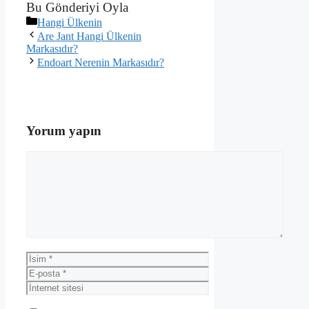
Bu Gönderiyi Oyla
Kategoriler
Hangi Ülkenin
Are Jant Hangi Ülkenin
Markasıdır?
Endoart Nerenin Markasıdır?
Yorum yapın
Yorum
İsim
E-
posta
İnternet
sitesi