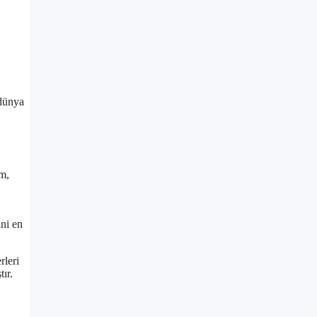
 dünya
ım,
ini en
.
rleri
ır.