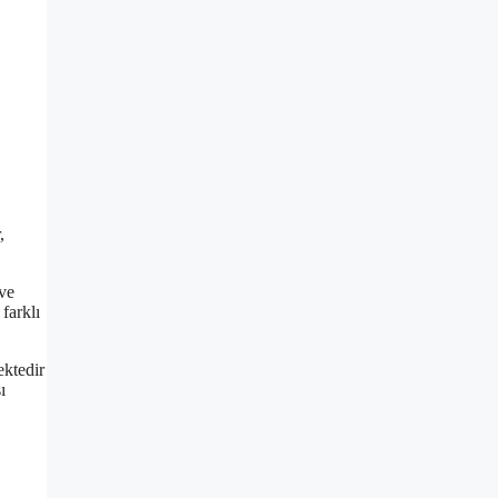
,
 ve
farklı
ektedir
ı