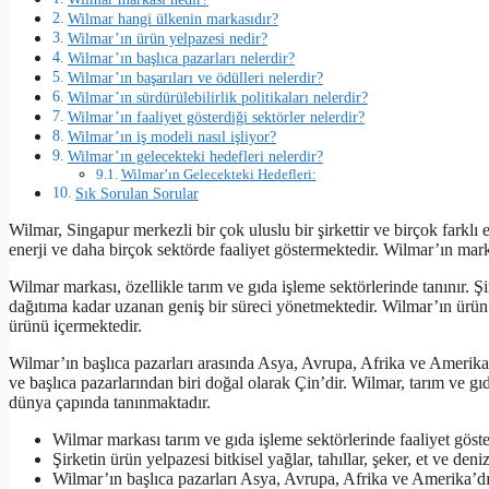
Wilmar hangi ülkenin markasıdır?
Wilmar’ın ürün yelpazesi nedir?
Wilmar’ın başlıca pazarları nelerdir?
Wilmar’ın başarıları ve ödülleri nelerdir?
Wilmar’ın sürdürülebilirlik politikaları nelerdir?
Wilmar’ın faaliyet gösterdiği sektörler nelerdir?
Wilmar’ın iş modeli nasıl işliyor?
Wilmar’ın gelecekteki hedefleri nelerdir?
Wilmar’ın Gelecekteki Hedefleri:
Sık Sorulan Sorular
Wilmar, Singapur merkezli bir çok uluslu bir şirkettir ve birçok farklı e
enerji ve daha birçok sektörde faaliyet göstermektedir. Wilmar’ın marka
Wilmar markası, özellikle tarım ve gıda işleme sektörlerinde tanınır.
dağıtıma kadar uzanan geniş bir süreci yönetmektedir. Wilmar’ın ürün yel
ürünü içermektedir.
Wilmar’ın başlıca pazarları arasında Asya, Avrupa, Afrika ve Amerika
ve başlıca pazarlarından biri doğal olarak Çin’dir. Wilmar, tarım ve 
dünya çapında tanınmaktadır.
Wilmar markası tarım ve gıda işleme sektörlerinde faaliyet göster
Şirketin ürün yelpazesi bitkisel yağlar, tahıllar, şeker, et ve deni
Wilmar’ın başlıca pazarları Asya, Avrupa, Afrika ve Amerika’dı