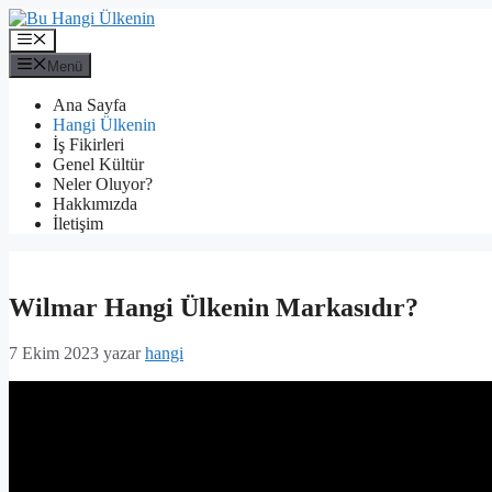
İçeriğe
atla
Menü
Menü
Ana Sayfa
Hangi Ülkenin
İş Fikirleri
Genel Kültür
Neler Oluyor?
Hakkımızda
İletişim
Wilmar Hangi Ülkenin Markasıdır?
7 Ekim 2023
yazar
hangi