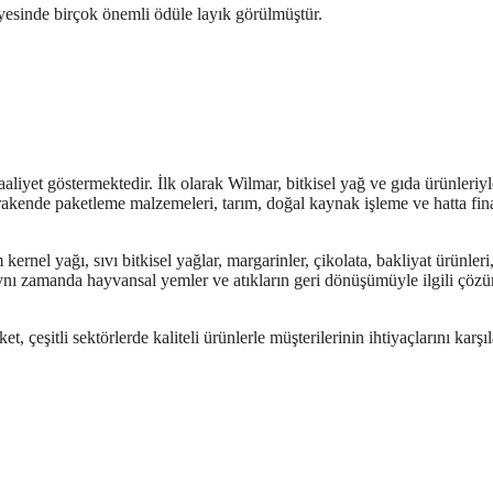
sayesinde birçok önemli ödüle layık görülmüştür.
faaliyet göstermektedir. İlk olarak Wilmar, bitkisel yağ ve gıda ürünleriyl
perakende paketleme malzemeleri, tarım, doğal kaynak işleme ve hatta fin
kernel yağı, sıvı bitkisel yağlar, margarinler, çikolata, bakliyat ürünleri
 Aynı zamanda hayvansal yemler ve atıkların geri dönüşümüyle ilgili çöz
et, çeşitli sektörlerde kaliteli ürünlerle müşterilerinin ihtiyaçlarını karş