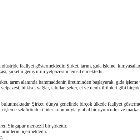
ndüstride faaliyet göstermektedir. Şirket, tarım, gıda işleme, kimyasallar
sı, şirketin geniş ürün yelpazesini temsil etmektedir.
 Şirket, tarım alanında hammaddenin üretiminden başlayarak, gıda işleme
pazesi, bitkisel yağlar, tahıllar, şeker, et ve deniz ürünleri gibi birçok 
 bulunmaktadır. Şirket, dünya genelinde birçok ülkede faaliyet gösterm
gıda işleme sektöründeki lider konumuyla global bir oyuncudur ve markas
en Singapur merkezli bir şirkettir.
z ürünlerini içermektedir.
r.