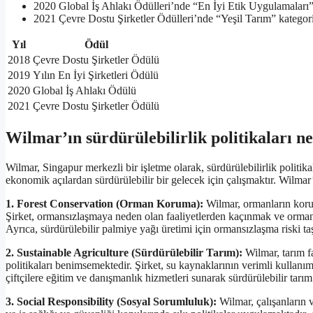
2020 Global İş Ahlakı Ödülleri’nde “En İyi Etik Uygulamaları” 
2021 Çevre Dostu Şirketler Ödülleri’nde “Yeşil Tarım” kategori
Yıl
Ödül
2018
Çevre Dostu Şirketler Ödülü
2019
Yılın En İyi Şirketleri Ödülü
2020
Global İş Ahlakı Ödülü
2021
Çevre Dostu Şirketler Ödülü
Wilmar’ın sürdürülebilirlik politikaları n
Wilmar, Singapur merkezli bir işletme olarak, sürdürülebilirlik politi
ekonomik açılardan sürdürülebilir bir gelecek için çalışmaktır. Wilmar’ın
1. Forest Conservation (Orman Koruma):
Wilmar, ormanların koru
Şirket, ormansızlaşmaya neden olan faaliyetlerden kaçınmak ve ormansı
Ayrıca, sürdürülebilir palmiye yağı üretimi için ormansızlaşma riski t
2. Sustainable Agriculture (Sürdürülebilir Tarım):
Wilmar, tarım fa
politikaları benimsemektedir. Şirket, su kaynaklarının verimli kullanı
çiftçilere eğitim ve danışmanlık hizmetleri sunarak sürdürülebilir tarı
3. Social Responsibility (Sosyal Sorumluluk):
Wilmar, çalışanların 