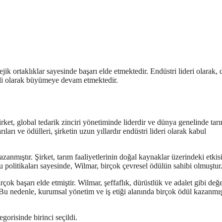
ejik ortaklıklar sayesinde başarı elde etmektedir. Endüstri lideri olarak,
ekli olarak büyümeye devam etmektedir.
irket, global tedarik zinciri yönetiminde liderdir ve dünya genelinde tar
ları ve ödülleri, şirketin uzun yıllardır endüstri lideri olarak kabul
zanmıştır. Şirket, tarım faaliyetlerinin doğal kaynaklar üzerindeki etkis
Bu politikaları sayesinde, Wilmar, birçok çevresel ödülün sahibi olmuştur
çok başarı elde etmiştir. Wilmar, şeffaflık, dürüstlük ve adalet gibi değe
Bu nedenle, kurumsal yönetim ve iş etiği alanında birçok ödül kazanmışt
gorisinde birinci seçildi.