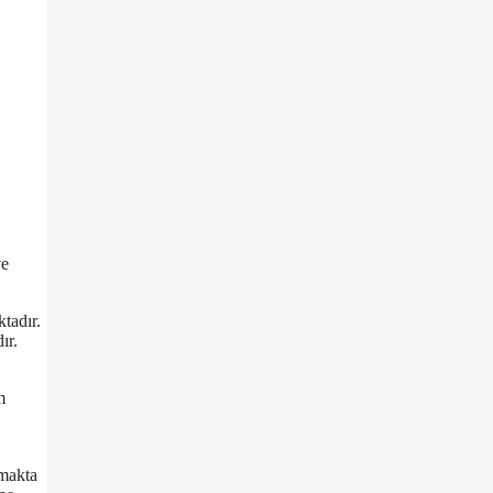
ve
tadır.
ır.
m
ymakta