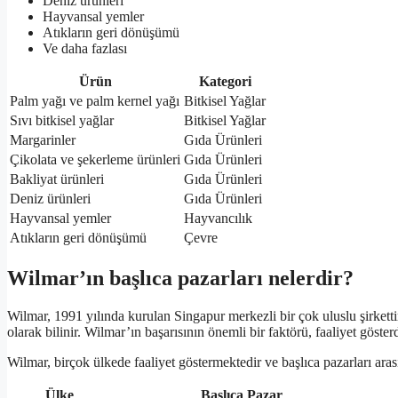
Deniz ürünleri
Hayvansal yemler
Atıkların geri dönüşümü
Ve daha fazlası
Ürün
Kategori
Palm yağı ve palm kernel yağı
Bitkisel Yağlar
Sıvı bitkisel yağlar
Bitkisel Yağlar
Margarinler
Gıda Ürünleri
Çikolata ve şekerleme ürünleri
Gıda Ürünleri
Bakliyat ürünleri
Gıda Ürünleri
Deniz ürünleri
Gıda Ürünleri
Hayvansal yemler
Hayvancılık
Atıkların geri dönüşümü
Çevre
Wilmar’ın başlıca pazarları nelerdir?
Wilmar, 1991 yılında kurulan Singapur merkezli bir çok uluslu şirketti
olarak bilinir. Wilmar’ın başarısının önemli bir faktörü, faaliyet göster
Wilmar, birçok ülkede faaliyet göstermektedir ve başlıca pazarları 
Ülke
Başlıca Pazar