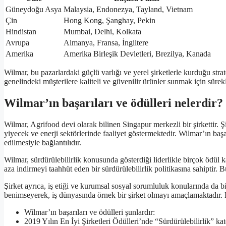
Güneydoğu Asya
Malaysia, Endonezya, Tayland, Vietnam
Çin
Hong Kong, Şanghay, Pekin
Hindistan
Mumbai, Delhi, Kolkata
Avrupa
Almanya, Fransa, İngiltere
Amerika
Amerika Birleşik Devletleri, Brezilya, Kanada
Wilmar, bu pazarlardaki güçlü varlığı ve yerel şirketlerle kurduğu strat
genelindeki müşterilere kaliteli ve güvenilir ürünler sunmak için sür
Wilmar’ın başarıları ve ödülleri nelerdir?
Wilmar, Agrifood devi olarak bilinen Singapur merkezli bir şirkettir. Ş
yiyecek ve enerji sektörlerinde faaliyet göstermektedir. Wilmar’ın başarı
edilmesiyle bağlantılıdır.
Wilmar, sürdürülebilirlik konusunda gösterdiği liderlikle birçok ödül ka
aza indirmeyi taahhüt eden bir sürdürülebilirlik politikasına sahiptir. 
Şirket ayrıca, iş etiği ve kurumsal sosyal sorumluluk konularında da bir
benimseyerek, iş dünyasında örnek bir şirket olmayı amaçlamaktadır. 
Wilmar’ın başarıları ve ödülleri şunlardır:
2019 Yılın En İyi Şirketleri Ödülleri’nde “Sürdürülebilirlik” kate