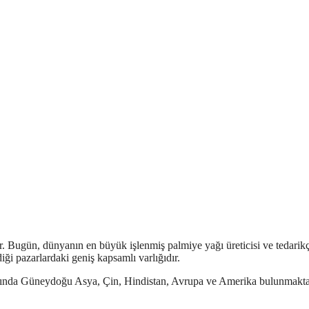
r. Bugün, dünyanın en büyük işlenmiş palmiye yağı üreticisi ve tedarikç
diği pazarlardaki geniş kapsamlı varlığıdır.
arasında Güneydoğu Asya, Çin, Hindistan, Avrupa ve Amerika bulunmakta