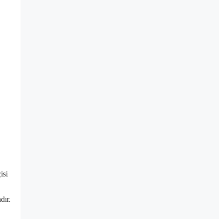
isi
dır.