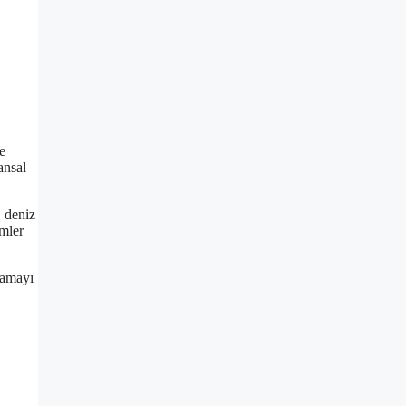
e
ansal
, deniz
ümler
ılamayı