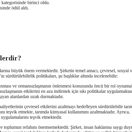
kategorisinde birinci oldu.
sinde ödül aldı.
elerdir?
kalarına büyük önem vermektedir. Şirketin temel amacı, çevresel, sosyal 
 sürdürülebilirlik politikaları, şu başlıklar altında incelenebilir:
nması ve ormansızlaşmanın önlenmesi konusunda öncü bir rol oynamak
zlaşmanın etkilerini en aza indirmek için sıkı politikalar uygulamaktad
aşıyan alanlardan uzak durmaktadır.
aliyetlerinin çevresel etkilerini azaltmayı hedefleyen sürdürülebilir tarı
mını teşvik etmekte, tarımda kimyasal kullanımını azaltmaktadır. Ayrıca,
m uygulamalarını teşvik etmektedir.
ve toplumun refahını önemsemektedir. Şirket, insan haklarına saygı du