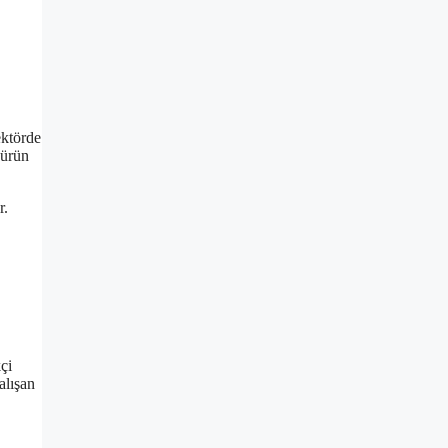
ektörde
 ürün
r.
çi
alışan