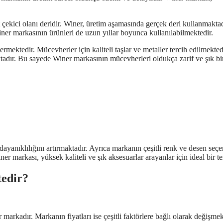
çekici olanı deridir. Winer, üretim aşamasında gerçek deri kullanmaktad
er markasının ürünleri de uzun yıllar boyunca kullanılabilmektedir.
rmektedir. Mücevherler için kaliteli taşlar ve metaller tercih edilmekted
maktadır. Bu sayede Winer markasının mücevherleri oldukça zarif ve şık bi
 dayanıklılığını artırmaktadır. Ayrıca markanın çeşitli renk ve desen seçe
r markası, yüksek kaliteli ve şık aksesuarlar arayanlar için ideal bir ter
tedir?
 markadır. Markanın fiyatları ise çeşitli faktörlere bağlı olarak değişmek