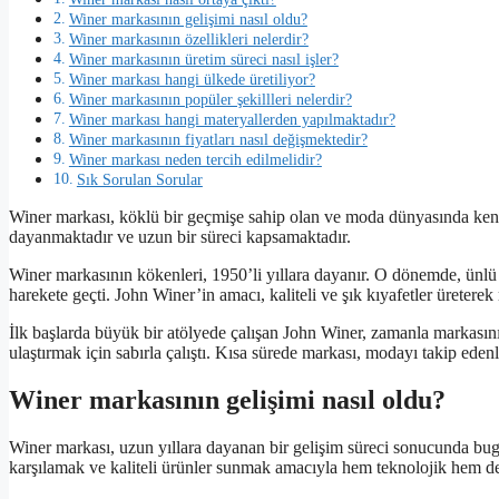
Winer markasının gelişimi nasıl oldu?
Winer markasının özellikleri nelerdir?
Winer markasının üretim süreci nasıl işler?
Winer markası hangi ülkede üretiliyor?
Winer markasının popüler şekillleri nelerdir?
Winer markası hangi materyallerden yapılmaktadır?
Winer markasının fiyatları nasıl değişmektedir?
Winer markası neden tercih edilmelidir?
Sık Sorulan Sorular
Winer markası, köklü bir geçmişe sahip olan ve moda dünyasında kendin
dayanmaktadır ve uzun bir süreci kapsamaktadır.
Winer markasının kökenleri, 1950’li yıllara dayanır. O dönemde, ünlü
harekete geçti. John Winer’in amacı, kaliteli ve şık kıyafetler üreter
İlk başlarda büyük bir atölyede çalışan John Winer, zamanla markasını g
ulaştırmak için sabırla çalıştı. Kısa sürede markası, modayı takip eden
Winer markasının gelişimi nasıl oldu?
Winer markası, uzun yıllara dayanan bir gelişim süreci sonucunda bug
karşılamak ve kaliteli ürünler sunmak amacıyla hem teknolojik hem de t