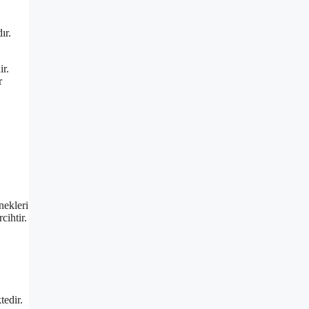
ır.
ir.
r
nekleri
cihtir.
tedir.