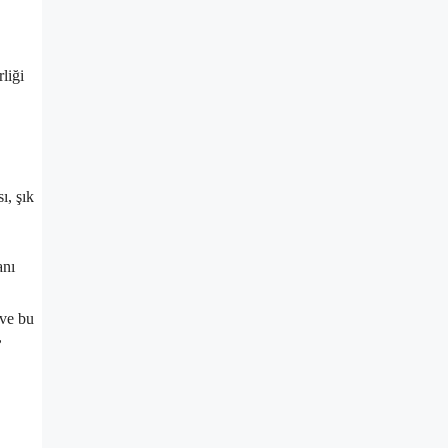
liği
ı, şık
anı
 ve bu
,