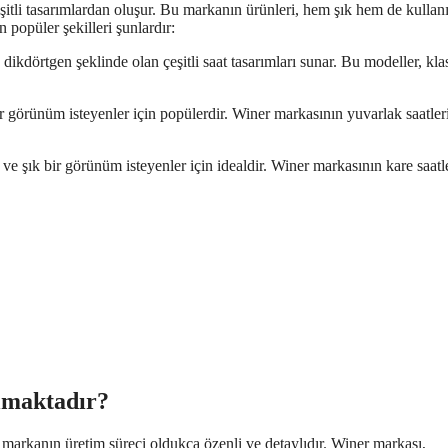
şitli tasarımlardan oluşur. Bu markanın ürünleri, hem şık hem de kullanı
 popüler şekilleri şunlardır:
dikdörtgen şeklinde olan çeşitli saat tasarımları sunar. Bu modeller, kla
ir görünüm isteyenler için popülerdir. Winer markasının yuvarlak saatleri
ve şık bir görünüm isteyenler için idealdir. Winer markasının kare saatle
lmaktadır?
u markanın üretim süreci oldukça özenli ve detaylıdır. Winer markası,