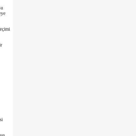
Bu
eye
seçimi
ir
si
nın