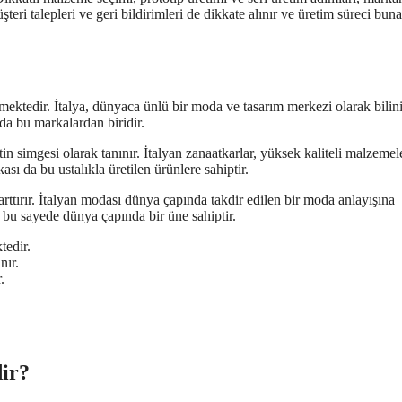
teri talepleri ve geri bildirimleri de dikkate alınır ve üretim süreci bun
mektedir. İtalya, dünyaca ünlü bir moda ve tasarım merkezi olarak bilin
a bu markalardan biridir.
in simgesi olarak tanınır. İtalyan zanaatkarlar, yüksek kaliteli malzemel
sı da bu ustalıkla üretilen ürünlere sahiptir.
arttırır. İtalyan modası dünya çapında takdir edilen bir moda anlayışına
 bu sayede dünya çapında bir üne sahiptir.
tedir.
nır.
.
dir?