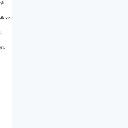
şlı
sik ve
,
ri,