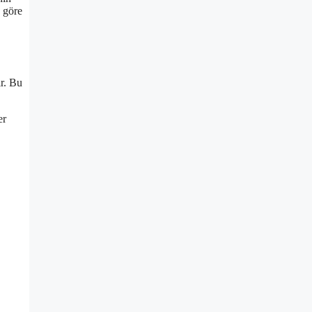
a göre
ir. Bu
er