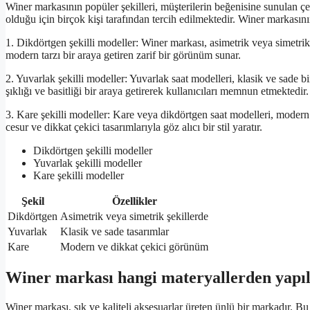
Winer markasının popüler şekilleri, müşterilerin beğenisine sunulan çe
olduğu için birçok kişi tarafından tercih edilmektedir. Winer markasının
1. Dikdörtgen şekilli modeller: Winer markası, asimetrik veya simetrik 
modern tarzı bir araya getiren zarif bir görünüm sunar.
2. Yuvarlak şekilli modeller: Yuvarlak saat modelleri, klasik ve sade b
şıklığı ve basitliği bir araya getirerek kullanıcıları memnun etmektedir.
3. Kare şekilli modeller: Kare veya dikdörtgen saat modelleri, modern 
cesur ve dikkat çekici tasarımlarıyla göz alıcı bir stil yaratır.
Dikdörtgen şekilli modeller
Yuvarlak şekilli modeller
Kare şekilli modeller
Şekil
Özellikler
Dikdörtgen
Asimetrik veya simetrik şekillerde
Yuvarlak
Klasik ve sade tasarımlar
Kare
Modern ve dikkat çekici görünüm
Winer markası hangi materyallerden yapı
Winer markası, şık ve kaliteli aksesuarlar üreten ünlü bir markadır. B