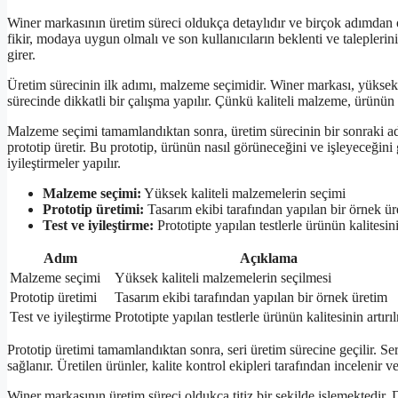
Winer markasının üretim süreci oldukça detaylıdır ve birçok adımdan oluş
fikir, modaya uygun olmalı ve son kullanıcıların beklenti ve talepleri
girer.
Üretim sürecinin ilk adımı, malzeme seçimidir. Winer markası, yüksek 
sürecinde dikkatli bir çalışma yapılır. Çünkü kaliteli malzeme, ürünün
Malzeme seçimi tamamlandıktan sonra, üretim sürecinin bir sonraki adı
prototip üretir. Bu prototip, ürünün nasıl görüneceğini ve işleyeceğini g
iyileştirmeler yapılır.
Malzeme seçimi:
Yüksek kaliteli malzemelerin seçimi
Prototip üretimi:
Tasarım ekibi tarafından yapılan bir örnek ür
Test ve iyileştirme:
Prototipte yapılan testlerle ürünün kalitesini
Adım
Açıklama
Malzeme seçimi
Yüksek kaliteli malzemelerin seçilmesi
Prototip üretimi
Tasarım ekibi tarafından yapılan bir örnek üretim
Test ve iyileştirme
Prototipte yapılan testlerle ürünün kalitesinin artırı
Prototip üretimi tamamlandıktan sonra, seri üretim sürecine geçilir. Se
sağlanır. Üretilen ürünler, kalite kontrol ekipleri tarafından incelenir v
Winer markasının üretim süreci oldukça titiz bir şekilde işlemektedir. 