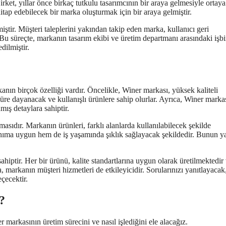
irket, yıllar önce birkaç tutkulu tasarımcının bir araya gelmesiyle ortaya
 hitap edebilecek bir marka oluşturmak için bir araya gelmiştir.
miştir. Müşteri taleplerini yakından takip eden marka, kullanıcı geri
r. Bu süreçte, markanın tasarım ekibi ve üretim departmanı arasındaki işbir
dilmiştir.
kanın birçok özelliği vardır. Öncelikle, Winer markası, yüksek kaliteli
üre dayanacak ve kullanışlı ürünlere sahip olurlar. Ayrıca, Winer markas
mış detaylara sahiptir.
asıdır. Markanın ürünleri, farklı alanlarda kullanılabilecek şekilde
anıma uygun hem de iş yaşamında şıklık sağlayacak şekildedir. Bunun y
iptir. Her bir ürünü, kalite standartlarına uygun olarak üretilmektedir
, markanın müşteri hizmetleri de etkileyicidir. Sorularınızı yanıtlayacak
çecektir.
?
markasının üretim sürecini ve nasıl işlediğini ele alacağız.