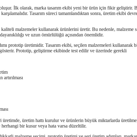
ur. İlk olarak, marka tasarım ekibi yeni bir ürün için fikir geliştirir. 
ni karşılamalıdır. Tasarım süreci tamamlandıktan sonra, üretim ekibi devr
kaliteli malzemeler kullanarak ürünlerini üretir. Bu nedenle, malzeme 
 dayanıklılığı ve uzun ömürlülüğü açısından önemlidir.
mı prototip üretimidir. Tasarım ekibi, seçilen malzemeleri kullanarak b
österir. Prototip, geliştirme ekibinde test edilir ve üzerinde gerekli
etim
n artırılması
lması
ri üretimde, üretim hattı kurulur ve ürünlerin büyük miktarlarda üretilme
e herhangi bir kusur veya hata varsa düzeltilir.
Dikkatli malzeme seçimi, prototip üretimi ve seri üretim adımları, marka