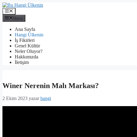
İçeriğe
atla
Menü
Menü
Ana Sayfa
Hangi Ülkenin
İş Fikirleri
Genel Kültür
Neler Oluyor?
Hakkımızda
İletişim
Winer Nerenin Malı Markası?
2 Ekim 2023
yazar
hangi