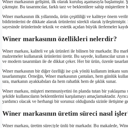
Winer markasının gelişimi, ilk olarak kuruluş aşamasıyla başlamıştır. Ş
çıkmıştır. Bu tasarımcılar, farklı tarz ve beklentilere sahip müşterilere
Winer markasının ilk yıllarında, ürün çeşitliliği ve kaliteye önem veril
bildirimlerini de dikkate alarak ürünlerini sürekli olarak iyileştirmişti
sayesinde ürünlerinde teknik ve estetik açıdan büyük ilerlemeler kayde
Winer markasının özellikleri nelerdir?
Winer markası, kaliteli ve şık ürünleri ile bilinen bir markadır. Bu mar
malzemeler kullanarak ürünlerini üretir. Bu sayede, kullanıcılar uzun s
ve modern tasarımları ile de dikkat çeker. Her bir ürün, özenle tasarlan
Winer markasının bir diğer özelliği ise çok yönlü kullanım imkanı sunm
tasarlanmıştır. Örneğin, Winer markasının çantaları, hem günlük kull
sıra, markanın ayakkabıları da hem rahatlık hem de şıklık sunar.
Winer markası, müşteri memnuniyetini ön planda tutan bir yaklaşıma sah
şekilde kullanıcıların beklentilerini karşılamayı amaçlamaktadır. Ayrıca
yardımcı olacak ve herhangi bir sorunuz olduğunda sizinle iletişime ge
Winer markasının üretim süreci nasıl işler
Winer markası, üretim süreciyle ünlü bir markadır. Bu makalede, Winer 