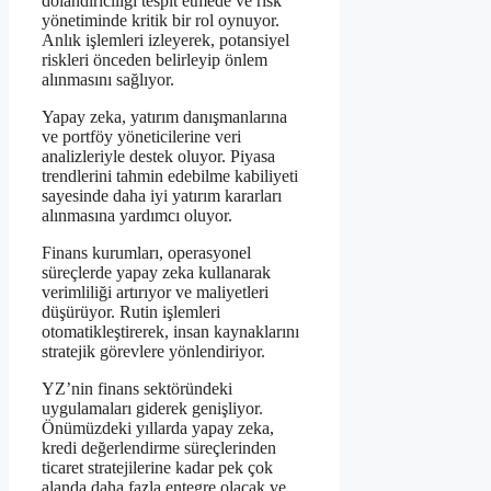
dolandırıcılığı tespit etmede ve risk
yönetiminde kritik bir rol oynuyor.
Anlık işlemleri izleyerek, potansiyel
riskleri önceden belirleyip önlem
alınmasını sağlıyor.
Yapay zeka, yatırım danışmanlarına
ve portföy yöneticilerine veri
analizleriyle destek oluyor. Piyasa
trendlerini tahmin edebilme kabiliyeti
sayesinde daha iyi yatırım kararları
alınmasına yardımcı oluyor.
Finans kurumları, operasyonel
süreçlerde yapay zeka kullanarak
verimliliği artırıyor ve maliyetleri
düşürüyor. Rutin işlemleri
otomatikleştirerek, insan kaynaklarını
stratejik görevlere yönlendiriyor.
YZ’nin finans sektöründeki
uygulamaları giderek genişliyor.
Önümüzdeki yıllarda yapay zeka,
kredi değerlendirme süreçlerinden
ticaret stratejilerine kadar pek çok
alanda daha fazla entegre olacak ve