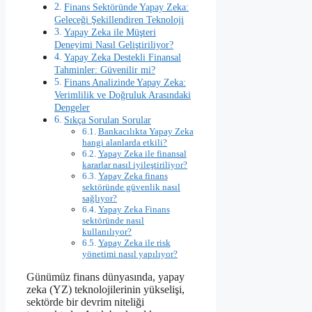
Finans Sektöründe Yapay Zeka:
Geleceği Şekillendiren Teknoloji
Yapay Zeka ile Müşteri
Deneyimi Nasıl Geliştiriliyor?
Yapay Zeka Destekli Finansal
Tahminler: Güvenilir mi?
Finans Analizinde Yapay Zeka:
Verimlilik ve Doğruluk Arasındaki
Dengeler
Sıkça Sorulan Sorular
Bankacılıkta Yapay Zeka
hangi alanlarda etkili?
Yapay Zeka ile finansal
kararlar nasıl iyileştiriliyor?
Yapay Zeka finans
sektöründe güvenlik nasıl
sağlıyor?
Yapay Zeka Finans
sektöründe nasıl
kullanılıyor?
Yapay Zeka ile risk
yönetimi nasıl yapılıyor?
Günümüz finans dünyasında, yapay
zeka (YZ) teknolojilerinin yükselişi,
sektörde bir devrim niteliği