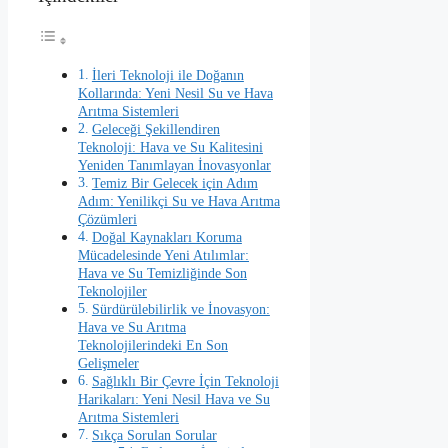
İleri Teknoloji ile Doğanın
Kollarında: Yeni Nesil Su ve Hava
Arıtma Sistemleri
Geleceği Şekillendiren
Teknoloji: Hava ve Su Kalitesini
Yeniden Tanımlayan İnovasyonlar
Temiz Bir Gelecek için Adım
Adım: Yenilikçi Su ve Hava Arıtma
Çözümleri
Doğal Kaynakları Koruma
Mücadelesinde Yeni Atılımlar:
Hava ve Su Temizliğinde Son
Teknolojiler
Sürdürülebilirlik ve İnovasyon:
Hava ve Su Arıtma
Teknolojilerindeki En Son
Gelişmeler
Sağlıklı Bir Çevre İçin Teknoloji
Harikaları: Yeni Nesil Hava ve Su
Arıtma Sistemleri
Sıkça Sorulan Sorular