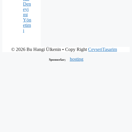
Den
eyi
mi
Yön
etim
i
© 2026 Bu Hangi Ülkenin
• Copy Right
CevseriTasarim
hosting
Sponsorlar;