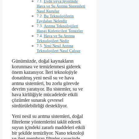
Evde veya İşyerinde
Hava ve Su Arıtma Sistemleri
Nasıl Kurulur
Bu Teknolojilerin
Faydaları Nelerdir
Arıtma Teknolojileri
Hangi Kirleticileri Temizler
Hava ve Su Arıtma
Teknolojileri Nedir
Yeni Nesil Arıtma
Teknolojileri Nasıl Çalışır
Günümüzde, doğal kaynakların
korunması ve temizlenmesi giderek
önem kazanıyor. İleri teknolojiyle
donatılmış yeni nesil su ve hava
arıtma sistemleri, bu zorlu görevde
devrim yaratıyor. Bu sistemler, su ve
hava kirliliğiyle mücadelede etkili
çözümler sunarak çevresel
sürdürülebilirliği destekliyor.
Yeni nesil su arıtma sistemleri, doğal
filtreleme yöntemlerini taklit ederek
suyun içindeki zararlı maddeleri etkili
bir şekilde temizliyor. Nano teknoloji
ve ileri membran filtreler sayesinde,