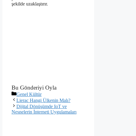
şekilde uzaklaştırır.
Bu Gönderiyi Oyla
Kategoriler
Genel Kültür
Lierac Hangi Ülkenin Malı?
Dijital Dönüşümde IoT ve
Nesnelerin İnterneti Uygulamaları