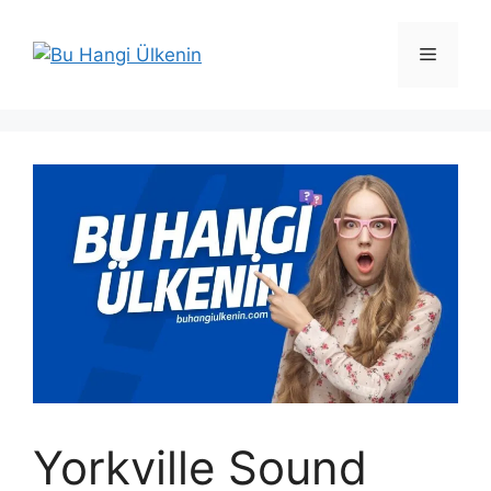
İçeriğe
atla
Menü
Yorkville Sound