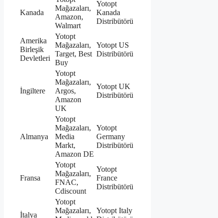
Yotopt
Mağazaları,
Kanada
Kanada
Amazon,
Distribütörü
Walmart
Yotopt
Amerika
Mağazaları,
Yotopt US
Birleşik
Target, Best
Distribütörü
Devletleri
Buy
Yotopt
Mağazaları,
Yotopt UK
İngiltere
Argos,
Distribütörü
Amazon
UK
Yotopt
Mağazaları,
Yotopt
Almanya
Media
Germany
Markt,
Distribütörü
Amazon DE
Yotopt
Yotopt
Mağazaları,
Fransa
France
FNAC,
Distribütörü
Cdiscount
Yotopt
Mağazaları,
Yotopt Italy
İtalya