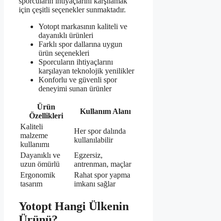
sporcuların ihtiyaçlarını karşılamak
için çeşitli seçenekler sunmaktadır.
Yotopt markasının kaliteli ve
dayanıklı ürünleri
Farklı spor dallarına uygun
ürün seçenekleri
Sporcuların ihtiyaçlarını
karşılayan teknolojik yenilikler
Konforlu ve güvenli spor
deneyimi sunan ürünler
Ürün
Kullanım Alanı
Özellikleri
Kaliteli
Her spor dalında
malzeme
kullanılabilir
kullanımı
Dayanıklı ve
Egzersiz,
uzun ömürlü
antrenman, maçlar
Ergonomik
Rahat spor yapma
tasarım
imkanı sağlar
Yotopt Hangi Ülkenin
Ürünü?