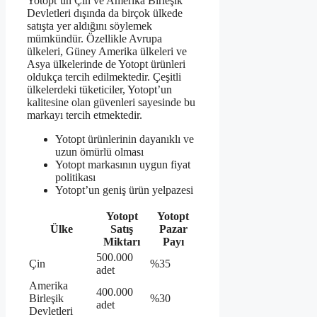
Yotopt’un Çin ve Amerika Birleşik
Devletleri dışında da birçok ülkede
satışta yer aldığını söylemek
mümkündür. Özellikle Avrupa
ülkeleri, Güney Amerika ülkeleri ve
Asya ülkelerinde de Yotopt ürünleri
oldukça tercih edilmektedir. Çeşitli
ülkelerdeki tüketiciler, Yotopt’un
kalitesine olan güvenleri sayesinde bu
markayı tercih etmektedir.
Yotopt ürünlerinin dayanıklı ve
uzun ömürlü olması
Yotopt markasının uygun fiyat
politikası
Yotopt’un geniş ürün yelpazesi
Yotopt
Yotopt
Ülke
Satış
Pazar
Miktarı
Payı
500.000
Çin
%35
adet
Amerika
400.000
Birleşik
%30
adet
Devletleri