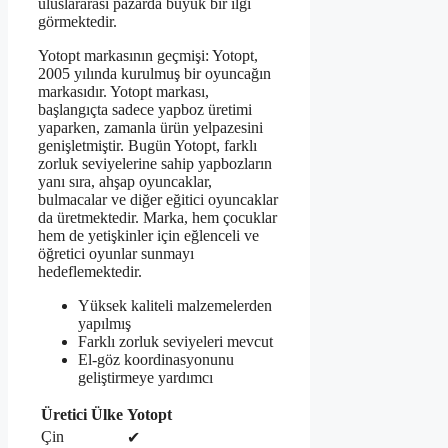
uluslararası pazarda büyük bir ilgi
görmektedir.
Yotopt markasının geçmişi: Yotopt,
2005 yılında kurulmuş bir oyuncağın
markasıdır. Yotopt markası,
başlangıçta sadece yapboz üretimi
yaparken, zamanla ürün yelpazesini
genişletmiştir. Bugün Yotopt, farklı
zorluk seviyelerine sahip yapbozların
yanı sıra, ahşap oyuncaklar,
bulmacalar ve diğer eğitici oyuncaklar
da üretmektedir. Marka, hem çocuklar
hem de yetişkinler için eğlenceli ve
öğretici oyunlar sunmayı
hedeflemektedir.
Yüksek kaliteli malzemelerden
yapılmış
Farklı zorluk seviyeleri mevcut
El-göz koordinasyonunu
geliştirmeye yardımcı
Üretici Ülke
Yotopt
Çin
✔