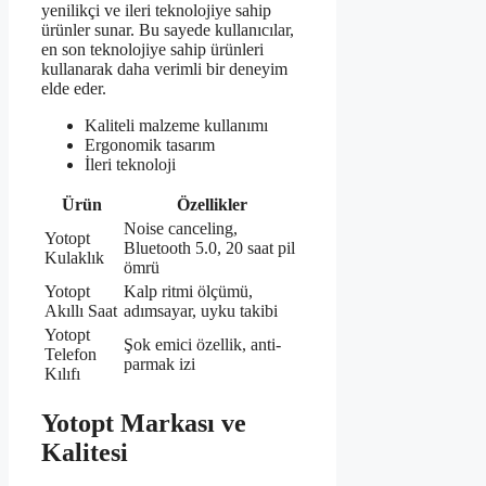
yenilikçi ve ileri teknolojiye sahip
ürünler sunar. Bu sayede kullanıcılar,
en son teknolojiye sahip ürünleri
kullanarak daha verimli bir deneyim
elde eder.
Kaliteli malzeme kullanımı
Ergonomik tasarım
İleri teknoloji
Ürün
Özellikler
Noise canceling,
Yotopt
Bluetooth 5.0, 20 saat pil
Kulaklık
ömrü
Yotopt
Kalp ritmi ölçümü,
Akıllı Saat
adımsayar, uyku takibi
Yotopt
Şok emici özellik, anti-
Telefon
parmak izi
Kılıfı
Yotopt Markası ve
Kalitesi