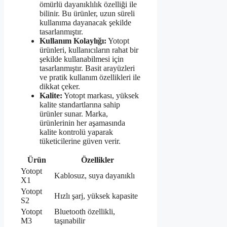
ömürlü dayanıklılık özelliği ile
bilinir. Bu ürünler, uzun süreli
kullanıma dayanacak şekilde
tasarlanmıştır.
Kullanım Kolaylığı:
Yotopt
ürünleri, kullanıcıların rahat bir
şekilde kullanabilmesi için
tasarlanmıştır. Basit arayüzleri
ve pratik kullanım özellikleri ile
dikkat çeker.
Kalite:
Yotopt markası, yüksek
kalite standartlarına sahip
ürünler sunar. Marka,
ürünlerinin her aşamasında
kalite kontrolü yaparak
tüketicilerine güven verir.
Ürün
Özellikler
Yotopt
Kablosuz, suya dayanıklı
X1
Yotopt
Hızlı şarj, yüksek kapasite
S2
Yotopt
Bluetooth özellikli,
M3
taşınabilir