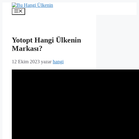
İçeriğe
atla
Menü
Yotopt Hangi Ülkenin
Markası?
12 Ekim 2023
yazar
hangi