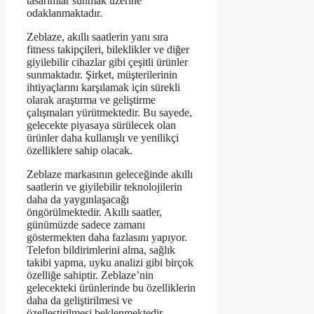
tasarımlar sunmak üzerine
odaklanmaktadır.
Zeblaze, akıllı saatlerin yanı sıra
fitness takipçileri, bileklikler ve diğer
giyilebilir cihazlar gibi çeşitli ürünler
sunmaktadır. Şirket, müşterilerinin
ihtiyaçlarını karşılamak için sürekli
olarak araştırma ve geliştirme
çalışmaları yürütmektedir. Bu sayede,
gelecekte piyasaya sürülecek olan
ürünler daha kullanışlı ve yenilikçi
özelliklere sahip olacak.
Zeblaze markasının geleceğinde akıllı
saatlerin ve giyilebilir teknolojilerin
daha da yaygınlaşacağı
öngörülmektedir. Akıllı saatler,
günümüzde sadece zamanı
göstermekten daha fazlasını yapıyor.
Telefon bildirimlerini alma, sağlık
takibi yapma, uyku analizi gibi birçok
özelliğe sahiptir. Zeblaze’nin
gelecekteki ürünlerinde bu özelliklerin
daha da geliştirilmesi ve
özelleştirilmesi beklenmektedir.