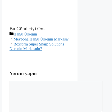
Bu Gönderiyi Oyla
Kategoriler
Hangi Ülkenin
Meybona Hangi Ülkenin Markası?
Roxform Super Sharp Solutıons
Nerenin Markasıdır?
Yorum yapın
Yorum