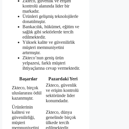
Zkteco, güvenlik ve erişim
kontrolü alanında lider bir
markadır.
Ürünleri gelişmiş teknolojilerle
donatılmıştır.
Bankacılık, hükümet, eğitim ve
sağlık gibi sektörlerde tercih
edilmektedir.
Yüksek kalite ve güvenilirlik
müşteri memnuniyetini
artırmıştır.
Zkteco’nun geniş ürün
yelpazesi, farklı müşteri
ihtiyaçlarına cevap vermektedir.
Başarılar
Pazardaki Yeri
Zkteco, güvenlik
Zkteco, birçok
ve erişim kontrolü
uluslararası ödül
sektöründe lider
kazanmıştır.
konumdadır.
Ürünlerinin
kalitesi ve
Zkteco, dünya
güvenilirliği,
genelinde birçok
müşteri
ülkede tercih
memnuniyetini
edilmektedir.