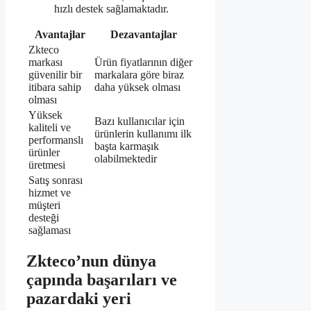
hızlı destek sağlamaktadır.
Avantajlar
Dezavantajlar
Zkteco
markası
Ürün fiyatlarının diğer
güvenilir bir
markalara göre biraz
itibara sahip
daha yüksek olması
olması
Yüksek
Bazı kullanıcılar için
kaliteli ve
ürünlerin kullanımı ilk
performanslı
başta karmaşık
ürünler
olabilmektedir
üretmesi
Satış sonrası
hizmet ve
müşteri
desteği
sağlaması
Zkteco’nun dünya
çapında başarıları ve
pazardaki yeri