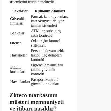
sistemlerini tercih etmektedir.
Sektörler
Kullanım Alanları
Parmak izi okuyucuları,
Güvenlik
kart okuyucuları, yüz
firmaları
tanıma sistemleri
ATM’ler, şube giriş
Bankalar
çıkış kontrolü
Oda erişim kontrol
Oteller
sistemleri
Personel devamsızlık
Hastaneler
takibi, ilaç dolapları
kontrolü
Öğrenci devamsızlık
Eğitim
takibi, güvenlik
kurumları
kontrolü
Pasaport kontrolü,
Havaalanları
güvenlik noktaları
Zkteco markasının
müşteri memnuniyeti
ve itibarı nasıldır?