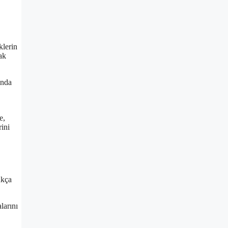
klerin
ak
ında
e,
rini
ukça
larını