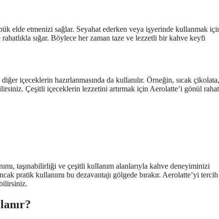
öpük elde etmenizi sağlar. Seyahat ederken veya işyerinde kullanmak içi
ahatlıkla sığar. Böylece her zaman taze ve lezzetli bir kahve keyfi
diğer içeceklerin hazırlanmasında da kullanılır. Örneğin, sıcak çikolata
rsiniz. Çeşitli içeceklerin lezzetini artırmak için Aerolatte’i gönül rahat
ımı, taşınabilirliği ve çeşitli kullanım alanlarıyla kahve deneyiminizi
 ancak pratik kullanımı bu dezavantajı gölgede bırakır. Aerolatte’yi tercih
lirsiniz.
rlanır?