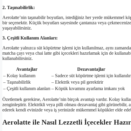
2. Taşınabilirlik:
Aerolatte’nin taşınabilir boyutları, istediğiniz her yerde mükemmel k
bir seçenektir. Küçük boyutları sayesinde çantanıza veya çekmecenize r
yaşayabilirsiniz.
3. Çeşitli Kullanım Alanları:
Aerolatte yalnızca süt köpürtme işlemi için kullanılmaz, aynı zamanda 
matcha çayı veya chai latte gibi içecekleri hazırlamak için de kullanabili
kullanabilirsiniz.
Avantajlar
Dezavantajlar
– Kolay kullanım
– Sadece süt köpürtme işlemi için kullanılır
– Taşınabilirlik
– Elektrik veya pil gerektirir
– Çeşitli kullanım alanları
– Köpük kıvamını ayarlama imkanı yok
Özetlemek gerekirse, Aerolatte’nin birçok avantajı vardır. Kolay kullan
zenginleştirir. Elektrikli veya pilli olması dezavantaj gibi görünebilir,
ederek kendi evinizde veya iş yerinizde mükemmel köpükler elde edebi
Aerolatte ile Nasıl Lezzetli İçecekler Hazı