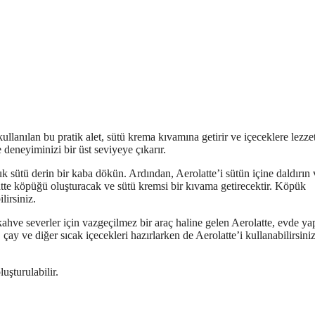
ullanılan bu pratik alet, sütü krema kıvamına getirir ve içeceklere lezzet
eneyiminizi bir üst seviyeye çıkarır.
uk sütü derin bir kaba dökün. Ardından, Aerolatte’i sütün içine daldırın 
latte köpüğü oluşturacak ve sütü kremsi bir kıvama getirecektir. Köpük
lirsiniz.
kahve severler için vazgeçilmez bir araç haline gelen Aerolatte, evde ya
çay ve diğer sıcak içecekleri hazırlarken de Aerolatte’i kullanabilirsiniz
uşturulabilir.