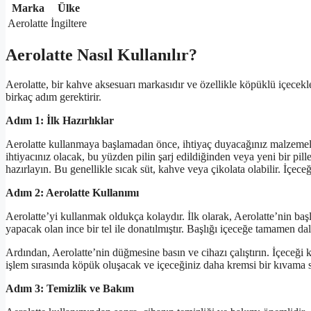
Marka
Ülke
Aerolatte
İngiltere
Aerolatte Nasıl Kullanılır?
Aerolatte, bir kahve aksesuarı markasıdır ve özellikle köpüklü içecekle
birkaç adım gerektirir.
Adım 1: İlk Hazırlıklar
Aerolatte kullanmaya başlamadan önce, ihtiyaç duyacağınız malzemeleri
ihtiyacınız olacak, bu yüzden pilin şarj edildiğinden veya yeni bir pil
hazırlayın. Bu genellikle sıcak süt, kahve veya çikolata olabilir. İçec
Adım 2: Aerolatte Kullanımı
Aerolatte’yi kullanmak oldukça kolaydır. İlk olarak, Aerolatte’nin başlı
yapacak olan ince bir tel ile donatılmıştır. Başlığı içeceğe tamamen dal
Ardından, Aerolatte’nin düğmesine basın ve cihazı çalıştırın. İçeceği k
işlem sırasında köpük oluşacak ve içeceğiniz daha kremsi bir kıvama s
Adım 3: Temizlik ve Bakım