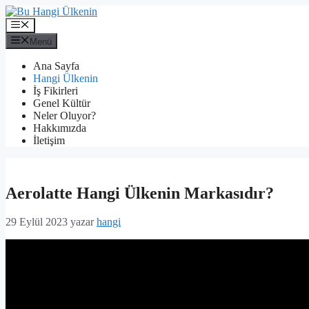
İçeriğe
atla
Menü
Menü
Ana Sayfa
Hangi Ülkenin
İş Fikirleri
Genel Kültür
Neler Oluyor?
Hakkımızda
İletişim
Aerolatte Hangi Ülkenin Markasıdır?
29 Eylül 2023
yazar
hangi