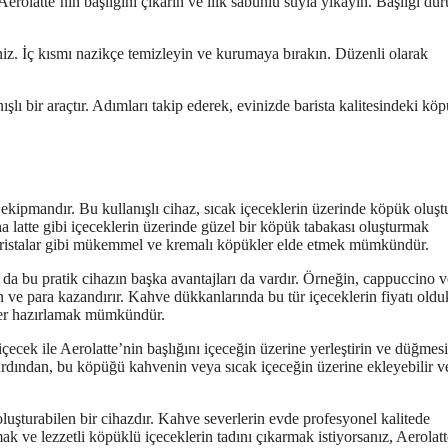
erolatte’nin başlığını çıkarın ve ılık sabunlu suyla yıkayın. Başlığı dur
iniz. İç kısmı nazikçe temizleyin ve kurumaya bırakın. Düzenli olarak
ışlı bir araçtır. Adımları takip ederek, evinizde barista kalitesindeki kö
 ekipmandır. Bu kullanışlı cihaz, sıcak içeceklerin üzerinde köpük oluş
ha latte gibi içeceklerin üzerinde güzel bir köpük tabakası oluşturmak
l baristalar gibi mükemmel ve kremalı köpükler elde etmek mümkündür.
 da bu pratik cihazın başka avantajları da vardır. Örneğin, cappuccino 
an ve para kazandırır. Kahve dükkanlarında bu tür içeceklerin fiyatı old
ekler hazırlamak mümkündür.
içecek ile Aerolatte’nin başlığını içeceğin üzerine yerleştirin ve düğmes
 Ardından, bu köpüğü kahvenin veya sıcak içeceğin üzerine ekleyebilir v
 oluşturabilen bir cihazdır. Kahve severlerin evde profesyonel kalitede
mak ve lezzetli köpüklü içeceklerin tadını çıkarmak istiyorsanız, Aerolatt