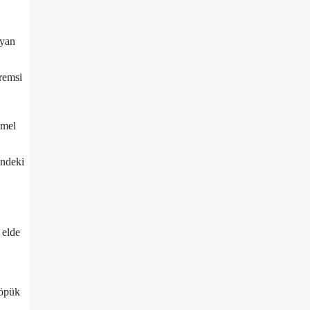
ayan
kremsi
mmel
indeki
 elde
köpük