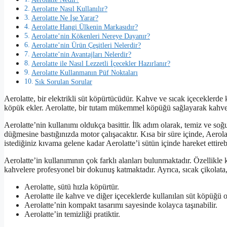
Aerolatte Nasıl Kullanılır?
Aerolatte Ne İşe Yarar?
Aerolatte Hangi Ülkenin Markasıdır?
Aerolatte’nin Kökenleri Nereye Dayanır?
Aerolatte’nin Ürün Çeşitleri Nelerdir?
Aerolatte’nin Avantajları Nelerdir?
Aerolatte ile Nasıl Lezzetli İçecekler Hazırlanır?
Aerolatte Kullanmanın Püf Noktaları
Sık Sorulan Sorular
Aerolatte, bir elektrikli süt köpürtücüdür. Kahve ve sıcak içeceklerde k
köpük ekler. Aerolatte, bir tutam mükemmel köpüğü sağlayarak kahve d
Aerolatte’nin kullanımı oldukça basittir. İlk adım olarak, temiz ve soğ
düğmesine bastığınızda motor çalışacaktır. Kısa bir süre içinde, Aero
istediğiniz kıvama gelene kadar Aerolatte’i sütün içinde hareket ettirebi
Aerolatte’in kullanımının çok farklı alanları bulunmaktadır. Özellikle 
kahvelere profesyonel bir dokunuş katmaktadır. Ayrıca, sıcak çikolata, 
Aerolatte, sütü hızla köpürtür.
Aerolatte ile kahve ve diğer içeceklerde kullanılan süt köpüğü ol
Aerolatte’nin kompakt tasarımı sayesinde kolayca taşınabilir.
Aerolatte’in temizliği pratiktir.