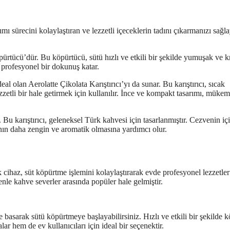
ı sürecini kolaylaştıran ve lezzetli içeceklerin tadını çıkarmanızı sağl
pürtücü’dür. Bu köpürtücü, sütü hızlı ve etkili bir şekilde yumuşak ve 
 profesyonel bir dokunuş katar.
al olan Aerolatte Çikolata Karıştırıcı’yı da sunar. Bu karıştırıcı, sıcak
ezzetli bir hale getirmek için kullanılır. İnce ve kompakt tasarımı, müke
. Bu karıştırıcı, geleneksel Türk kahvesi için tasarlanmıştır. Cezvenin iç
nın daha zengin ve aromatik olmasına yardımcı olur.
 cihaz, süt köpürtme işlemini kolaylaştırarak evde profesyonel lezzetler
enle kahve severler arasında popüler hale gelmiştir.
 basarak sütü köpürtmeye başlayabilirsiniz. Hızlı ve etkili bir şekilde 
ar hem de ev kullanıcıları için ideal bir seçenektir.