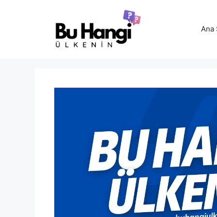
İçeriğe
atla
Ana 