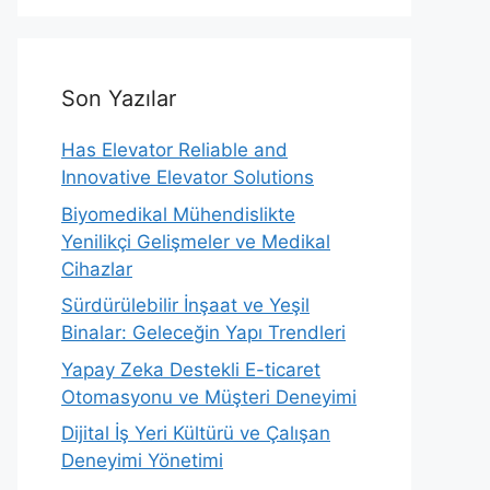
Son Yazılar
Has Elevator Reliable and
Innovative Elevator Solutions
Biyomedikal Mühendislikte
Yenilikçi Gelişmeler ve Medikal
Cihazlar
Sürdürülebilir İnşaat ve Yeşil
Binalar: Geleceğin Yapı Trendleri
Yapay Zeka Destekli E-ticaret
Otomasyonu ve Müşteri Deneyimi
Dijital İş Yeri Kültürü ve Çalışan
Deneyimi Yönetimi