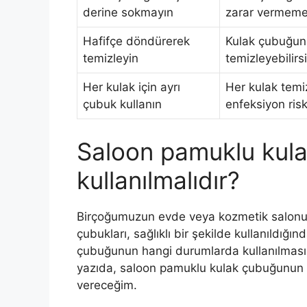
derine sokmayın
zarar vermeme
Hafifçe döndürerek
Kulak çubuğunu
temizleyin
temizleyebilirs
Her kulak için ayrı
Her kulak temiz
çubuk kullanın
enfeksiyon riski
Saloon pamuklu kul
kullanılmalıdır?
Birçoğumuzun evde veya kozmetik salonund
çubukları, sağlıklı bir şekilde kullanıldığ
çubuğunun hangi durumlarda kullanılması ger
yazıda, saloon pamuklu kulak çubuğunun n
vereceğim.