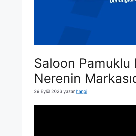
Saloon Pamuklu 
Nerenin Markasıd
29 Eylül 2023
yazar
hangi