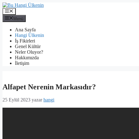
İçeriğe
atla
Menü
Menü
Ana Sayfa
Hangi Ülkenin
İş Fikirleri
Genel Kültür
Neler Oluyor?
Hakkımızda
İletişim
Alfapet Nerenin Markasıdır?
25 Eylül 2023
yazar
hangi