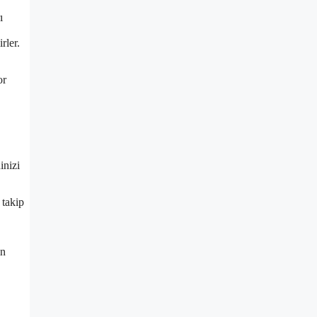
ı
rler.
or
inizi
 takip
in