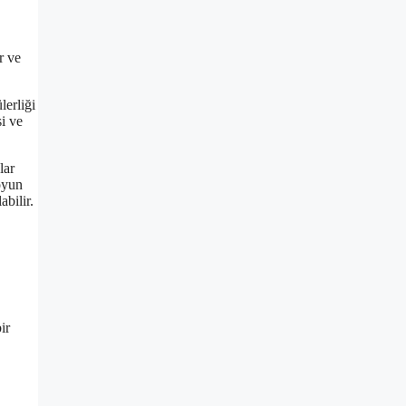
r ve
lerliği
i ve
lar
oyun
abilir.
ir