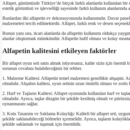
Alfapet, günümüzde Türkiye’de birçok farklı alanlarda kullanılan bir m
estetik görüntüsü ve işlevselliği sayesinde farklı kullanım alanlarında 
Bunlardan ilki alfapetin ev dekorasyonunda kullanımıdır. Duvar panelle
malzemeleri tercih edilmektedir. Alfapet, farklı renk ve desen seçenekl
Bunun yanı sıra, ticari alanlarda da alfapetin kullanımı oldukça yaygınd
alanlar oluşturmak mümkündür. Alfapetin hafif olması ve kolay montaj e
Alfapetin kalitesini etkileyen faktörler
Bir alfapet oyun seti satın almak istiyorsanız, kalite sizin için önemli bi
sorunun cevabını bulabileceğiniz bir rehber.
1. Malzeme Kalitesi: Alfapetin temel malzemesi genellikle ahşaptır. Anc
olmalıdır. Ahşabın kalitesi, oyun setinin uzun ömürlü olması ve zorlu
2. Harf ve Taşların Kalitesi: Alfapet oyununda kullanılan harf ve taşlar
olmalıdır. Ayrıca, taşlar düzgün bir şekilde kesilmiş olmalı ve pürüzsü
oynanmasını sağlar.
3. Kutu Tasarımı ve Saklama Kolaylığı: Kaliteli bir alfapet seti, uygun 
şekilde saklanabileceği bölmeler içermelidir. Ayrıca, taşların kolaylıkla 
şekilde saklamak ve taşımak için önemlidir.