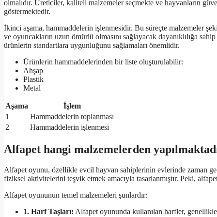
olmalıdır. Üreticiler, kaliteli malzemeler seçmekte ve hayvanların gü
göstermektedir.
İkinci aşama, hammaddelerin işlenmesidir. Bu süreçte malzemeler şekille
ve oyuncakların uzun ömürlü olmasını sağlayacak dayanıklılığa sahip ol
ürünlerin standartlara uygunluğunu sağlamaları önemlidir.
Ürünlerin hammaddelerinden bir liste oluşturulabilir:
Ahşap
Plastik
Metal
Aşama
İşlem
1
Hammaddelerin toplanması
2
Hammaddelerin işlenmesi
Alfapet hangi malzemelerden yapılmaktad
Alfapet oyunu, özellikle evcil hayvan sahiplerinin evlerinde zaman geç
fiziksel aktivitelerini teşvik etmek amacıyla tasarlanmıştır. Peki, al
Alfapet oyununun temel malzemeleri şunlardır:
1. Harf Taşları:
Alfapet oyununda kullanılan harfler, genellikle