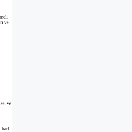
nmeli
rı ve
nsel ve
 harf