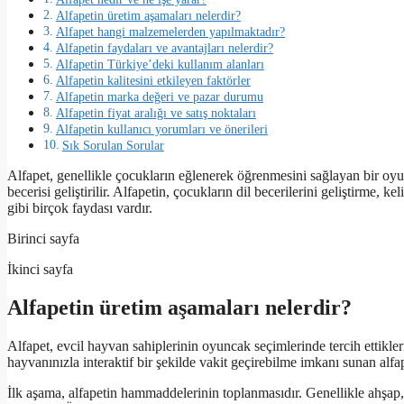
Alfapetin üretim aşamaları nelerdir?
Alfapet hangi malzemelerden yapılmaktadır?
Alfapetin faydaları ve avantajları nelerdir?
Alfapetin Türkiye’deki kullanım alanları
Alfapetin kalitesini etkileyen faktörler
Alfapetin marka değeri ve pazar durumu
Alfapetin fiyat aralığı ve satış noktaları
Alfapetin kullanıcı yorumları ve önerileri
Sık Sorulan Sorular
Alfapet, genellikle çocukların eğlenerek öğrenmesini sağlayan bir oyu
becerisi geliştirilir. Alfapetin, çocukların dil becerilerini geliştirm
gibi birçok faydası vardır.
Birinci sayfa
İkinci sayfa
Alfapetin üretim aşamaları nelerdir?
Alfapet, evcil hayvan sahiplerinin oyuncak seçimlerinde tercih ettikleri
hayvanınızla interaktif bir şekilde vakit geçirebilme imkanı sunan alf
İlk aşama, alfapetin hammaddelerinin toplanmasıdır. Genellikle ahşap,