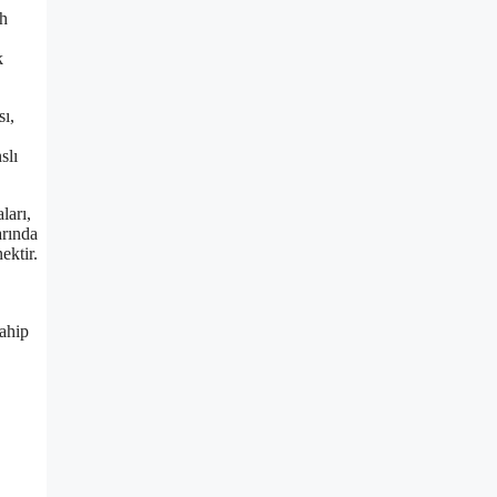
ih
k
sı,
slı
ları,
arında
ektir.
sahip