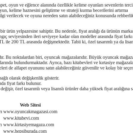
fapet, oyun ve eğlence alanında özellikle kelime oyunları sevenlerin terc
un, kelime haznesini geliştirme ve strateji kurma becerilerini artırma
ilgi verilecek ve oyuna nereden satın alabileceğiniz konusunda rehberli
bir ürün yelpazesine sahiptir. Bu nedenle, fiyat aralığı da ürünün marka
ngıç seviyesinden ileri seviyeye kadar olan modeller arasında fiyat farkı
 ile 200 TL arasında değişmektedir. Tabii ki, özel tasarımlı ya da lisan
adır. Bu noktalardan biri, oyuncak mağazalarıdır. Büyük oyuncak mağaza
oklarında bulundurmaktadır. Ayrıca, bazı kitabevleri ve kırtasiye mağazal
eri de alfapet oyununu satın alabileceğiniz güvenilir ve kolay bir seçen
bağlı olarak değişkenlik gösterir.
da fiyat farkı bulunur.
eğişir, özel tasarımlı veya lisanslı ürünler daha yüksek fiyat aralığına 
Web Sitesi
rı
www.oyuncakmagazasi.com
www.kitabevi.com
ı
www.kirtasiyemagaza.com
www.hepsiburada.com