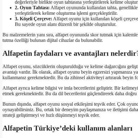
değerleriyle birlikte oyun tahtasına yerleştirilerek kelime oluştur
2. Oyun Tahtası:
Alfapet oyununda kullanılan tahta, genellikle k
yerleştirilerek kelime oluşturma işlemi gerçekleştirilir.
3. Köşeli Çerçeve:
Alfapet oyunu için kullanılan köşeli çerçeve,
Bu sayede oyun alanı düzenli bir şekilde oluşturulur.
Bu malzemelerin yanı sıra, alfapet oyununda skor tutmak için kalemler 
tutma özelliği bulunan dijital cihazlar da bulunabilir.
Alfapetin faydaları ve avantajları nelerdir
Alfapet oyunu, sözcüklerin oluşturulduğu ve kelime dağarcığını geliş
avantajı vardır. İlk olarak, alfapet oyunu beyin egzersizi yapmanıza 
kullanmanız gerekmektedir. Bu da zihinsel aktiviteyi artırarak beyin fon
Alfapet ayrıca kelime bilgisi ve imla becerilerini geliştirir. Bir kelim
etmek gerekmektedir. Bu da dil becerilerini güçlendirerek daha doğru v
Bunun dışında, alfapet oyunu sosyal etkileşimi teşvik eder. Çok oyuncu
oynayabilirsiniz. Bu, ortak bir deneyim paylaşmanıza ve iletişimi dah
strateji geliştirmeyi ve hızlı düşünmeyi teşvik eder.
Alfapetin Türkiye’deki kullanım alanları