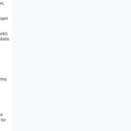
et,
fapet
arklı
dadır.
u
lmış
ir
 bir