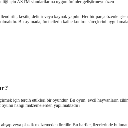
venliği için ASTM standartlarına uygun ürünler geliştirmeye özen
ndirilir, kesilir, delinir veya kaynak yapılır. Her bir parça özenle işle
malıdır. Bu aşamada, üreticilerin kalite kontrol süreçlerini uygulamala
ır?
irmek için tercih ettikleri bir oyundur. Bu oyun, evcil hayvanların zihi
fapet oyunu hangi malzemelerden yapılmaktadır?
 ahşap veya plastik malzemeden üretilir. Bu harfler, üzerlerinde bulunan