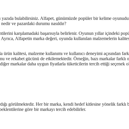
 yazıda bulabilirsiniz. Alfapet, günümüzde popüler bir kelime oyunudu
ri nedir ve pazardaki durumu nasıldır?
tilerini karşılamadaki başarısıyla belirlenir. Oyunun yıllar içindeki popü
. Ayrıca, Alfapetin marka değeri, oyunda kullanılan malzemelerin kalites
da ürün kalitesi, malzeme kullanımı ve kullanıcı deneyimi açısından fark
munu ve rekabet gücünü de etkilemektedir. Örneğin, bazı markalar farklı 
iğer markalar daha uygun fiyatlarla tüketicilerin tercih ettiği seçenek ol
rdığı görülmektedir. Her bir marka, kendi hedef kitlesine yönelik farklı b
eklentilerine göre bir markayı tercih edebilirler.