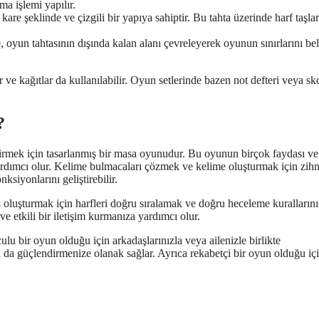
ma işlemi yapılır.
are şeklinde ve çizgili bir yapıya sahiptir. Bu tahta üzerinde harf taşlar
 oyun tahtasının dışında kalan alanı çevreleyerek oyunun sınırlarını beli
ve kağıtlar da kullanılabilir. Oyun setlerinde bazen not defteri veya sk
?
tirmek için tasarlanmış bir masa oyunudur. Bu oyunun birçok faydası ve
yardımcı olur. Kelime bulmacaları çözmek ve kelime oluşturmak için zihn
ksiyonlarını geliştirebilir.
eyi oluşturmak için harfleri doğru sıralamak ve doğru heceleme kurallarını
e etkili bir iletişim kurmanıza yardımcı olur.
lu bir oyun olduğu için arkadaşlarınızla veya ailenizle birlikte
a da güçlendirmenize olanak sağlar. Ayrıca rekabetçi bir oyun olduğu iç