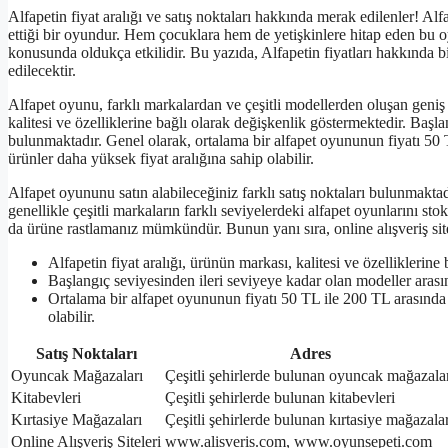
Alfapetin fiyat aralığı ve satış noktaları hakkında merak edilenler! Al
ettiği bir oyundur. Hem çocuklara hem de yetişkinlere hitap eden bu oy
konusunda oldukça etkilidir. Bu yazıda, Alfapetin fiyatları hakkında b
edilecektir.
Alfapet oyunu, farklı markalardan ve çeşitli modellerden oluşan geniş 
kalitesi ve özelliklerine bağlı olarak değişkenlik göstermektedir. Başla
bulunmaktadır. Genel olarak, ortalama bir alfapet oyununun fiyatı 50 TL
ürünler daha yüksek fiyat aralığına sahip olabilir.
Alfapet oyununu satın alabileceğiniz farklı satış noktaları bulunmakt
genellikle çeşitli markaların farklı seviyelerdeki alfapet oyunlarını st
da ürüne rastlamanız mümkündür. Bunun yanı sıra, online alışveriş sitel
Alfapetin fiyat aralığı, ürünün markası, kalitesi ve özelliklerine 
Başlangıç seviyesinden ileri seviyeye kadar olan modeller arasın
Ortalama bir alfapet oyununun fiyatı 50 TL ile 200 TL arasında d
olabilir.
Satış Noktaları
Adres
Oyuncak Mağazaları
Çeşitli şehirlerde bulunan oyuncak mağazala
Kitabevleri
Çeşitli şehirlerde bulunan kitabevleri
Kırtasiye Mağazaları
Çeşitli şehirlerde bulunan kırtasiye mağazalar
Online Alışveriş Siteleri
www.alisveris.com, www.oyunsepeti.com