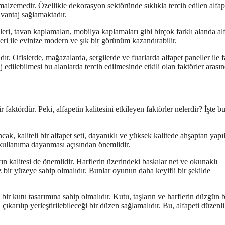
alzemedir. Özellikle dekorasyon sektöründe sıklıkla tercih edilen alfap
avantaj sağlamaktadır.
ri, tavan kaplamaları, mobilya kaplamaları gibi birçok farklı alanda al
eri ile evinize modern ve şık bir görünüm kazandırabilir.
ır. Ofislerde, mağazalarda, sergilerde ve fuarlarda alfapet paneller ile f
dilebilmesi bu alanlarda tercih edilmesinde etkili olan faktörler arasın
r faktördür. Peki, alfapetin kalitesini etkileyen faktörler nelerdir? İşte b
ak, kaliteli bir alfapet seti, dayanıklı ve yüksek kalitede ahşaptan yapı
 kullanıma dayanması açısından önemlidir.
ın kalitesi de önemlidir. Harflerin üzerindeki baskılar net ve okunaklı
z bir yüzeye sahip olmalıdır. Bunlar oyunun daha keyifli bir şekilde
bir kutu tasarımına sahip olmalıdır. Kutu, taşların ve harflerin düzgün b
çıkarılıp yerleştirilebileceği bir düzen sağlamalıdır. Bu, alfapeti düzenli