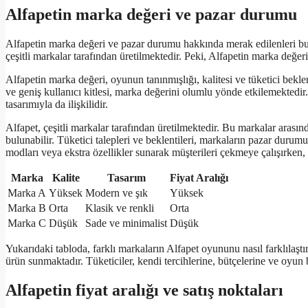
Alfapetin marka değeri ve pazar durumu
Alfapetin marka değeri ve pazar durumu hakkında merak edilenleri bu
çeşitli markalar tarafından üretilmektedir. Peki, Alfapetin marka değe
Alfapetin marka değeri, oyunun tanınmışlığı, kalitesi ve tüketici beklen
ve geniş kullanıcı kitlesi, marka değerini olumlu yönde etkilemektedir
tasarımıyla da ilişkilidir.
Alfapet, çeşitli markalar tarafından üretilmektedir. Bu markalar arasın
bulunabilir. Tüketici talepleri ve beklentileri, markaların pazar duru
modları veya ekstra özellikler sunarak müşterileri çekmeye çalışırken, d
Marka
Kalite
Tasarım
Fiyat Aralığı
Marka A
Yüksek
Modern ve şık
Yüksek
Marka B
Orta
Klasik ve renkli
Orta
Marka C
Düşük
Sade ve minimalist
Düşük
Yukarıdaki tabloda, farklı markaların Alfapet oyununu nasıl farklılaştı
ürün sunmaktadır. Tüketiciler, kendi tercihlerine, bütçelerine ve oyun b
Alfapetin fiyat aralığı ve satış noktaları