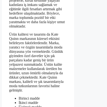
projelerle, kırsal kesimde yaşayan
kadınlara iş imkanı sağlamak ve
eğitimle ilgili fırsatları artırmak gibi
hedeflere ulaşılmaktadır. Böylece,
marka toplumda pozitif bir etki
yaratmakta ve daha fazla kişiye umut
olmaktadır.
Ürün kalitesi ve tasarımı da Kate
Quinn markasının küresel etkisini
belirleyen faktörlerdendir. Marka,
yaratıcı ve özgün tasarımlarla moda
dünyasına yön vermektedir. Günlük
giyimden özel davetler için şık
parçalara kadar geniş bir ürün
yelpazesi sunmaktadır. Üstün kalite
malzemeler kullanılarak üretilen bu
ürünler, uzun ömürlü olmalarıyla da
dikkat çekmektedir. Kate Quinn
markası, kaliteli ve şık tasarımlarıyla
moda tutkunlarının favorisi haline
gelmiştir.
Birinci madde
İkinci madde
Üçüncü madde