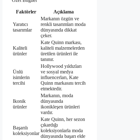
Özet Bilgiler
Faktörler
Açıklama
Markanın özgün ve
Yaratıcı
renkli tasarımları moda
tasarımlar
dünyasında dikkat
çeker.
Kate Quinn markası,
Kaliteli
kaliteli malzemelerden
ürünler
üretilen ürünleri ile
tanınır.
Hollywood yıldızları
Ünlü
ve sosyal medya
isimlerin
influencerları, Kate
tercihi
Quinn markasını tercih
etmektedir.
Markanın, moda
Ikonik
dünyasında
ürünler
ikonikleşen ürünleri
vardır.
Kate Quinn, her sezon
çıkardığı
Başarılı
koleksiyonlarla moda
koleksiyonlar
dünyasında başarı elde