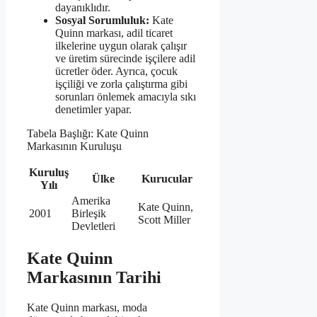
dayanıklıdır.
Sosyal Sorumluluk:
Kate
Quinn markası, adil ticaret
ilkelerine uygun olarak çalışır
ve üretim sürecinde işçilere adil
ücretler öder. Ayrıca, çocuk
işçiliği ve zorla çalıştırma gibi
sorunları önlemek amacıyla sıkı
denetimler yapar.
Tabela Başlığı: Kate Quinn
Markasının Kuruluşu
Kuruluş
Ülke
Kurucular
Yılı
Amerika
Kate Quinn,
2001
Birleşik
Scott Miller
Devletleri
Kate Quinn
Markasının Tarihi
Kate Quinn markası, moda