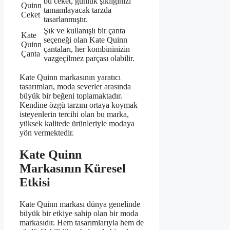
bu ceket, günlük şıklığınızı
Quinn
tamamlayacak tarzda
Ceket
tasarlanmıştır.
Şık ve kullanışlı bir çanta
Kate
seçeneği olan Kate Quinn
Quinn
çantaları, her kombininizin
Çanta
vazgeçilmez parçası olabilir.
Kate Quinn markasının yaratıcı
tasarımları, moda severler arasında
büyük bir beğeni toplamaktadır.
Kendine özgü tarzını ortaya koymak
isteyenlerin tercihi olan bu marka,
yüksek kalitede ürünleriyle modaya
yön vermektedir.
Kate Quinn
Markasının Küresel
Etkisi
Kate Quinn markası dünya genelinde
büyük bir etkiye sahip olan bir moda
markasıdır. Hem tasarımlarıyla hem de