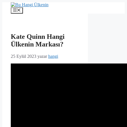
İçeriğe
atla
Menü
Kate Quinn Hangi
Ülkenin Markası?
25 Eylül 2023
yazar
hangi