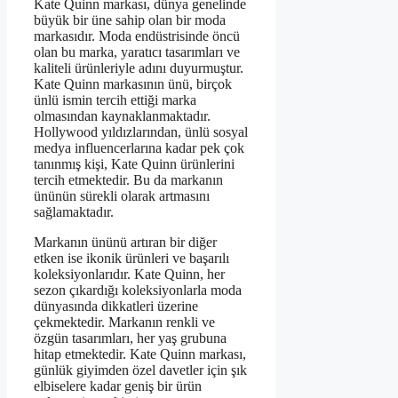
Kate Quinn markası, dünya genelinde
büyük bir üne sahip olan bir moda
markasıdır. Moda endüstrisinde öncü
olan bu marka, yaratıcı tasarımları ve
kaliteli ürünleriyle adını duyurmuştur.
Kate Quinn markasının ünü, birçok
ünlü ismin tercih ettiği marka
olmasından kaynaklanmaktadır.
Hollywood yıldızlarından, ünlü sosyal
medya influencerlarına kadar pek çok
tanınmış kişi, Kate Quinn ürünlerini
tercih etmektedir. Bu da markanın
ününün sürekli olarak artmasını
sağlamaktadır.
Markanın ününü artıran bir diğer
etken ise ikonik ürünleri ve başarılı
koleksiyonlarıdır. Kate Quinn, her
sezon çıkardığı koleksiyonlarla moda
dünyasında dikkatleri üzerine
çekmektedir. Markanın renkli ve
özgün tasarımları, her yaş grubuna
hitap etmektedir. Kate Quinn markası,
günlük giyimden özel davetler için şık
elbiselere kadar geniş bir ürün