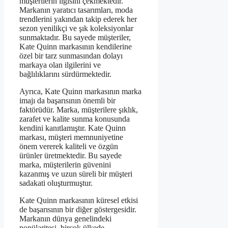
müşterilerin ilgisini çekmektedir.
Markanın yaratıcı tasarımları, moda
trendlerini yakından takip ederek her
sezon yenilikçi ve şık koleksiyonlar
sunmaktadır. Bu sayede müşteriler,
Kate Quinn markasının kendilerine
özel bir tarz sunmasından dolayı
markaya olan ilgilerini ve
bağlılıklarını sürdürmektedir.
Ayrıca, Kate Quinn markasının marka
imajı da başarısının önemli bir
faktörüdür. Marka, müşterilere şıklık,
zarafet ve kalite sunma konusunda
kendini kanıtlamıştır. Kate Quinn
markası, müşteri memnuniyetine
önem vererek kaliteli ve özgün
ürünler üretmektedir. Bu sayede
marka, müşterilerin güvenini
kazanmış ve uzun süreli bir müşteri
sadakati oluşturmuştur.
Kate Quinn markasının küresel etkisi
de başarısının bir diğer göstergesidir.
Markanın dünya genelindeki
popülaritesi, birçok ülkede