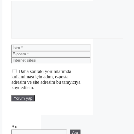
Yorum
İsim
E-
posta
İnternet
sitesi
Daha sonraki yorumlarımda
kullanılması için adım, e-posta
adresim ve site adresim bu tarayıcıya
kaydedilsin.
Ara
Ara