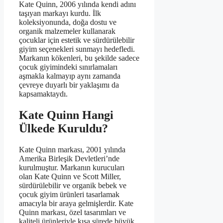
Kate Quinn, 2006 yılında kendi adını
taşıyan markayı kurdu. İlk
koleksiyonunda, doğa dostu ve
organik malzemeler kullanarak
çocuklar için estetik ve sürdürülebilir
giyim seçenekleri sunmayı hedefledi.
Markanın kökenleri, bu şekilde sadece
çocuk giyimindeki sınırlamaları
aşmakla kalmayıp aynı zamanda
çevreye duyarlı bir yaklaşımı da
kapsamaktaydı.
Kate Quinn Hangi
Ülkede Kuruldu?
Kate Quinn markası, 2001 yılında
Amerika Birleşik Devletleri’nde
kurulmuştur. Markanın kurucuları
olan Kate Quinn ve Scott Miller,
sürdürülebilir ve organik bebek ve
çocuk giyim ürünleri tasarlamak
amacıyla bir araya gelmişlerdir. Kate
Quinn markası, özel tasarımları ve
kaliteli ürünleriyle kısa sürede büyük