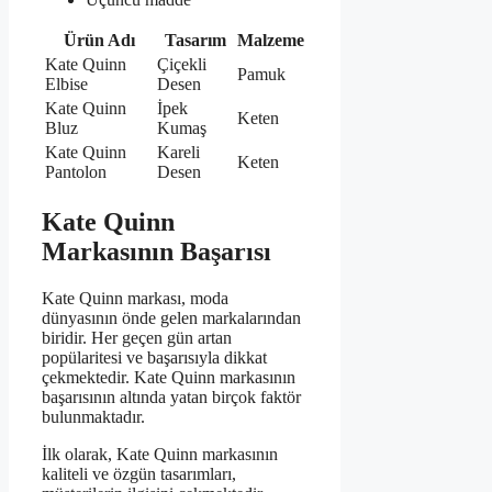
Ürün Adı
Tasarım
Malzeme
Kate Quinn
Çiçekli
Pamuk
Elbise
Desen
Kate Quinn
İpek
Keten
Bluz
Kumaş
Kate Quinn
Kareli
Keten
Pantolon
Desen
Kate Quinn
Markasının Başarısı
Kate Quinn markası, moda
dünyasının önde gelen markalarından
biridir. Her geçen gün artan
popülaritesi ve başarısıyla dikkat
çekmektedir. Kate Quinn markasının
başarısının altında yatan birçok faktör
bulunmaktadır.
İlk olarak, Kate Quinn markasının
kaliteli ve özgün tasarımları,