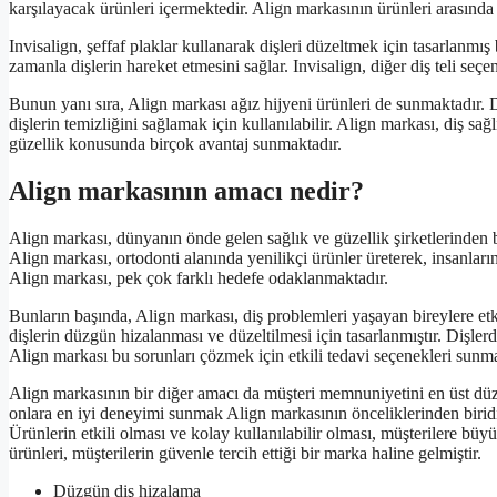
karşılayacak ürünleri içermektedir. Align markasının ürünleri arasında 
Invisalign, şeffaf plaklar kullanarak dişleri düzeltmek için tasarlanmış 
zamanla dişlerin hareket etmesini sağlar. Invisalign, diğer diş teli seçe
Bunun yanı sıra, Align markası ağız hijyeni ürünleri de sunmaktadır. Diş
dişlerin temizliğini sağlamak için kullanılabilir. Align markası, diş s
güzellik konusunda birçok avantaj sunmaktadır.
Align markasının amacı nedir?
Align markası, dünyanın önde gelen sağlık ve güzellik şirketlerinden b
Align markası, ortodonti alanında yenilikçi ürünler üreterek, insanlar
Align markası, pek çok farklı hedefe odaklanmaktadır.
Bunların başında, Align markası, diş problemleri yaşayan bireylere etk
dişlerin düzgün hizalanması ve düzeltilmesi için tasarlanmıştır. Dişler
Align markası bu sorunları çözmek için etkili tedavi seçenekleri sunma
Align markasının bir diğer amacı da müşteri memnuniyetini en üst düze
onlara en iyi deneyimi sunmak Align markasının önceliklerinden biridir
Ürünlerin etkili olması ve kolay kullanılabilir olması, müşterilere bü
ürünleri, müşterilerin güvenle tercih ettiği bir marka haline gelmiştir.
Düzgün diş hizalama