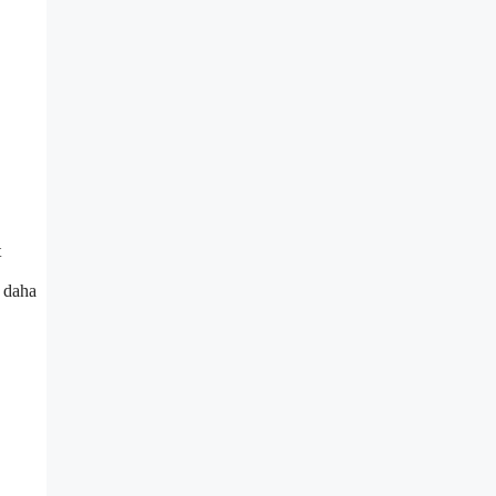
t
a daha