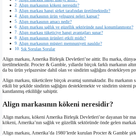
Align markasının kökeni neresidir?
Align markası hangi şirket tarafından üretilmektedir?
Align markasının ürün yelpazesi neleri kapsar?
Align markasının amacı nedir?
Align markası sağlık ve güzellik sektöründe nasıl konumlanmıştır?
Align markası tüketiciye hangi avantajları sunar?
Align markasının ürünleri etkili midir?
Align markasının müşteri memnuniyeti nasıldır?
Sık Sorulan Sorular
Align markası, Amerika Birleşik Devletleri’ne aittir. Bu marka, dünyac
üretilmektedir. Procter & Gamble, yıllardır birçok farklı markanın altı
da bu ürün yelpazesine dahil olan ve sindirim sağlığını destekleyen pr
Align markası, tüketicilere birçok avantaj sunmaktadır. Bu markanın s
etkili bir şekilde sindirim sağlığını desteklemekte ve sindirim sistem
kanıtlanmış etkililiğe sahiptir.
Align markasının kökeni neresidir?
Align markası, kökeni Amerika Birleşik Devletleri’ne dayanan bir mar
kökeni, Amerika’nın sağlık ve güzellik sektöründe önde gelen markala
Align markası, Amerika’da 1980’lerde kurulan Procter & Gamble şirke