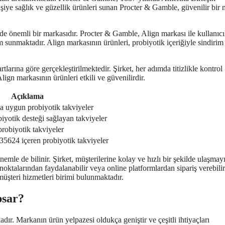
kişiye sağlık ve güzellik ürünleri sunan Procter & Gamble, güvenilir bir
e önemli bir markasıdır. Procter & Gamble, Align markası ile kullanıcı
 sunmaktadır. Align markasının ürünleri, probiyotik içeriğiyle sindirim
larına göre gerçekleştirilmektedir. Şirket, her adımda titizlikle kontrol
gn markasının ürünleri etkili ve güvenilirdir.
Açıklama
 uygun probiyotik takviyeler
yotik desteği sağlayan takviyeler
probiyotik takviyeler
35624 içeren probiyotik takviyeler
le de bilinir. Şirket, müşterilerine kolay ve hızlı bir şekilde ulaşmay
noktalarından faydalanabilir veya online platformlardan sipariş verebilir
müşteri hizmetleri birimi bulunmaktadır.
psar?
ır. Markanın ürün yelpazesi oldukça geniştir ve çeşitli ihtiyaçları