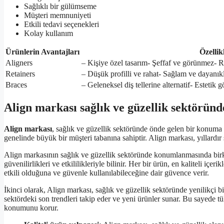
Sağlıklı bir gülümseme
Müşteri memnuniyeti
Etkili tedavi seçenekleri
Kolay kullanım
Ürünlerin Avantajları
Özellik
Aligners
– Kişiye özel tasarım- Şeffaf ve görünmez- 
Retainers
– Düşük profilli ve rahat- Sağlam ve dayanıkl
Braces
– Geleneksel diş tellerine alternatif- Estetik
Align markası sağlık ve güzellik sektörün
Align markası
, sağlık ve güzellik sektöründe önde gelen bir konuma s
genelinde büyük bir müşteri tabanına sahiptir. Align markası, yıllardır
Align markasının sağlık ve güzellik sektöründe konumlanmasında birka
güvenilirlikleri ve etkililikleriyle bilinir. Her bir ürün, en kaliteli içeri
etkili olduğuna ve güvenle kullanılabileceğine dair güvence verir.
İkinci olarak, Align markası, sağlık ve güzellik sektöründe yenilikçi b
sektördeki son trendleri takip eder ve yeni ürünler sunar. Bu sayede tü
konumunu korur.