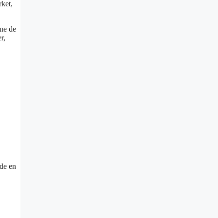
rket,
ine de
r,
nde en