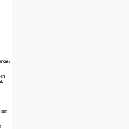
arkası
eri
ak
sının
k