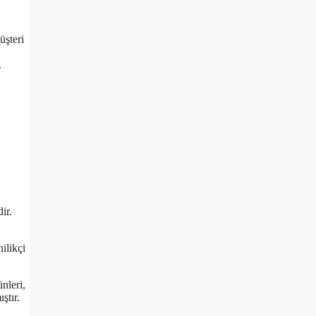
üşteri
.
ir.
ilikçi
nleri,
ştır.