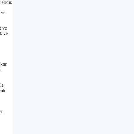
eridir.
 ve
k ve
ık ve
ktır.
a,
le
enle
r.