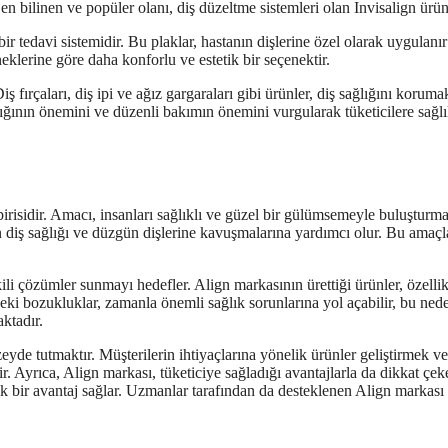
en bilinen ve popüler olanı, diş düzeltme sistemleri olan Invisalign ürünl
bir tedavi sistemidir. Bu plaklar, hastanın dişlerine özel olarak uygulanır
neklerine göre daha konforlu ve estetik bir seçenektir.
 fırçaları, diş ipi ve ağız gargaraları gibi ürünler, diş sağlığını koruma
ağlığının önemini ve düzenli bakımın önemini vurgularak tüketicilere sağl
irisidir. Amacı, insanları sağlıklı ve güzel bir gülümsemeyle buluşturma
ın diş sağlığı ve düzgün dişlerine kavuşmalarına yardımcı olur. Bu amaçl
ili çözümler sunmayı hedefler. Align markasının ürettiği ürünler, özellik
deki bozukluklar, zamanla önemli sağlık sorunlarına yol açabilir, bu ned
ktadır.
yde tutmaktır. Müşterilerin ihtiyaçlarına yönelik ürünler geliştirmek ve
. Ayrıca, Align markası, tüketiciye sağladığı avantajlarla da dikkat çeke
yük bir avantaj sağlar. Uzmanlar tarafından da desteklenen Align markası