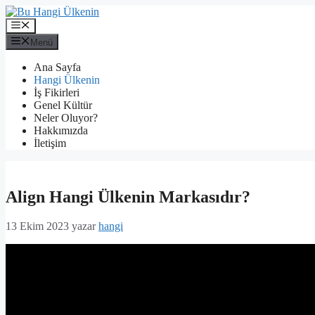
İçeriğe
atla
Menü
Menü
Ana Sayfa
Hangi Ülkenin
İş Fikirleri
Genel Kültür
Neler Oluyor?
Hakkımızda
İletişim
Align Hangi Ülkenin Markasıdır?
13 Ekim 2023
yazar
hangi