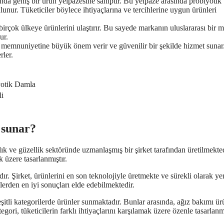
nda geniş bir ürün yelpazesine sahiptir. Bu yelpaze arasında probiyotik
nur. Tüketiciler böylece ihtiyaçlarına ve tercihlerine uygun ürünleri
rçok ülkeye ürünlerini ulaştırır. Bu sayede markanın uluslararası bir m
ur.
 memnuniyetine büyük önem verir ve güvenilir bir şekilde hizmet sunar
rler.
yotik Damla
li
 sunar?
ık ve güzellik sektöründe uzmanlaşmış bir şirket tarafından üretilmekted
 üzere tasarlanmıştır.
ır. Şirket, ürünlerini en son teknolojiyle üretmekte ve sürekli olarak yen
nlerden en iyi sonuçları elde edebilmektedir.
çeşitli kategorilerde ürünler sunmaktadır. Bunlar arasında, ağız bakımı ürü
ori, tüketicilerin farklı ihtiyaçlarını karşılamak üzere özenle tasarlanmı