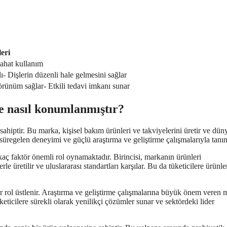
leri
Rahat kullanım
ı- Dişlerin düzenli hale gelmesini sağlar
 görünüm sağlar- Etkili tedavi imkanı sunar
de nasıl konumlanmıştır?
ahiptir. Bu marka, kişisel bakım ürünleri ve takviyelerini üretir ve dün
 süregelen deneyimi ve güçlü araştırma ve geliştirme çalışmalarıyla tanın
ç faktör önemli rol oynamaktadır. Birincisi, markanın ürünleri
klerle üretilir ve uluslararası standartları karşılar. Bu da tüketicilere ürünle
ir rol üstlenir. Araştırma ve geliştirme çalışmalarına büyük önem veren 
keticilere sürekli olarak yenilikçi çözümler sunar ve sektördeki lider