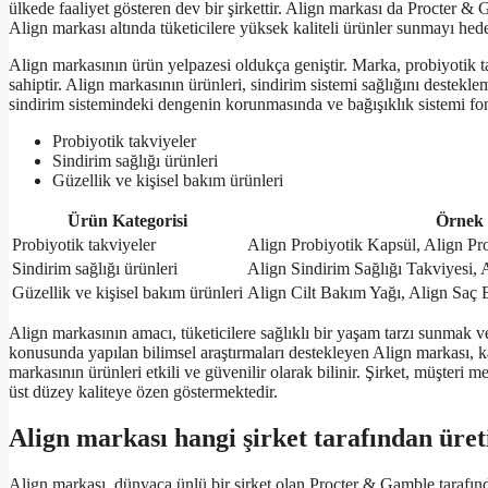
ülkede faaliyet gösteren dev bir şirkettir. Align markası da Procter & G
Align markası altında tüketicilere yüksek kaliteli ürünler sunmayı hed
Align markasının ürün yelpazesi oldukça geniştir. Marka, probiyotik tak
sahiptir. Align markasının ürünleri, sindirim sistemi sağlığını destekle
sindirim sistemindeki dengenin korunmasında ve bağışıklık sistemi fo
Probiyotik takviyeler
Sindirim sağlığı ürünleri
Güzellik ve kişisel bakım ürünleri
Ürün Kategorisi
Örnek 
Probiyotik takviyeler
Align Probiyotik Kapsül, Align Pr
Sindirim sağlığı ürünleri
Align Sindirim Sağlığı Takviyesi, 
Güzellik ve kişisel bakım ürünleri
Align Cilt Bakım Yağı, Align Saç
Align markasının amacı, tüketicilere sağlıklı bir yaşam tarzı sunmak ve
konusunda yapılan bilimsel araştırmaları destekleyen Align markası, k
markasının ürünleri etkili ve güvenilir olarak bilinir. Şirket, müşter
üst düzey kaliteye özen göstermektedir.
Align markası hangi şirket tarafından üre
Align markası, dünyaca ünlü bir şirket olan Procter & Gamble tarafın