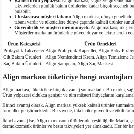
Kaliteli ürün yelpazesi:
Align markası, sağlık ve güzellik alanı
takviyelerden günlük bakım ürünlerine kadar birçok seçenek bulu
bulabilir.
Uluslararası müşteri tabanı:
Align markası, dünya genelinde bi
tabanı vardır ve tüketicilere dünya çapında kaliteli ürünler sunul
Güvenilirlik ve müşteri memnuniyeti:
Align markası, müşteri
Müşteriler markanın ürünlerine güven duyar ve tekrar tercih ede
Ürün Kategorisi
Ürün Örnekleri
Probiyotik Takviyeler
Align Probiyotik Kapsüller, Align Baby Probi
Cilt Bakım Ürünleri
Align Nemlendirici Krem, Align Temizleme Je
Saç Bakım Ürünleri
Align Şampuan, Align Saç Maskesi
Align markası tüketiciye hangi avantajları
Align markası, tüketicilere birçok avantaj sunmaktadır. Bu marka, sağl
Ürün yelpazesi oldukça geniştir ve tüm müşteri ihtiyaçlarını karşılamak
Birinci avantaj olarak, Align markası yüksek kaliteli ürünler sunmaktad
formüller geliştirmektedir. Bu sayede, tüketiciler güvenli ve etkili ürü
İkinci avantaj ise, Align markasının ürünlerinin çeşitliliğidir. Marka, 
dermokozmetik ürünler ve besin takviyeleri yer almaktadır. Her bir kateg