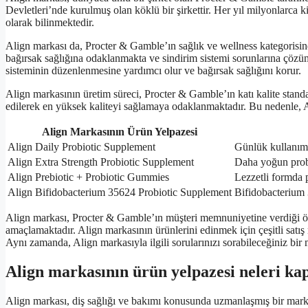
Devletleri’nde kurulmuş olan köklü bir şirkettir. Her yıl milyonlarca 
olarak bilinmektedir.
Align markası da, Procter & Gamble’ın sağlık ve wellness kategorisind
bağırsak sağlığına odaklanmakta ve sindirim sistemi sorunlarına çözüm
sisteminin düzenlenmesine yardımcı olur ve bağırsak sağlığını korur.
Align markasının üretim süreci, Procter & Gamble’ın katı kalite standart
edilerek en yüksek kaliteyi sağlamaya odaklanmaktadır. Bu nedenle, Ali
Align Markasının Ürün Yelpazesi
Align Daily Probiotic Supplement
Günlük kullanıma
Align Extra Strength Probiotic Supplement
Daha yoğun probi
Align Prebiotic + Probiotic Gummies
Lezzetli formda 
Align Bifidobacterium 35624 Probiotic Supplement
Bifidobacterium 
Align markası, Procter & Gamble’ın müşteri memnuniyetine verdiği önem
amaçlamaktadır. Align markasının ürünlerini edinmek için çeşitli satış 
Aynı zamanda, Align markasıyla ilgili sorularınızı sorabileceğiniz bir 
Align markasının ürün yelpazesi neleri ka
Align markası, diş sağlığı ve bakımı konusunda uzmanlaşmış bir markad