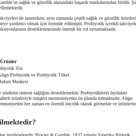
amble’ın sağlık ve güzellik alanındaki başarılı markalarından biridir. Şi
eflemektedir.
viyeleri ile tanınırken, aynı zamanda çeşitli sağlık ve güzellik ürünler
meye yardımcı olmak için formüle edilmiştir. Probiyotik içerikli takviyele
nksiyonlarının desteklenmesinde önemli bir rol oynamaktadır.
Ürünler
obiyotik Toz
Align Prebiyotik ve Probiyotik Tüket
 Bakım Maskesi
 sindirim sistemi sağlığını desteklemektir. Probiyotiklerin faydaları
aliteli ürünleriyle müşteri memnuniyetini ön planda tutmaktadır. Align
i memnuniyetini her zaman en önemli öncelik olarak görmekte ve ürünleri
tilmektedir?
dan üretilmektedir. Procter & Gamble, 1837 yılında Amerika Birleşik