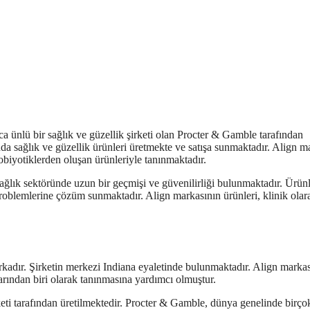
a ünlü bir sağlık ve güzellik şirketi olan Procter & Gamble tarafından
nda sağlık ve güzellik ürünleri üretmekte ve satışa sunmaktadır. Align m
obiyotiklerden oluşan ürünleriyle tanınmaktadır.
ağlık sektöründe uzun bir geçmişi ve güvenilirliği bulunmaktadır. Ürünl
i problemlerine çözüm sunmaktadır. Align markasının ürünleri, klinik olar
kadır. Şirketin merkezi Indiana eyaletinde bulunmaktadır. Align marka
rından biri olarak tanınmasına yardımcı olmuştur.
ti tarafından üretilmektedir. Procter & Gamble, dünya genelinde birço