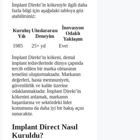
İmplant Direkt’in kökeniyle ilgili daha
fazla bilgi için aşağıdaki tabloya göz
atabilirsiniz:
İnovasyon
Kuruluş
Uluslararası
Odaklı
Yılı
Deneyim
Yaklaşım
1985
25+ yıl
Evet
İmplant Direkt’in kökeni, dental
implant tedavilerinde dünya çapında
tercih edilen bir marka olmasının
temelini oluşturmaktadır. Markanın
değerleri, hasta memnuniyeti,
güvenilirlik ve kalite üzerine
odaklanmaktadır. İmplant Direkt’in
kökenini anlamak, markanın
başarılarına ve sektördeki lider
konumuna da daha iyi bir bakış açısı
sunacaktır.
Implant Direct Nasıl
Kuruldu?