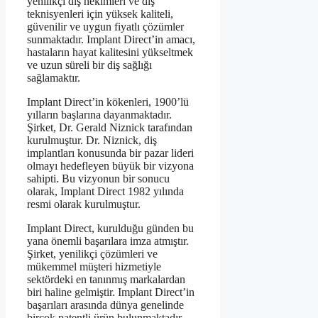
yenilikçi diş hekimleri ve diş
teknisyenleri için yüksek kaliteli,
güvenilir ve uygun fiyatlı çözümler
sunmaktadır. Implant Direct’in amacı,
hastaların hayat kalitesini yükseltmek
ve uzun süreli bir diş sağlığı
sağlamaktır.
Implant Direct’in kökenleri, 1900’lü
yılların başlarına dayanmaktadır.
Şirket, Dr. Gerald Niznick tarafından
kurulmuştur. Dr. Niznick, diş
implantları konusunda bir pazar lideri
olmayı hedefleyen büyük bir vizyona
sahipti. Bu vizyonun bir sonucu
olarak, Implant Direct 1982 yılında
resmi olarak kurulmuştur.
Implant Direct, kurulduğu günden bu
yana önemli başarılara imza atmıştır.
Şirket, yenilikçi çözümleri ve
mükemmel müşteri hizmetiyle
sektördeki en tanınmış markalardan
biri haline gelmiştir. Implant Direct’in
başarıları arasında dünya genelinde
birçok patentli ürün bulunmaktadır.