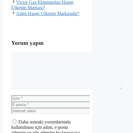
Victor Gaz Ekipmanları Hangi
Ülkenin Markası?
Align Hangi Ülkenin Markasıdır?
Yorum yapın
Yorum
İsim
E-
posta
İnternet
sitesi
Daha sonraki yorumlarımda
kullanılması için adım, e-posta
adresim ve site adresim bu tarayıcıya