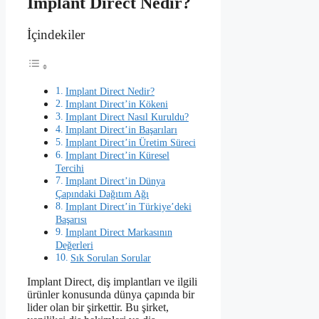
Implant Direct Nedir?
İçindekiler
Implant Direct Nedir?
Implant Direct’in Kökeni
Implant Direct Nasıl Kuruldu?
Implant Direct’in Başarıları
Implant Direct’in Üretim Süreci
Implant Direct’in Küresel
Tercihi
Implant Direct’in Dünya
Çapındaki Dağıtım Ağı
Implant Direct’in Türkiye’deki
Başarısı
Implant Direct Markasının
Değerleri
Sık Sorulan Sorular
Implant Direct, diş implantları ve ilgili
ürünler konusunda dünya çapında bir
lider olan bir şirkettir. Bu şirket,