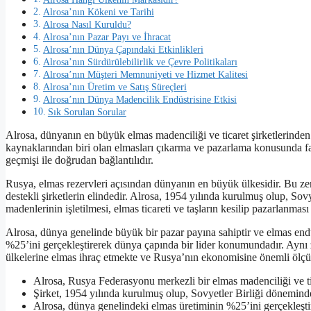
Alrosa’nın Kökeni ve Tarihi
Alrosa Nasıl Kuruldu?
Alrosa’nın Pazar Payı ve İhracat
Alrosa’nın Dünya Çapındaki Etkinlikleri
Alrosa’nın Sürdürülebilirlik ve Çevre Politikaları
Alrosa’nın Müşteri Memnuniyeti ve Hizmet Kalitesi
Alrosa’nın Üretim ve Satış Süreçleri
Alrosa’nın Dünya Madencilik Endüstrisine Etkisi
Sık Sorulan Sorular
Alrosa, dünyanın en büyük elmas madenciliği ve ticaret şirketlerinden
kaynaklarından biri olan elmasları çıkarma ve pazarlama konusunda faa
geçmişi ile doğrudan bağlantılıdır.
Rusya, elmas rezervleri açısından dünyanın en büyük ülkesidir. Bu zen
destekli şirketlerin elindedir. Alrosa, 1954 yılında kurulmuş olup, Sov
madenlerinin işletilmesi, elmas ticareti ve taşların kesilip pazarlanması 
Alrosa, dünya genelinde büyük bir pazar payına sahiptir ve elmas endü
%25’ini gerçekleştirerek dünya çapında bir lider konumundadır. Aynı za
ülkelerine elmas ihraç etmekte ve Rusya’nın ekonomisine önemli ölçü
Alrosa, Rusya Federasyonu merkezli bir elmas madenciliği ve tic
Şirket, 1954 yılında kurulmuş olup, Sovyetler Birliği dönemind
Alrosa, dünya genelindeki elmas üretiminin %25’ini gerçekleşti