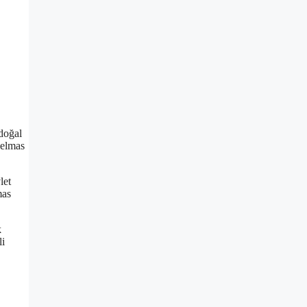
 doğal
 elmas
let
mas
k
li