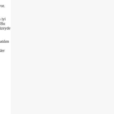
yor.
 iyi
. Bu
düzeyde
atılım
ler