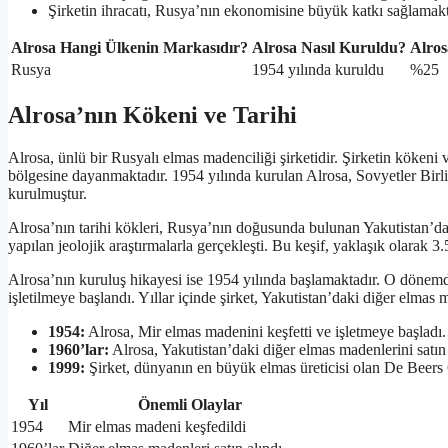
Şirketin ihracatı, Rusya’nın ekonomisine büyük katkı sağlamakt
Alrosa Hangi Ülkenin Markasıdır?
Alrosa Nasıl Kuruldu?
Alros
Rusya
1954 yılında kuruldu
%25
Alrosa’nın Kökeni ve Tarihi
Alrosa, ünlü bir Rusyalı elmas madenciliği şirketidir. Şirketin kökeni
bölgesine dayanmaktadır. 1954 yılında kurulan Alrosa, Sovyetler Bi
kurulmuştur.
Alrosa’nın tarihi kökleri, Rusya’nın doğusunda bulunan Yakutistan’da
yapılan jeolojik araştırmalarla gerçekleşti. Bu keşif, yaklaşık olarak 3.
Alrosa’nın kuruluş hikayesi ise 1954 yılında başlamaktadır. O dönemd
işletilmeye başlandı. Yıllar içinde şirket, Yakutistan’daki diğer elmas
1954:
Alrosa, Mir elmas madenini keşfetti ve işletmeye başladı.
1960’lar:
Alrosa, Yakutistan’daki diğer elmas madenlerini satı
1999:
Şirket, dünyanın en büyük elmas üreticisi olan De Beers 
Yıl
Önemli Olaylar
1954
Mir elmas madeni keşfedildi