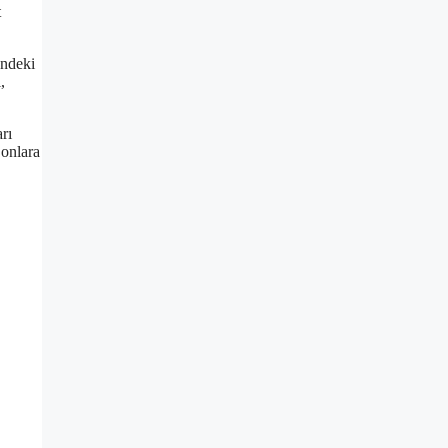
t
ündeki
,
rı
 onlara