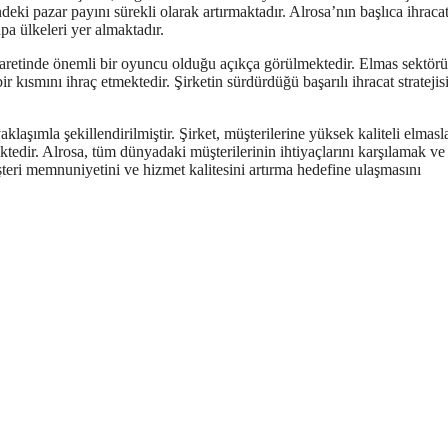
deki pazar payını sürekli olarak artırmaktadır. Alrosa’nın başlıca ihraca
pa ülkeleri yer almaktadır.
ticaretinde önemli bir oyuncu olduğu açıkça görülmektedir. Elmas sektör
r kısmını ihraç etmektedir. Şirketin sürdürdüğü başarılı ihracat stratejisi
laşımla şekillendirilmiştir. Şirket, müşterilerine yüksek kaliteli elmasla
ktedir. Alrosa, tüm dünyadaki müşterilerinin ihtiyaçlarını karşılamak ve
teri memnuniyetini ve hizmet kalitesini artırma hedefine ulaşmasını