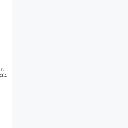
 ile
azla