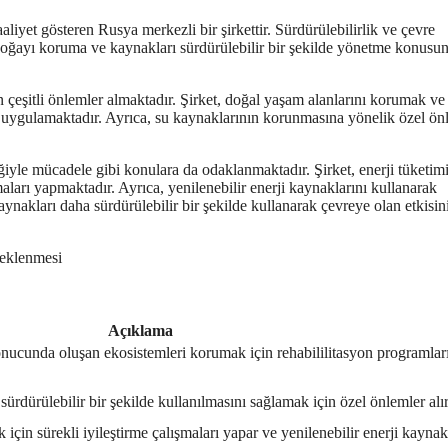
aliyet gösteren Rusya merkezli bir şirkettir. Sürdürülebilirlik ve çevre
tin doğayı koruma ve kaynakları sürdürülebilir bir şekilde yönetme konusu
in çeşitli önlemler almaktadır. Şirket, doğal yaşam alanlarını korumak ve
ları uygulamaktadır. Ayrıca, su kaynaklarının korunmasına yönelik özel ön
liğiyle mücadele gibi konulara da odaklanmaktadır. Şirket, enerji tüketim
maları yapmaktadır. Ayrıca, yenilenebilir enerji kaynaklarını kullanarak
aynakları daha sürdürülebilir bir şekilde kullanarak çevreye olan etkisin
teklenmesi
Açıklama
sonucunda oluşan ekosistemleri korumak için rehabililitasyon programlar
sürdürülebilir bir şekilde kullanılmasını sağlamak için özel önlemler alır
 için sürekli iyileştirme çalışmaları yapar ve yenilenebilir enerji kaynak