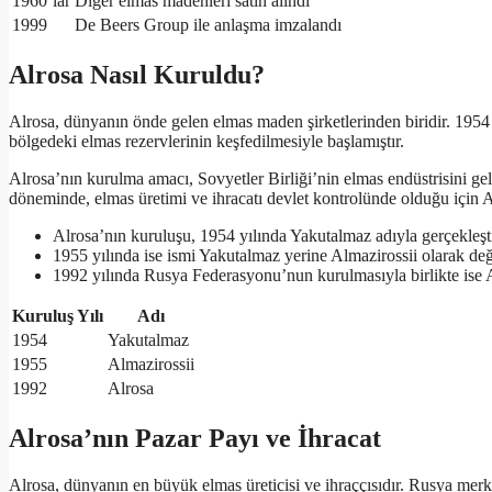
1960’lar
Diğer elmas madenleri satın alındı
1999
De Beers Group ile anlaşma imzalandı
Alrosa Nasıl Kuruldu?
Alrosa, dünyanın önde gelen elmas maden şirketlerinden biridir. 1954
bölgedeki elmas rezervlerinin keşfedilmesiyle başlamıştır.
Alrosa’nın kurulma amacı, Sovyetler Birliği’nin elmas endüstrisini gel
döneminde, elmas üretimi ve ihracatı devlet kontrolünde olduğu için Alro
Alrosa’nın kuruluşu, 1954 yılında Yakutalmaz adıyla gerçekleşt
1955 yılında ise ismi Yakutalmaz yerine Almazirossii olarak değiş
1992 yılında Rusya Federasyonu’nun kurulmasıyla birlikte ise Al
Kuruluş Yılı
Adı
1954
Yakutalmaz
1955
Almazirossii
1992
Alrosa
Alrosa’nın Pazar Payı ve İhracat
Alrosa, dünyanın en büyük elmas üreticisi ve ihraççısıdır. Rusya merke