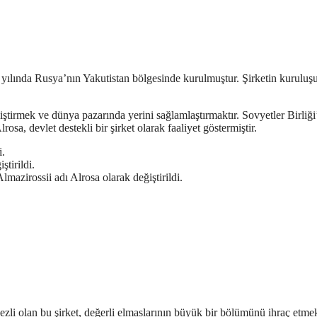
 yılında Rusya’nın Yakutistan bölgesinde kurulmuştur. Şirketin kuruluşu
iştirmek ve dünya pazarında yerini sağlamlaştırmaktır. Sovyetler Birliği
sa, devlet destekli bir şirket olarak faaliyet göstermiştir.
i.
tirildi.
mazirossii adı Alrosa olarak değiştirildi.
zli olan bu şirket, değerli elmaslarının büyük bir bölümünü ihraç etmek