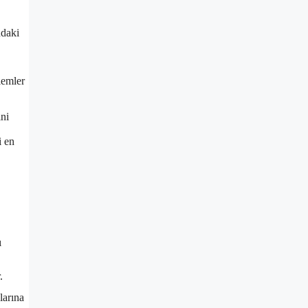
ndaki
lemler
ini
i en
ı
.
larına