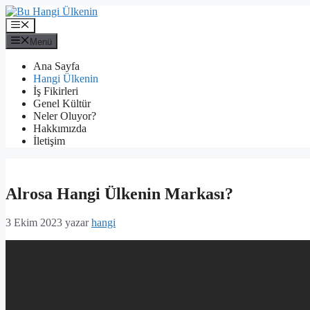
İçeriğe
atla
Menü
Menü
Ana Sayfa
Hangi Ülkenin
İş Fikirleri
Genel Kültür
Neler Oluyor?
Hakkımızda
İletişim
Alrosa Hangi Ülkenin Markası?
3 Ekim 2023
yazar
hangi