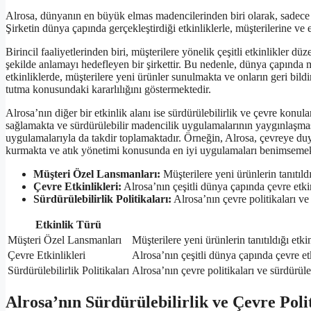
Alrosa, dünyanın en büyük elmas madencilerinden biri olarak, sadece ür
Şirketin dünya çapında gerçekleştirdiği etkinliklerle, müşterilerine ve
Birincil faaliyetlerinden biri, müşterilere yönelik çeşitli etkinlikler düz
şekilde anlamayı hedefleyen bir şirkettir. Bu nedenle, dünya çapında m
etkinliklerde, müşterilere yeni ürünler sunulmakta ve onların geri bil
tutma konusundaki kararlılığını göstermektedir.
Alrosa’nın diğer bir etkinlik alanı ise sürdürülebilirlik ve çevre konul
sağlamakta ve sürdürülebilir madencilik uygulamalarının yaygınlaşması
uygulamalarıyla da takdir toplamaktadır. Örneğin, Alrosa, çevreye duya
kurmakta ve atık yönetimi konusunda en iyi uygulamaları benimsemek
Müşteri Özel Lansmanları:
Müşterilere yeni ürünlerin tanıtıldı
Çevre Etkinlikleri:
Alrosa’nın çeşitli dünya çapında çevre etkinl
Sürdürülebilirlik Politikaları:
Alrosa’nın çevre politikaları ve 
Etkinlik Türü
Müşteri Özel Lansmanları
Müşterilere yeni ürünlerin tanıtıldığı etkin
Çevre Etkinlikleri
Alrosa’nın çeşitli dünya çapında çevre etki
Sürdürülebilirlik Politikaları
Alrosa’nın çevre politikaları ve sürdürüle
Alrosa’nın Sürdürülebilirlik ve Çevre Poli