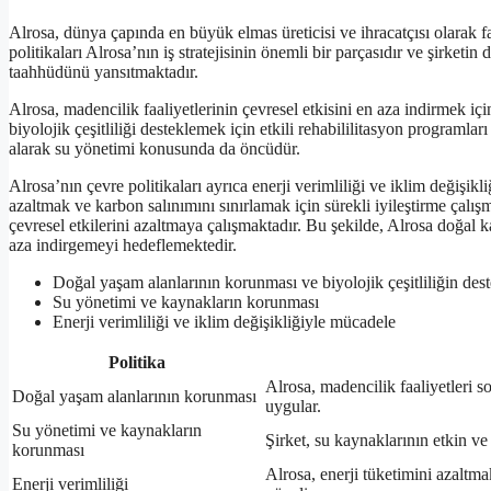
Alrosa, dünya çapında en büyük elmas üreticisi ve ihracatçısı olarak fa
politikaları Alrosa’nın iş stratejisinin önemli bir parçasıdır ve şirke
taahhüdünü yansıtmaktadır.
Alrosa, madencilik faaliyetlerinin çevresel etkisini en aza indirmek iç
biyolojik çeşitliliği desteklemek için etkili rehabililitasyon program
alarak su yönetimi konusunda da öncüdür.
Alrosa’nın çevre politikaları ayrıca enerji verimliliği ve iklim değişik
azaltmak ve karbon salınımını sınırlamak için sürekli iyileştirme çalış
çevresel etkilerini azaltmaya çalışmaktadır. Bu şekilde, Alrosa doğal k
aza indirgemeyi hedeflemektedir.
Doğal yaşam alanlarının korunması ve biyolojik çeşitliliğin des
Su yönetimi ve kaynakların korunması
Enerji verimliliği ve iklim değişikliğiyle mücadele
Politika
Alrosa, madencilik faaliyetleri 
Doğal yaşam alanlarının korunması
uygular.
Su yönetimi ve kaynakların
Şirket, su kaynaklarının etkin ve 
korunması
Alrosa, enerji tüketimini azaltmak
Enerji verimliliği