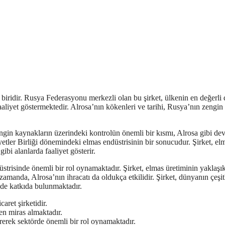
 biridir. Rusya Federasyonu merkezli olan bu şirket, ülkenin en değerli
liyet göstermektedir. Alrosa’nın kökenleri ve tarihi, Rusya’nın zengin
gin kaynakların üzerindeki kontrolün önemli bir kısmı, Alrosa gibi dev
yetler Birliği dönemindeki elmas endüstrisinin bir sonucudur. Şirket, el
gibi alanlarda faaliyet gösterir.
strisinde önemli bir rol oynamaktadır. Şirket, elmas üretiminin yaklaşı
manda, Alrosa’nın ihracatı da oldukça etkilidir. Şirket, dünyanın çeşit
de katkıda bulunmaktadır.
aret şirketidir.
en miras almaktadır.
rerek sektörde önemli bir rol oynamaktadır.