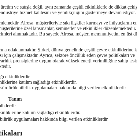
etim ve satışla değil, aynı zamanda çeşitli etkinliklerle de dikkat çeki
 endüstriye hizmet kalitesini ve yenilikçiliğini göstermeye devam ediyor.
enlemektir. Alrosa, müşterileriyle sıkı ilişkiler kurmayı ve ihtiyaçlarını en
üşterilerine özel lansmanlar, seminerler ve etkinlikler düzenlemektedir
dirimleri alınmaktadır. Bu sayede Alrosa, müşteri memnuniyetini en üst 
arına odaklanmaktır. Şirket, dünya genelinde çeşitli çevre etkinliklerine k
 için çalışmaktadır. Ayrıca, sektöre öncülük eden çevre politikaları ve
rlılık prensiplerine uygun olarak yüksek enerji verimliliğine sahip tesis
tedir.
ğı etkinliklerdir.
iklerine katılım sağladığı etkinliklerdir.
sürdürülebilirlik uygulamaları hakkında bilgi verilen etkinliklerdir.
Tanım
liklerdir.
nliklerine katılım sağladığı etkinliklerdir.
bilirlik uygulamaları hakkında bilgi verilen etkinliklerdir.
tikaları