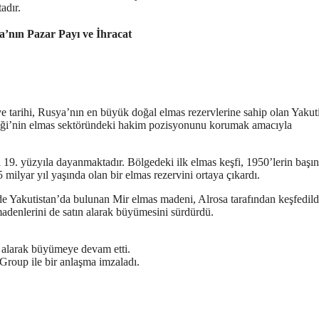
adır.
a’nın Pazar Payı ve İhracat
 ve tarihi, Rusya’nın en büyük doğal elmas rezervlerine sahip olan Yakut
rliği’nin elmas sektöründeki hakim pozisyonunu korumak amacıyla
 19. yüzyıla dayanmaktadır. Bölgedeki ilk elmas keşfi, 1950’lerin başı
5 milyar yıl yaşında olan bir elmas rezervini ortaya çıkardı.
e Yakutistan’da bulunan Mir elmas madeni, Alrosa tarafından keşfedild
 madenlerini de satın alarak büyümesini sürdürdü.
n alarak büyümeye devam etti.
Group ile bir anlaşma imzaladı.