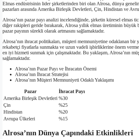
Elmas endüstrisinin lider şirketlerinden biri olan Alrosa, dünya genelin
pazarları arasında Amerika Birleşik Devletleri, Çin, Hindistan ve Avru
Alrosa’nın pazar payı analizi incelendiğinde, şirketin küresel elmas 
diğer rakipleri geride bırakarak, Alrosa yıllık elmas üretiminin büyük bi
pazar payının sürekli olarak artmasını sağlamaktadır.
Alrosa’nın ihracat politikaları, müşteri memnuniyetine odaklanan bir yak
rekabetçi fiyatlarla sunmakta ve uzun vadeli işbirliklerine önem verme
en iyi hizmeti sunmak için çalışmaktadır. Bu yaklaşım, Alrosa’nın müş
sağlamaktadır.
Alrosa’nın Pazar Payı ve İhracatın Önemi
Alrosa’nın İhracat Stratejisi
Alrosa’nın Müşteri Memnuniyeti Odaklı Yaklaşımı
Pazar
İhracat Payı
Amerika Birleşik Devletleri
%30
Çin
%25
Hindistan
%20
Avrupa Ülkeleri
%15
Alrosa’nın Dünya Çapındaki Etkinlikleri