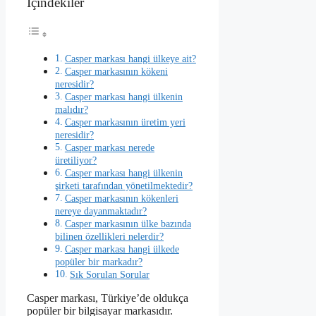
İçindekiler
Casper markası hangi ülkeye ait?
Casper markasının kökeni
neresidir?
Casper markası hangi ülkenin
malıdır?
Casper markasının üretim yeri
neresidir?
Casper markası nerede
üretiliyor?
Casper markası hangi ülkenin
şirketi tarafından yönetilmektedir?
Casper markasının kökenleri
nereye dayanmaktadır?
Casper markasının ülke bazında
bilinen özellikleri nelerdir?
Casper markası hangi ülkede
popüler bir markadır?
Sık Sorulan Sorular
Casper markası, Türkiye’de oldukça
popüler bir bilgisayar markasıdır.