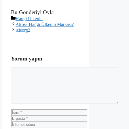
Bu Gönderiyi Oyla
Kategoriler
Hangi Ülkenin
Alrosa Hangi Ülkenin Markası?
izleorg2
Yorum yapın
Yorum
İsim
E-
posta
İnternet
sitesi