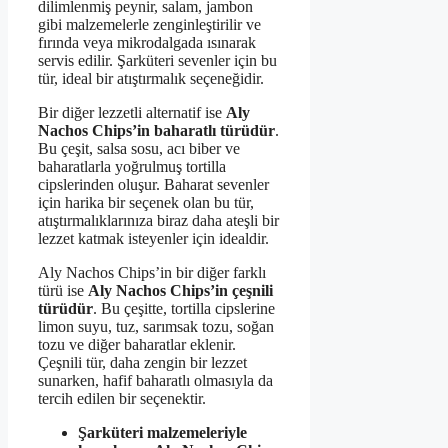
dilimlenmiş peynir, salam, jambon
gibi malzemelerle zenginleştirilir ve
fırında veya mikrodalgada ısınarak
servis edilir. Şarküteri sevenler için bu
tür, ideal bir atıştırmalık seçeneğidir.
Bir diğer lezzetli alternatif ise
Aly
Nachos Chips’in baharatlı türüdür
.
Bu çeşit, salsa sosu, acı biber ve
baharatlarla yoğrulmuş tortilla
cipslerinden oluşur. Baharat sevenler
için harika bir seçenek olan bu tür,
atıştırmalıklarınıza biraz daha ateşli bir
lezzet katmak isteyenler için idealdir.
Aly Nachos Chips’in bir diğer farklı
türü ise
Aly Nachos Chips’in çeşnili
türüdür
. Bu çeşitte, tortilla cipslerine
limon suyu, tuz, sarımsak tozu, soğan
tozu ve diğer baharatlar eklenir.
Çeşnili tür, daha zengin bir lezzet
sunarken, hafif baharatlı olmasıyla da
tercih edilen bir seçenektir.
Şarküteri malzemeleriyle