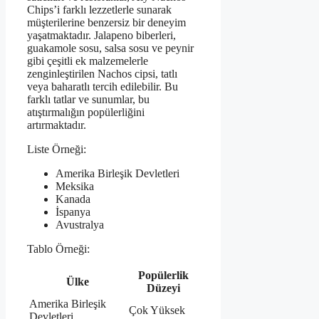
Chips’i farklı lezzetlerle sunarak
müşterilerine benzersiz bir deneyim
yaşatmaktadır. Jalapeno biberleri,
guakamole sosu, salsa sosu ve peynir
gibi çeşitli ek malzemelerle
zenginleştirilen Nachos cipsi, tatlı
veya baharatlı tercih edilebilir. Bu
farklı tatlar ve sunumlar, bu
atıştırmalığın popülerliğini
artırmaktadır.
Liste Örneği:
Amerika Birleşik Devletleri
Meksika
Kanada
İspanya
Avustralya
Tablo Örneği:
Popülerlik
Ülke
Düzeyi
Amerika Birleşik
Çok Yüksek
Devletleri