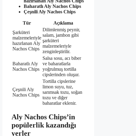
hazırlanan Aly Nachos Chips
Baharatlı Aly Nachos Chips
Çeşnili Aly Nachos Chips
Tür
Açıklama
Dilimlenmiş peynir,
Şarküteri
salam, jambon gibi
malzemeleriyle
şarküteri
hazırlanan Aly
malzemeleriyle
Nachos Chips
zenginleştirilir.
Salsa sosu, acı biber
Baharatlı Aly
ve baharatlarla
Nachos Chips
yoğrulmuş tortilla
cipslerinden oluşur.
Tortilla cipslerine
limon suyu, tuz,
Çeşnili Aly
sarımsak tozu, soğan
Nachos Chips
tozu ve diğer
baharatlar eklenir.
Aly Nachos Chips’in
popülerlik kazandığı
yerler