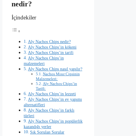
nedir?
İçindekiler
Aly Nachos Chips nedir?
Aly Nachos Chips’in kökeni
Aly Nachos Chips’in tarifi
Aly Nachos Chips’in
malzemeleri
Aly Nachos Chips nasıl yapılır?
Nachos Mısır Cipsinin
Malzemeleri:
Aly Nachos Chips’in
Tarifi:
Aly Nachos Chips’in lezzeti
Aly Nachos Chips’in ev yapımı
alternatifleri
Aly Nachos Chips’in farklı
türleri
Aly Nachos Chips’in popülerlik
kazandığı yerler
Sık Sorulan Sorular