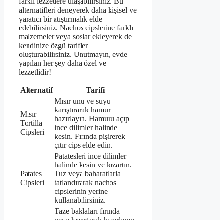
farklı lezzetlere ulaşabilirsiniz. Bu
alternatifleri deneyerek daha kişisel ve
yaratıcı bir atıştırmalık elde
edebilirsiniz. Nachos cipslerine farklı
malzemeler veya soslar ekleyerek de
kendinize özgü tarifler
oluşturabilirsiniz. Unutmayın, evde
yapılan her şey daha özel ve
lezzetlidir!
Alternatif
Tarifi
Mısır unu ve suyu
karıştırarak hamur
Mısır
hazırlayın. Hamuru açıp
Tortilla
ince dilimler halinde
Cipsleri
kesin. Fırında pişirerek
çıtır cips elde edin.
Patatesleri ince dilimler
halinde kesin ve kızartın.
Patates
Tuz veya baharatlarla
Cipsleri
tatlandırarak nachos
cipslerinin yerine
kullanabilirsiniz.
Taze baklaları fırında
veya kızartarak hazırlayın.