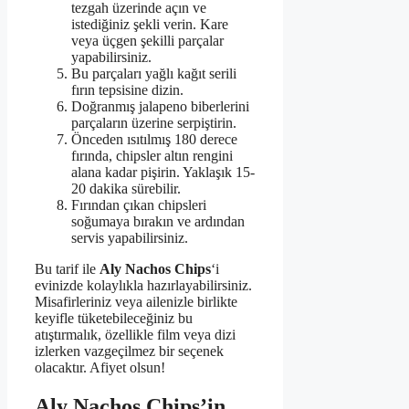
tezgah üzerinde açın ve
istediğiniz şekli verin. Kare
veya üçgen şekilli parçalar
yapabilirsiniz.
Bu parçaları yağlı kağıt serili
fırın tepsisine dizin.
Doğranmış jalapeno biberlerini
parçaların üzerine serpiştirin.
Önceden ısıtılmış 180 derece
fırında, chipsler altın rengini
alana kadar pişirin. Yaklaşık 15-
20 dakika sürebilir.
Fırından çıkan chipsleri
soğumaya bırakın ve ardından
servis yapabilirsiniz.
Bu tarif ile
Aly Nachos Chips
‘i
evinizde kolaylıkla hazırlayabilirsiniz.
Misafirleriniz veya ailenizle birlikte
keyifle tüketebileceğiniz bu
atıştırmalık, özellikle film veya dizi
izlerken vazgeçilmez bir seçenek
olacaktır. Afiyet olsun!
Aly Nachos Chips’in