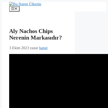
İçeriğe
atla
Menü
Aly Nachos Chips
Nerenin Markasıdır?
3 Ekim 2023
yazar
hangi