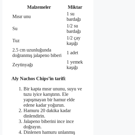
Malzemeler
Miktar
1 su
Mısır unu
bardağı
1/2 su
Su
bardağı
1/2 çay
Tuz
kaşığı
2.5 cm uzunluğunda
1 adet
doğranmış jalapeno biberi
1 yemek
Zeytinyağı
kaşığı
Aly Nachos Chips’in tarifi
:
Bir kapta mısır ununu, suyu ve
tuzu iyice karıştırın. Ele
yapışmayan bir hamur elde
edene kadar yoğurun.
Hamuru 20 dakika kadar
dinlendirin.
Jalapeno biberini ince ince
doğrayın.
Dinlenen hamuru unlanmış