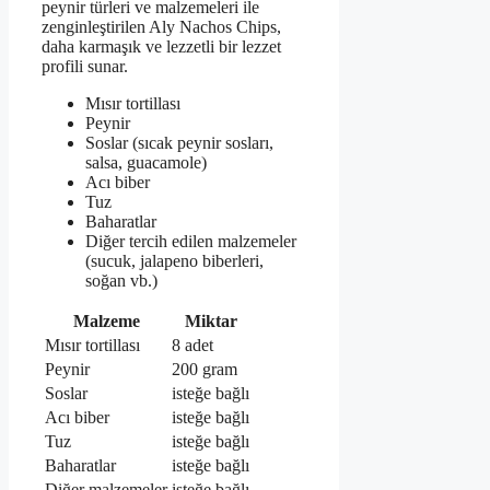
peynir türleri ve malzemeleri ile
zenginleştirilen Aly Nachos Chips,
daha karmaşık ve lezzetli bir lezzet
profili sunar.
Mısır tortillası
Peynir
Soslar (sıcak peynir sosları,
salsa, guacamole)
Acı biber
Tuz
Baharatlar
Diğer tercih edilen malzemeler
(sucuk, jalapeno biberleri,
soğan vb.)
Malzeme
Miktar
Mısır tortillası
8 adet
Peynir
200 gram
Soslar
isteğe bağlı
Acı biber
isteğe bağlı
Tuz
isteğe bağlı
Baharatlar
isteğe bağlı
Diğer malzemeler
isteğe bağlı