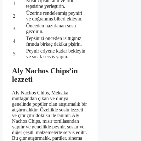
Mısır cipsini alın ve fırın
1
tepsisine yerleştirin.
Üzerine rendelenmiş peyniri
2
ve doğranmış biberi ekleyin.
Önceden hazırlanan sosu
3
gezdirin.
Tepsinizi önceden ısıttığınız
4
fırında birkaç dakika pişirin.
Peynir eriyene kadar bekleyin
5
ve sıcak servis yapın.
Aly Nachos Chips’in
lezzeti
Aly Nachos Chips, Meksika
mutfağından çıkan ve dünya
genelinde popüler olan atıştırmalık bir
atıştırmalıktır. Özellikle soslu lezzeti
ve çıtır çıtır dokusu ile tanınır. Aly
Nachos Chips, mısır tortillasından
yapılır ve genellikle peynir, soslar ve
diğer çeşitli malzemelerle servis edilir.
Bu çıtır atıştırmalık, partiler, sinema