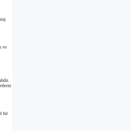
ntaj
ı ve
idir.
etlerin
i bir