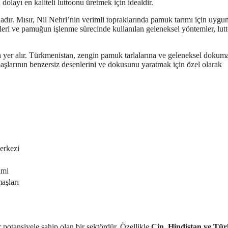
olayı en kaliteli luttoonu üretmek için idealdir.
ndadır. Mısır, Nil Nehri’nin verimli topraklarında pamuk tarımı için uygu
emleri ve pamuğun işlenme sürecinde kullanılan geleneksel yöntemler, lu
da yer alır. Türkmenistan, zengin pamuk tarlalarına ve geleneksel dokum
umaşlarının benzersiz desenlerini ve dokusunu yaratmak için özel olarak
erkezi
imi
aşları
 potansiyele sahip olan bir sektördür. Özellikle
Çin, Hindistan ve Tür