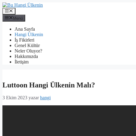
İçeriğe
atla
Menü
Menü
Ana Sayfa
Hangi Ülkenin
İş Fikirleri
Genel Kültür
Neler Oluyor?
Hakkımızda
İletişim
Luttoon Hangi Ülkenin Malı?
3 Ekim 2023
yazar
hangi