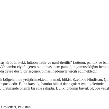
maş türüdür. Peki, luttoon nedir ve nasıl üretilir? Luttoon, pamuk ve ba
e %30 bambu elyafı içeren bu kumaş, hem pamuğun yumuşaklığını hem d
arda çevre dostu bir seçenek olması nedeniyle tercih edilmektedir.
ölgelerinde yetiştirilmektedir. Pamuk bitkisi, özellikle Hindistan, Çin
etişmektedir. Buna karşılık, bambu bitkisi daha çok Asya ülkelerinde
üretiminde önemli bir role sahiptir. Bu iki bitkinin büyük ölçüde yetişt
Devletleri, Pakistan