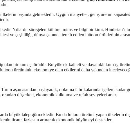
adır.
lkelerin başında gelmektedir. Uygun maliyetler, geniş üretim kapasites
tedir.
lkedir. Yıllardır süregelen kültürel miras ve bilgi birikimi, Hindistan’ı l
itesi ve çeşitliliği, dünya çapında tercih edilen luttoon ürünlerinin aras
ip olan bir kumaş türüdür. Bu yüksek kaliteli ve dayanıklı kumaş, üreti
uttoon üretiminin ekonomiye olan etkilerini daha yakından inceleyeceğ
r. Tarım aşamasından başlayarak, dokuma fabrikalarında işçilere kadar g
k oranları düşerken, ekonomik kalkınma ve refah seviyeleri artar.
alarda büyük talep görmektedir. Bu da luttoon üretimi yapan ülkelerin dı
lkenin ticaret fazlasını artırarak ekonomik büyümeyi destekler.