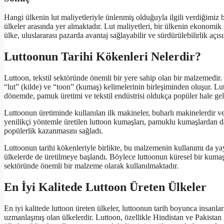
Hangi ülkenin lut maliyetleriyle ünlenmiş olduğuyla ilgili verdiğimiz 
ülkeler arasında yer almaktadır. Lut maliyetleri, bir ülkenin ekonomik
ülke, uluslararası pazarda avantaj sağlayabilir ve sürdürülebilirlik açıs
Luttoonun Tarihi Kökenleri Nelerdir?
Luttoon, tekstil sektöründe önemli bir yere sahip olan bir malzemedir. 
“lut” (kilde) ve “toon” (kumaş) kelimelerinin birleşiminden oluşur. Lut
dönemde, pamuk üretimi ve tekstil endüstrisi oldukça popüler hale gelm
Luttoonun üretiminde kullanılan ilk makineler, buharlı makinelerdir ve
yenilikçi yöntemle üretilen luttoon kumaşları, pamuklu kumaşlardan d
popülerlik kazanmasını sağladı.
Luttoonun tarihi kökenleriyle birlikte, bu malzemenin kullanımı da yayg
ülkelerde de üretilmeye başlandı. Böylece luttoonun küresel bir kumaş
sektöründe önemli bir malzeme olarak kullanılmaktadır.
En İyi Kalitede Luttoon Üreten Ülkeler
En iyi kalitede luttoon üreten ülkeler, luttoonun tarih boyunca insanla
uzmanlaşmış olan ülkelerdir. Luttoon, özellikle Hindistan ve Pakistan