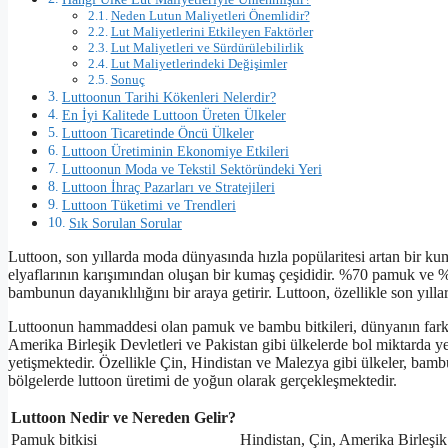
Neden Lutun Maliyetleri Önemlidir?
Lut Maliyetlerini Etkileyen Faktörler
Lut Maliyetleri ve Sürdürülebilirlik
Lut Maliyetlerindeki Değişimler
Sonuç
Luttoonun Tarihi Kökenleri Nelerdir?
En İyi Kalitede Luttoon Üreten Ülkeler
Luttoon Ticaretinde Öncü Ülkeler
Luttoon Üretiminin Ekonomiye Etkileri
Luttoonun Moda ve Tekstil Sektöründeki Yeri
Luttoon İhraç Pazarları ve Stratejileri
Luttoon Tüketimi ve Trendleri
Sık Sorulan Sorular
Luttoon, son yıllarda moda dünyasında hızla popülaritesi artan bir ku
elyaflarının karışımından oluşan bir kumaş çeşididir. %70 pamuk v
bambunun dayanıklılığını bir araya getirir. Luttoon, özellikle son yıll
Luttoonun hammaddesi olan pamuk ve bambu bitkileri, dünyanın farklı b
Amerika Birleşik Devletleri ve Pakistan gibi ülkelerde bol miktarda y
yetişmektedir. Özellikle Çin, Hindistan ve Malezya gibi ülkeler, bambu 
bölgelerde luttoon üretimi de yoğun olarak gerçekleşmektedir.
Luttoon Nedir ve Nereden Gelir?
Pamuk bitkisi
Hindistan, Çin, Amerika Birleşik 