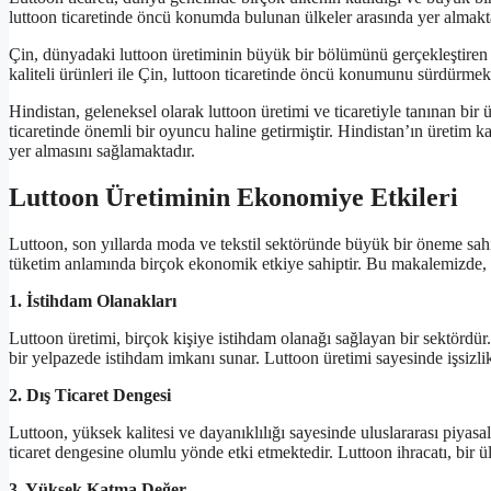
luttoon ticaretinde öncü konumda bulunan ülkeler arasında yer almakt
Çin, dünyadaki luttoon üretiminin büyük bir bölümünü gerçekleştiren ü
kaliteli ürünleri ile Çin, luttoon ticaretinde öncü konumunu sürdürmek
Hindistan, geleneksel olarak luttoon üretimi ve ticaretiyle tanınan bir ü
ticaretinde önemli bir oyuncu haline getirmiştir. Hindistan’ın üretim kal
yer almasını sağlamaktadır.
Luttoon Üretiminin Ekonomiye Etkileri
Luttoon, son yıllarda moda ve tekstil sektöründe büyük bir öneme sah
tüketim anlamında birçok ekonomik etkiye sahiptir. Bu makalemizde, l
1. İstihdam Olanakları
Luttoon üretimi, birçok kişiye istihdam olanağı sağlayan bir sektördü
bir yelpazede istihdam imkanı sunar. Luttoon üretimi sayesinde işsizli
2. Dış Ticaret Dengesi
Luttoon, yüksek kalitesi ve dayanıklılığı sayesinde uluslararası piyas
ticaret dengesine olumlu yönde etki etmektedir. Luttoon ihracatı, bir ü
3. Yüksek Katma Değer