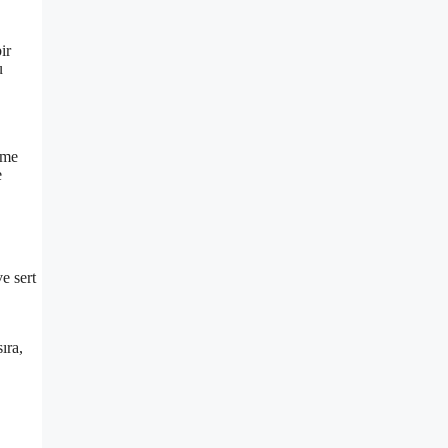
ir
u
lme
e
e sert
ıra,