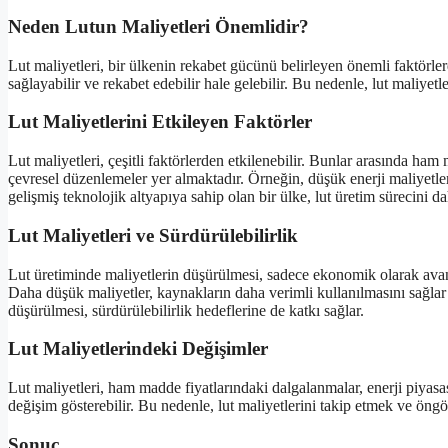
Neden Lutun Maliyetleri Önemlidir?
Lut maliyetleri, bir ülkenin rekabet gücünü belirleyen önemli faktörlerd
sağlayabilir ve rekabet edebilir hale gelebilir. Bu nedenle, lut maliyetl
Lut Maliyetlerini Etkileyen Faktörler
Lut maliyetleri, çeşitli faktörlerden etkilenebilir. Bunlar arasında ham m
çevresel düzenlemeler yer almaktadır. Örneğin, düşük enerji maliyetleri
gelişmiş teknolojik altyapıya sahip olan bir ülke, lut üretim sürecini dah
Lut Maliyetleri ve Sürdürülebilirlik
Lut üretiminde maliyetlerin düşürülmesi, sadece ekonomik olarak avan
Daha düşük maliyetler, kaynakların daha verimli kullanılmasını sağlar v
düşürülmesi, sürdürülebilirlik hedeflerine de katkı sağlar.
Lut Maliyetlerindeki Değişimler
Lut maliyetleri, ham madde fiyatlarındaki dalgalanmalar, enerji piyasası
değişim gösterebilir. Bu nedenle, lut maliyetlerini takip etmek ve öngö
Sonuç