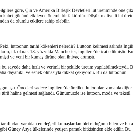
bilgilere göre, Çin ve Amerika Birleşik Devletleri lut üretiminde öne çık
 rekabet gücünü etkileyen önemli bir faktördür. Düşük maliyetli lut ürete
ından da olumlu etkilere sahip olabilir.
Peki, luttoonun tarihi kökenleri nelerdir? Luttoon kelimesi aslında İngil
toon, ilk olarak 18. yüzyılda Manchester, İngiltere’de icat edilmiştir. B
işti ve yeni bir kumaş türüne olan ihtiyaç artmıştı.
 bu sayede daha hızlı ve verimli bir şekilde üretim yapılabilmekteydi. 
aha dayanıklı ve esnek olmasıyla dikkat çekiyordu. Bu da luttoonun
ınlaştı. Önceleri sadece İngiltere’de üretilen luttoonlar, zamanla diğer
 türü haline gelmesi sağlandı. Günümüzde ise luttoon, moda ve tekstil
r tarafından yaratılan en değerli kumaşlardan biri olduğunu bilen ve bu 
 gibi Güney Asya ülkelerinde yetişen pamuk bitkisinden elde edilir. Bu