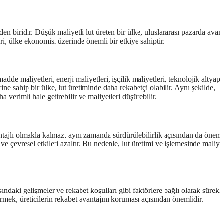
en biridir. Düşük maliyetli lut üreten bir ülke, uluslararası pazarda ava
eri, ülke ekonomisi üzerinde önemli bir etkiye sahiptir.
adde maliyetleri, enerji maliyetleri, işçilik maliyetleri, teknolojik altyap
ne sahip bir ülke, lut üretiminde daha rekabetçi olabilir. Aynı şekilde,
a verimli hale getirebilir ve maliyetleri düşürebilir.
tajlı olmakla kalmaz, aynı zamanda sürdürülebilirlik açısından da öneml
e çevresel etkileri azaltır. Bu nedenle, lut üretimi ve işlemesinde maliy
ndaki gelişmeler ve rekabet koşulları gibi faktörlere bağlı olarak sürekl
rmek, üreticilerin rekabet avantajını koruması açısından önemlidir.