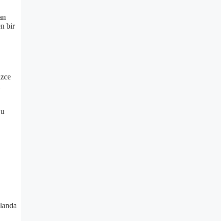
an
n bir
izce
u
Bu
alanda