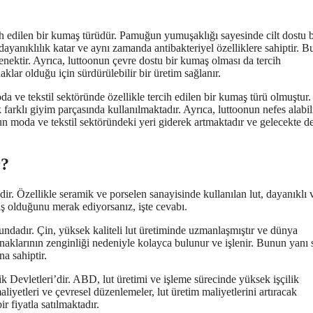
h edilen bir kumaş türüdür. Pamuğun yumuşaklığı sayesinde cilt dostu b
dayanıklılık katar ve aynı zamanda antibakteriyel özelliklere sahiptir. B
eçenektir. Ayrıca, luttoonun çevre dostu bir kumaş olması da tercih
lar olduğu için sürdürülebilir bir üretim sağlanır.
 ve tekstil sektöründe özellikle tercih edilen bir kumaş türü olmuştur.
çok farklı giyim parçasında kullanılmaktadır. Ayrıca, luttoonun nefes alabi
nun moda ve tekstil sektöründeki yeri giderek artmaktadır ve gelecekte d
r?
dir. Özellikle seramik ve porselen sanayisinde kullanılan lut, dayanıklı v
iş olduğunu merak ediyorsanız, işte cevabı.
mundadır. Çin, yüksek kaliteli lut üretiminde uzmanlaşmıştır ve dünya
ynaklarının zenginliği nedeniyle kolayca bulunur ve işlenir. Bunun yanı s
na sahiptir.
k Devletleri’dir. ABD, lut üretimi ve işleme sürecinde yüksek işçilik
liyetleri ve çevresel düzenlemeler, lut üretim maliyetlerini artıracak
r fiyatla satılmaktadır.