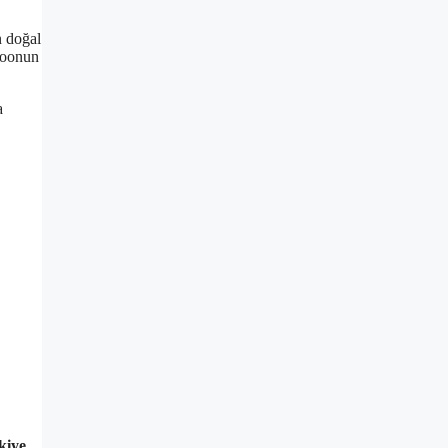
n doğal
ttoonun
a
kiye
,