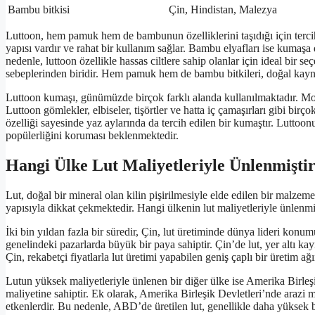
Bambu bitkisi
Çin, Hindistan, Malezya
Luttoon, hem pamuk hem de bambunun özelliklerini taşıdığı için terci
yapısı vardır ve rahat bir kullanım sağlar. Bambu elyafları ise kumaşa 
nedenle, luttoon özellikle hassas ciltlere sahip olanlar için ideal bir s
sebeplerinden biridir. Hem pamuk hem de bambu bitkileri, doğal kaynak
Luttoon kumaşı, günümüzde birçok farklı alanda kullanılmaktadır. Moda
Luttoon gömlekler, elbiseler, tişörtler ve hatta iç çamaşırları gibi bir
özelliği sayesinde yaz aylarında da tercih edilen bir kumaştır. Luttoo
popülerliğini koruması beklenmektedir.
Hangi Ülke Lut Maliyetleriyle Ünlenmişti
Lut, doğal bir mineral olan kilin pişirilmesiyle elde edilen bir malzeme
yapısıyla dikkat çekmektedir. Hangi ülkenin lut maliyetleriyle ünlenm
İki bin yıldan fazla bir süredir, Çin, lut üretiminde dünya lideri konu
genelindeki pazarlarda büyük bir paya sahiptir. Çin’de lut, yer altı ka
Çin, rekabetçi fiyatlarla lut üretimi yapabilen geniş çaplı bir üretim ağı
Lutun yüksek maliyetleriyle ünlenen bir diğer ülke ise Amerika Birleşi
maliyetine sahiptir. Ek olarak, Amerika Birleşik Devletleri’nde arazi ma
etkenlerdir. Bu nedenle, ABD’de üretilen lut, genellikle daha yüksek bi