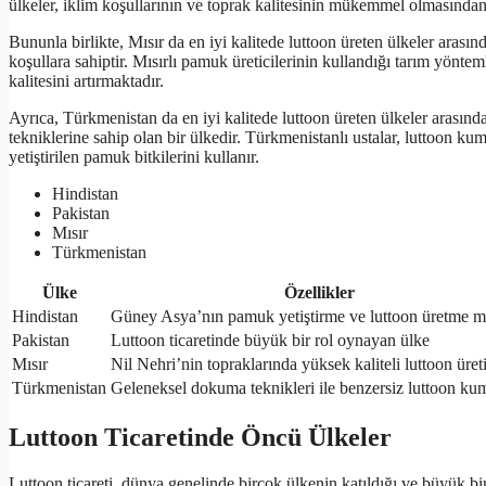
ülkeler, iklim koşullarının ve toprak kalitesinin mükemmel olmasından d
Bununla birlikte, Mısır da en iyi kalitede luttoon üreten ülkeler arası
koşullara sahiptir. Mısırlı pamuk üreticilerinin kullandığı tarım yönt
kalitesini artırmaktadır.
Ayrıca, Türkmenistan da en iyi kalitede luttoon üreten ülkeler arasın
tekniklerine sahip olan bir ülkedir. Türkmenistanlı ustalar, luttoon k
yetiştirilen pamuk bitkilerini kullanır.
Hindistan
Pakistan
Mısır
Türkmenistan
Ülke
Özellikler
Hindistan
Güney Asya’nın pamuk yetiştirme ve luttoon üretme m
Pakistan
Luttoon ticaretinde büyük bir rol oynayan ülke
Mısır
Nil Nehri’nin topraklarında yüksek kaliteli luttoon üret
Türkmenistan
Geleneksel dokuma teknikleri ile benzersiz luttoon kum
Luttoon Ticaretinde Öncü Ülkeler
Luttoon ticareti, dünya genelinde birçok ülkenin katıldığı ve büyük bir