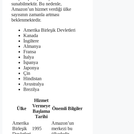
sunabilmektir. Bu nedenle,
Amazon’un hizmet verdiği ülke
sayısının zamanla artması
beklenmektedir.
Amerika Birleşik Devletleri
Kanada
İngiltere
Almanya
Fransa
İtalya
İspanya
Japonya
Çin
Hindistan
Avustralya
Brezilya
Hizmet
Vermeye
Ülke
Önemli Bilgiler
Başlama
Tarihi
Amerika
Amazon’un
Birleşik
1995
merkezi bu
Devletleri
ülkededir.