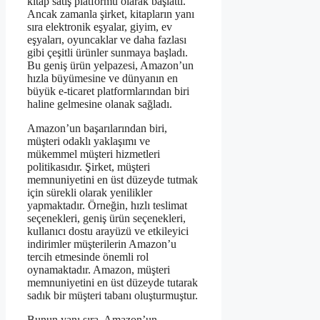
kitap satış platformu olarak başlattı.
Ancak zamanla şirket, kitapların yanı
sıra elektronik eşyalar, giyim, ev
eşyaları, oyuncaklar ve daha fazlası
gibi çeşitli ürünler sunmaya başladı.
Bu geniş ürün yelpazesi, Amazon’un
hızla büyümesine ve dünyanın en
büyük e-ticaret platformlarından biri
haline gelmesine olanak sağladı.
Amazon’un başarılarından biri,
müşteri odaklı yaklaşımı ve
mükemmel müşteri hizmetleri
politikasıdır. Şirket, müşteri
memnuniyetini en üst düzeyde tutmak
için sürekli olarak yenilikler
yapmaktadır. Örneğin, hızlı teslimat
seçenekleri, geniş ürün seçenekleri,
kullanıcı dostu arayüzü ve etkileyici
indirimler müşterilerin Amazon’u
tercih etmesinde önemli rol
oynamaktadır. Amazon, müşteri
memnuniyetini en üst düzeyde tutarak
sadık bir müşteri tabanı oluşturmuştur.
Bunun yanı sıra, Amazon’un