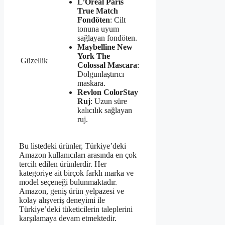
L’Oréal Paris
True Match
Fondöten
: Cilt
tonuna uyum
sağlayan fondöten.
Maybelline New
York The
Güzellik
Colossal Mascara
:
Dolgunlaştırıcı
maskara.
Revlon ColorStay
Ruj
: Uzun süre
kalıcılık sağlayan
ruj.
Bu listedeki ürünler, Türkiye’deki
Amazon kullanıcıları arasında en çok
tercih edilen ürünlerdir. Her
kategoriye ait birçok farklı marka ve
model seçeneği bulunmaktadır.
Amazon, geniş ürün yelpazesi ve
kolay alışveriş deneyimi ile
Türkiye’deki tüketicilerin taleplerini
karşılamaya devam etmektedir.