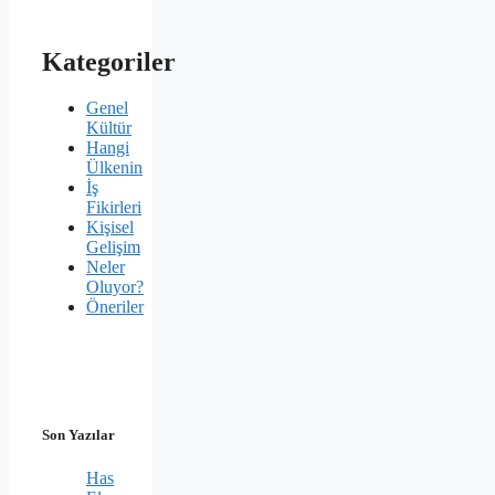
Kategoriler
Genel
Kültür
Hangi
Ülkenin
İş
Fikirleri
Kişisel
Gelişim
Neler
Oluyor?
Öneriler
Son Yazılar
Has