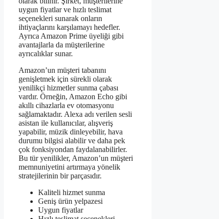
olarak bilinir. Şirket, müşterilerine
uygun fiyatlar ve hızlı teslimat
seçenekleri sunarak onların
ihtiyaçlarını karşılamayı hedefler.
Ayrıca Amazon Prime üyeliği gibi
avantajlarla da müşterilerine
ayrıcalıklar sunar.
Amazon’un müşteri tabanını
genişletmek için sürekli olarak
yenilikçi hizmetler sunma çabası
vardır. Örneğin, Amazon Echo gibi
akıllı cihazlarla ev otomasyonu
sağlamaktadır. Alexa adı verilen sesli
asistan ile kullanıcılar, alışveriş
yapabilir, müzik dinleyebilir, hava
durumu bilgisi alabilir ve daha pek
çok fonksiyondan faydalanabilirler.
Bu tür yenilikler, Amazon’un müşteri
memnuniyetini artırmaya yönelik
stratejilerinin bir parçasıdır.
Kaliteli hizmet sunma
Geniş ürün yelpazesi
Uygun fiyatlar
Hızlı teslimat seçenekleri