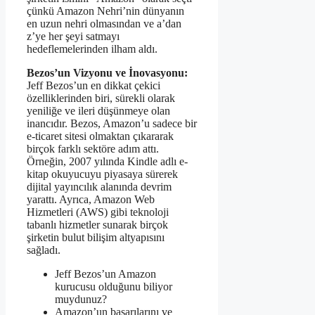
çünkü Amazon Nehri’nin dünyanın
en uzun nehri olmasından ve a’dan
z’ye her şeyi satmayı
hedeflemelerinden ilham aldı.
Bezos’un Vizyonu ve İnovasyonu:
Jeff Bezos’un en dikkat çekici
özelliklerinden biri, sürekli olarak
yeniliğe ve ileri düşünmeye olan
inancıdır. Bezos, Amazon’u sadece bir
e-ticaret sitesi olmaktan çıkararak
birçok farklı sektöre adım attı.
Örneğin, 2007 yılında Kindle adlı e-
kitap okuyucuyu piyasaya sürerek
dijital yayıncılık alanında devrim
yarattı. Ayrıca, Amazon Web
Hizmetleri (AWS) gibi teknoloji
tabanlı hizmetler sunarak birçok
şirketin bulut bilişim altyapısını
sağladı.
Jeff Bezos’un Amazon
kurucusu olduğunu biliyor
muydunuz?
Amazon’un başarılarını ve