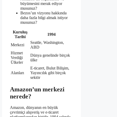
büyümesini merak ediyor
musunuz?
Bezos’un vizyonu hakkında
daha fazla bilgi almak istiyor
musunuz?
Kuruluş
1994
Tarihi
Seattle, Washington,
Merkezi
ABD
Hizmet
Dünya genelinde birçok
Verdiği
ülke
Ülkeler
E-ticaret, Bulut Bilişim,
Alanları
Yayıncılık gibi birçok
sektör
Amazon’un merkezi
nerede?
Amazon, dünyanın en büyük
çevrimiçi alışveriş ve e-ticaret
platformlarından biridir. 1994 yılında