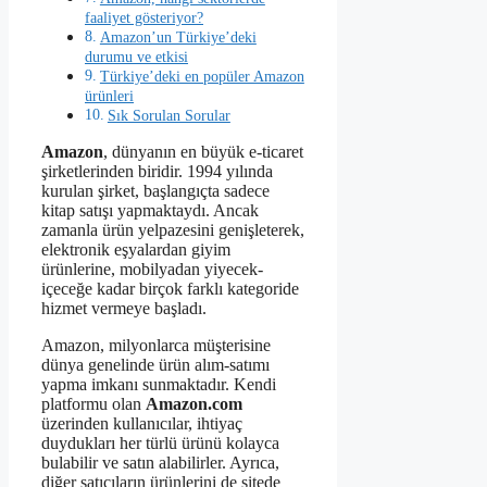
faaliyet gösteriyor?
Amazon’un Türkiye’deki
durumu ve etkisi
Türkiye’deki en popüler Amazon
ürünleri
Sık Sorulan Sorular
Amazon
, dünyanın en büyük e-ticaret
şirketlerinden biridir. 1994 yılında
kurulan şirket, başlangıçta sadece
kitap satışı yapmaktaydı. Ancak
zamanla ürün yelpazesini genişleterek,
elektronik eşyalardan giyim
ürünlerine, mobilyadan yiyecek-
içeceğe kadar birçok farklı kategoride
hizmet vermeye başladı.
Amazon, milyonlarca müşterisine
dünya genelinde ürün alım-satımı
yapma imkanı sunmaktadır. Kendi
platformu olan
Amazon.com
üzerinden kullanıcılar, ihtiyaç
duydukları her türlü ürünü kolayca
bulabilir ve satın alabilirler. Ayrıca,
diğer satıcıların ürünlerini de sitede