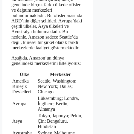
genelinde birçok farklı ülkede ofisler
ve dağıtım merkezleri
bulundurmaktadır. Bu ofisler arasında
ABD’nin diğer şehirleri, Avrupa’daki
çeşitli ülkeler, Asya ülkeleri ve
Avustralya bulunmaktadır. Bu
nedenle, Amazon sadece Seattle’da
değil, küresel bir şirket olarak farklı
merkezlerde faaliyet göstermektedir.
Aşağıda, Amazon’un dünya
genelindeki merkezlerini listeliyoruz:
Ülke
Merkezler
Amerika
Seattle, Washington;
Birleşik
New York; Dallas;
Devletleri
Chicago
Lüksemburg; Londra,
Avrupa
İngiltere; Berlin,
Almanya
Tokyo, Japonya; Pekin,
Asya
Çin; Bengaluru,
Hindistan
Avustralya
Sydney, Melbourne