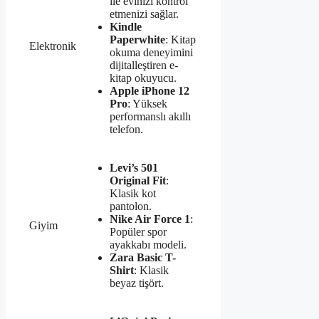
ile evinizi kontrol
etmenizi sağlar.
Kindle
Paperwhite
: Kitap
Elektronik
okuma deneyimini
dijitalleştiren e-
kitap okuyucu.
Apple iPhone 12
Pro
: Yüksek
performanslı akıllı
telefon.
Levi’s 501
Original Fit
:
Klasik kot
pantolon.
Nike Air Force 1
:
Giyim
Popüler spor
ayakkabı modeli.
Zara Basic T-
Shirt
: Klasik
beyaz tişört.