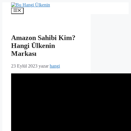
İçeriğe
atla
Menü
Amazon Sahibi Kim?
Hangi Ülkenin
Markası
23 Eylül 2023
yazar
hangi