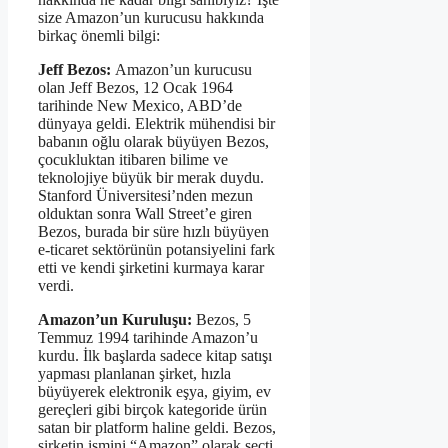
size Amazon’un kurucusu hakkında
birkaç önemli bilgi:
Jeff Bezos:
Amazon’un kurucusu
olan Jeff Bezos, 12 Ocak 1964
tarihinde New Mexico, ABD’de
dünyaya geldi. Elektrik mühendisi bir
babanın oğlu olarak büyüyen Bezos,
çocukluktan itibaren bilime ve
teknolojiye büyük bir merak duydu.
Stanford Üniversitesi’nden mezun
olduktan sonra Wall Street’e giren
Bezos, burada bir süre hızlı büyüyen
e-ticaret sektörünün potansiyelini fark
etti ve kendi şirketini kurmaya karar
verdi.
Amazon’un Kuruluşu:
Bezos, 5
Temmuz 1994 tarihinde Amazon’u
kurdu. İlk başlarda sadece kitap satışı
yapması planlanan şirket, hızla
büyüyerek elektronik eşya, giyim, ev
gereçleri gibi birçok kategoride ürün
satan bir platform haline geldi. Bezos,
şirketin ismini “Amazon” olarak seçti