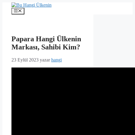
İçeriğe
atla
Menü
Papara Hangi Ülkenin
Markası, Sahibi Kim?
23 Eylül 2023
yazar
hangi