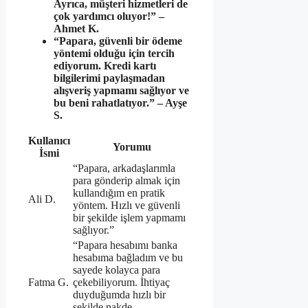
Ayrıca, müşteri hizmetleri de
çok yardımcı oluyor!” –
Ahmet K.
“Papara, güvenli bir ödeme
yöntemi olduğu için tercih
ediyorum. Kredi kartı
bilgilerimi paylaşmadan
alışveriş yapmamı sağlıyor ve
bu beni rahatlatıyor.” – Ayşe
S.
Kullanıcı
Yorumu
İsmi
“Papara, arkadaşlarımla
para gönderip almak için
kullandığım en pratik
Ali D.
yöntem. Hızlı ve güvenli
bir şekilde işlem yapmamı
sağlıyor.”
“Papara hesabımı banka
hesabıma bağladım ve bu
sayede kolayca para
Fatma G.
çekebiliyorum. İhtiyaç
duyduğumda hızlı bir
şekilde nakde