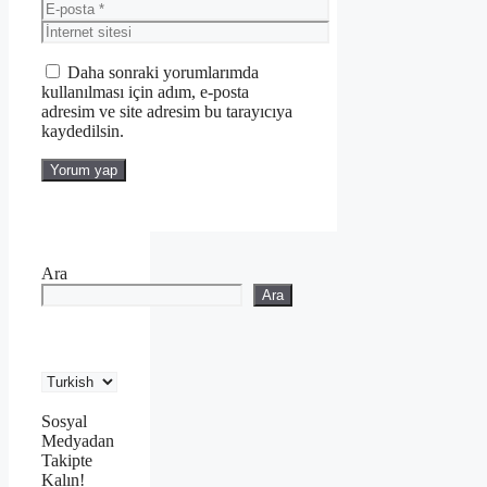
E-
posta
İnternet
sitesi
Daha sonraki yorumlarımda
kullanılması için adım, e-posta
adresim ve site adresim bu tarayıcıya
kaydedilsin.
Ara
Ara
Sosyal
Medyadan
Takipte
Kalın!