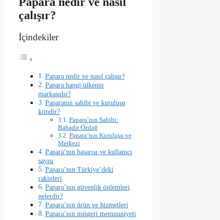
Papara nedir ve nasıl
çalışır?
İçindekiler
Papara nedir ve nasıl çalışır?
Papara hangi ülkenin
markasıdır?
Paparanın sahibi ve kuruluşu
kimdir?
Papara’nın Sahibi:
Bahadır Özdağ
Papara’nın Kuruluşu ve
Merkezi
Papara’nın başarısı ve kullanıcı
sayısı
Papara’nın Türkiye’deki
rakipleri
Papara’nın güvenlik önlemleri
nelerdir?
Papara’nın ürün ve hizmetleri
Papara’nın müşteri memnuniyeti