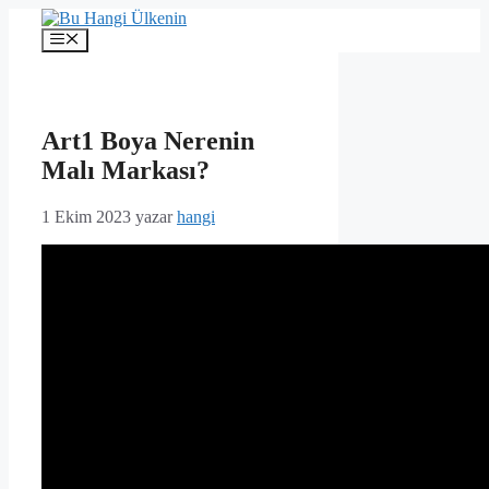
İçeriğe
atla
Menü
Art1 Boya Nerenin
Malı Markası?
1 Ekim 2023
yazar
hangi