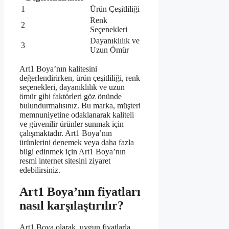
1
Ürün Çeşitliliği
Renk
2
Seçenekleri
Dayanıklılık ve
3
Uzun Ömür
Art1 Boya’nın kalitesini
değerlendirirken, ürün çeşitliliği, renk
seçenekleri, dayanıklılık ve uzun
ömür gibi faktörleri göz önünde
bulundurmalısınız. Bu marka, müşteri
memnuniyetine odaklanarak kaliteli
ve güvenilir ürünler sunmak için
çalışmaktadır. Art1 Boya’nın
ürünlerini denemek veya daha fazla
bilgi edinmek için Art1 Boya’nın
resmi internet sitesini ziyaret
edebilirsiniz.
Art1 Boya’nın fiyatları
nasıl karşılaştırılır?
Art1 Boya olarak, uygun fiyatlarla