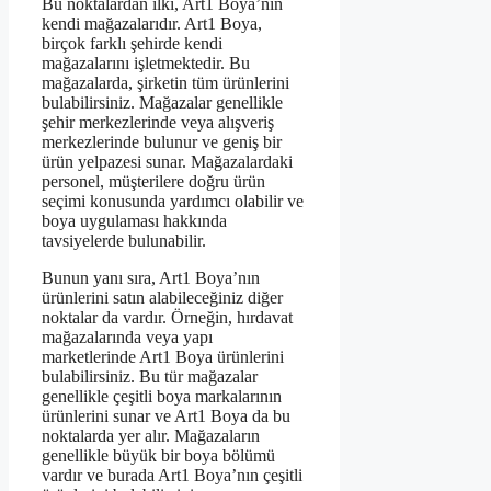
Bu noktalardan ilki, Art1 Boya’nın
kendi mağazalarıdır. Art1 Boya,
birçok farklı şehirde kendi
mağazalarını işletmektedir. Bu
mağazalarda, şirketin tüm ürünlerini
bulabilirsiniz. Mağazalar genellikle
şehir merkezlerinde veya alışveriş
merkezlerinde bulunur ve geniş bir
ürün yelpazesi sunar. Mağazalardaki
personel, müşterilere doğru ürün
seçimi konusunda yardımcı olabilir ve
boya uygulaması hakkında
tavsiyelerde bulunabilir.
Bunun yanı sıra, Art1 Boya’nın
ürünlerini satın alabileceğiniz diğer
noktalar da vardır. Örneğin, hırdavat
mağazalarında veya yapı
marketlerinde Art1 Boya ürünlerini
bulabilirsiniz. Bu tür mağazalar
genellikle çeşitli boya markalarının
ürünlerini sunar ve Art1 Boya da bu
noktalarda yer alır. Mağazaların
genellikle büyük bir boya bölümü
vardır ve burada Art1 Boya’nın çeşitli