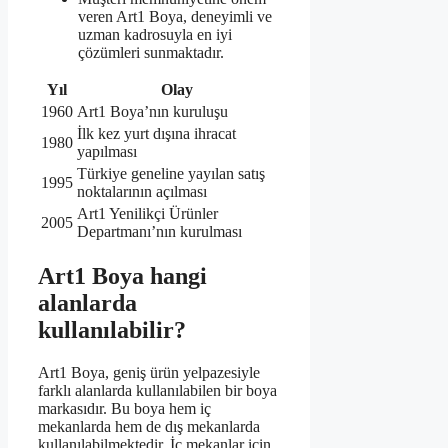
veren Art1 Boya, deneyimli ve
uzman kadrosuyla en iyi
çözümleri sunmaktadır.
Yıl
Olay
1960
Art1 Boya’nın kuruluşu
İlk kez yurt dışına ihracat
1980
yapılması
Türkiye geneline yayılan satış
1995
noktalarının açılması
Art1 Yenilikçi Ürünler
2005
Departmanı’nın kurulması
Art1 Boya hangi
alanlarda
kullanılabilir?
Art1 Boya, geniş ürün yelpazesiyle
farklı alanlarda kullanılabilen bir boya
markasıdır. Bu boya hem iç
mekanlarda hem de dış mekanlarda
kullanılabilmektedir. İç mekanlar için