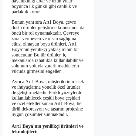
dayanıklılığı artar ve uzun yıllar
boyunca ilk günkü gibi canlılık ve
parlaklık korur.
Bunun yanı sıra Art1 Boya, çevre
dostu ürünler geliştirme konusunda da
öncü bir rol oynamaktadır. Çevreye
zarar vermeyen ve insan sağlığına
etkisi olmayan boya ürünleri, Art1
Boya’nın yenilikçi yaklaşımının bir
sonucudur. Bu tür ürünler, iç
mekanlarda rahatlıkla kullanılabilir ve
solunum yoluyla zararlı maddelerin
vücuda girmesini engeller.
Ayrıca Art1 Boya, müşterilerinin istek
ve ihtiyaçlarına yönelik özel ürünler
de geliştirmektedir. Farklı yüzeylerde
kullanılabilecek çeşitli boya çeşitleri
ve özel efektler sunan Art1 Boya, her
türlü dekorasyon ve tasarım projesine
uygun çözümler sunmaktadır.
Art1 Boya’nın yenilikçi ürünleri ve
teknolojileri: