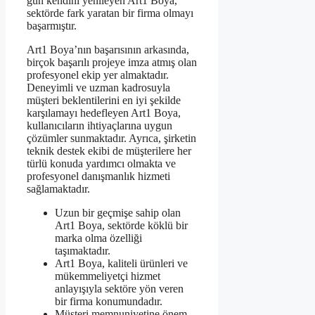
gün kendini yenileyen Art1 Boya,
sektörde fark yaratan bir firma olmayı
başarmıştır.
Art1 Boya’nın başarısının arkasında,
birçok başarılı projeye imza atmış olan
profesyonel ekip yer almaktadır.
Deneyimli ve uzman kadrosuyla
müşteri beklentilerini en iyi şekilde
karşılamayı hedefleyen Art1 Boya,
kullanıcıların ihtiyaçlarına uygun
çözümler sunmaktadır. Ayrıca, şirketin
teknik destek ekibi de müşterilere her
türlü konuda yardımcı olmakta ve
profesyonel danışmanlık hizmeti
sağlamaktadır.
Uzun bir geçmişe sahip olan
Art1 Boya, sektörde köklü bir
marka olma özelliği
taşımaktadır.
Art1 Boya, kaliteli ürünleri ve
mükemmeliyetçi hizmet
anlayışıyla sektöre yön veren
bir firma konumundadır.
Müşteri memnuniyetine önem