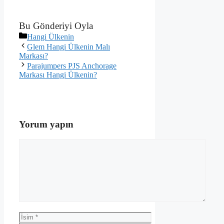
Bu Gönderiyi Oyla
Kategoriler
Hangi Ülkenin
Glem Hangi Ülkenin Malı
Markası?
Parajumpers PJS Anchorage
Markası Hangi Ülkenin?
Yorum yapın
Yorum
İsim