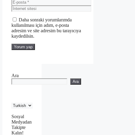
E-
posta
İnternet
sitesi
Daha sonraki yorumlarımda
kullanılması için adım, e-posta
adresim ve site adresim bu tarayıcıya
kaydedilsin.
Ara
Ara
Sosyal
Medyadan
Takipte
Kalın!