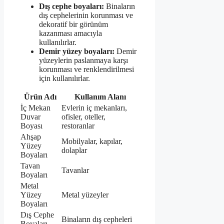
Dış cephe boyaları:
Binaların
dış cephelerinin korunması ve
dekoratif bir görünüm
kazanması amacıyla
kullanılırlar.
Demir yüzey boyaları:
Demir
yüzeylerin paslanmaya karşı
korunması ve renklendirilmesi
için kullanılırlar.
Ürün Adı
Kullanım Alanı
İç Mekan
Evlerin iç mekanları,
Duvar
ofisler, oteller,
Boyası
restoranlar
Ahşap
Mobilyalar, kapılar,
Yüzey
dolaplar
Boyaları
Tavan
Tavanlar
Boyaları
Metal
Yüzey
Metal yüzeyler
Boyaları
Dış Cephe
Binaların dış cepheleri
Boyaları