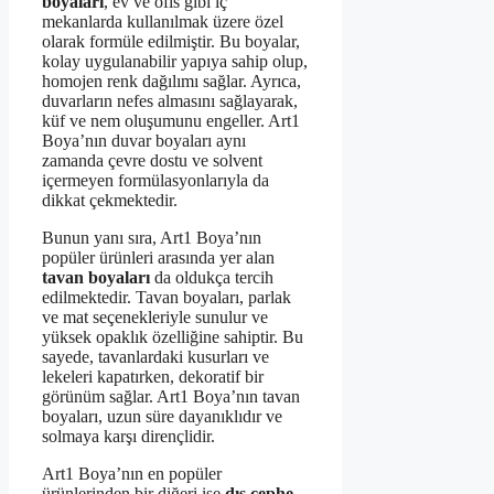
boyaları
, ev ve ofis gibi iç
mekanlarda kullanılmak üzere özel
olarak formüle edilmiştir. Bu boyalar,
kolay uygulanabilir yapıya sahip olup,
homojen renk dağılımı sağlar. Ayrıca,
duvarların nefes almasını sağlayarak,
küf ve nem oluşumunu engeller. Art1
Boya’nın duvar boyaları aynı
zamanda çevre dostu ve solvent
içermeyen formülasyonlarıyla da
dikkat çekmektedir.
Bunun yanı sıra, Art1 Boya’nın
popüler ürünleri arasında yer alan
tavan boyaları
da oldukça tercih
edilmektedir. Tavan boyaları, parlak
ve mat seçenekleriyle sunulur ve
yüksek opaklık özelliğine sahiptir. Bu
sayede, tavanlardaki kusurları ve
lekeleri kapatırken, dekoratif bir
görünüm sağlar. Art1 Boya’nın tavan
boyaları, uzun süre dayanıklıdır ve
solmaya karşı dirençlidir.
Art1 Boya’nın en popüler
ürünlerinden bir diğeri ise
dış cephe