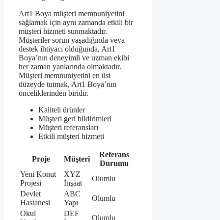
Art1 Boya müşteri memnuniyetini
sağlamak için aynı zamanda etkili bir
müşteri hizmeti sunmaktadır.
Müşteriler sorun yaşadığında veya
destek ihtiyacı olduğunda, Art1
Boya’nın deneyimli ve uzman ekibi
her zaman yanlarında olmaktadır.
Müşteri memnuniyetini en üst
düzeyde tutmak, Art1 Boya’nın
önceliklerinden biridir.
Kaliteli ürünler
Müşteri geri bildirimleri
Müşteri referansları
Etkili müşteri hizmeti
Referans
Proje
Müşteri
Durumu
Yeni Konut
XYZ
Olumlu
Projesi
İnşaat
Devlet
ABC
Olumlu
Hastanesi
Yapı
Okul
DEF
Olumlu