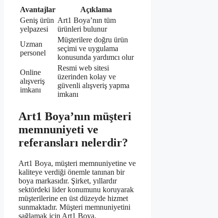
Avantajlar
Açıklama
Geniş ürün
Art1 Boya’nın tüm
yelpazesi
ürünleri bulunur
Müşterilere doğru ürün
Uzman
seçimi ve uygulama
personel
konusunda yardımcı olur
Resmi web sitesi
Online
üzerinden kolay ve
alışveriş
güvenli alışveriş yapma
imkanı
imkanı
Art1 Boya’nın müşteri
memnuniyeti ve
referansları nelerdir?
Art1 Boya, müşteri memnuniyetine ve
kaliteye verdiği önemle tanınan bir
boya markasıdır. Şirket, yıllardır
sektördeki lider konumunu koruyarak
müşterilerine en üst düzeyde hizmet
sunmaktadır. Müşteri memnuniyetini
sağlamak için Art1 Boya,