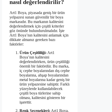
nasıl değerlendirilir?
Art1 Boya, piyasada geniş bir ürün
yelpazesi sunan güvenilir bir boya
markasıdır. Bu markanın kalitesini
değerlendirmek için çeşitli kriterler
göz önünde bulundurulmalıdır. İşte
Art1 Boya’nın kalitesini anlamak için
dikkate almanız gereken bazı
faktörler:
Ürün Çeşitliliği:
Art1
Boya’nın kalitesini
değerlendirirken, ürün çeşitliliği
önemli bir faktördür. Bu marka,
iç cephe boyalarından dış cephe
boyalarına, ahşap boyalarından
metal boyalarına kadar geniş bir
ürün yelpazesine sahiptir. Farklı
yüzeylerde kullanılabilecek
çeşitli boya türlerine sahip
olması, kalitesini gösteren bir
işarettir.
Renk Seçenekleri:
Art1 Boya,