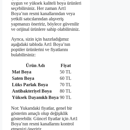
uygun ve yüksek kaliteli boya ürünleri
seçebilirsiniz. Her zaman Art1
Boya’nın resmi kanallarından veya
yetkili satıcılarından alışveriş
yapmanızı öneririz, böylece güvenilir
ve orijinal ürünlere sahip olabilirsiniz.
Ayrıca, sizin için hazırladığımız
aşağıdaki tabloda Art1 Boya’nın
popüler ürünlerini ve fiyatlarını
bulabilirsiniz:
Ürün Adı
Fiyat
Mat Boya
50 TL
Saten Boya
60 TL
Lüks Parlak Boya
70 TL
Antibakteriyel Boya
80 TL
Yüksek Dayanıklı Boya
90 TL
Not: Yukarıdaki fiyatlar, genel bir
gösterim amaçlı olup değişiklik
gösterebilir. Güncel fiyatlar için Art1
Boya’nın resmi kanallarını kontrol
etmenizi öneririz.