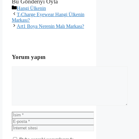
Bu Gönderiyi Oyla
Kategoriler
Hangi Ülkenin
T-Charge Eyewear Hangi Ülkenin
Markası?
Art1 Boya Nerenin Malı Markası?
Yorum yapın
Yorum
İsim
E-
posta
İnternet
sitesi