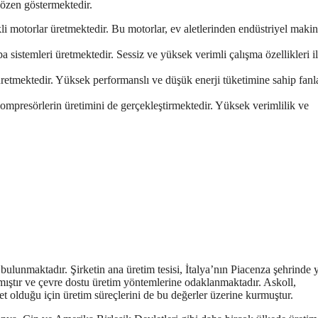
 özen göstermektedir.
ikli motorlar üretmektedir. Bu motorlar, ev aletlerinden endüstriyel makin
pa sistemleri üretmektedir. Sessiz ve yüksek verimli çalışma özellikleri i
üretmektedir. Yüksek performanslı ve düşük enerji tüketimine sahip fanla
kompresörlerin üretimini de gerçekleştirmektedir. Yüksek verimlilik ve
e bulunmaktadır. Şirketin ana üretim tesisi, İtalya’nın Piacenza şehrinde 
mıştır ve çevre dostu üretim yöntemlerine odaklanmaktadır. Askoll,
t olduğu için üretim süreçlerini de bu değerler üzerine kurmuştur.