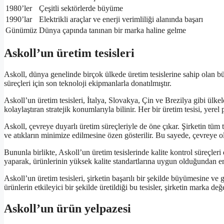
1980’ler
Çeşitli sektörlerde büyüme
1990’lar
Elektrikli araçlar ve enerji verimliliği alanında başarı
Günümüz
Dünya çapında tanınan bir marka haline gelme
Askoll’un üretim tesisleri
Askoll, dünya genelinde birçok ülkede üretim tesislerine sahip olan büyü
süreçleri için son teknoloji ekipmanlarla donatılmıştır.
Askoll’un üretim tesisleri, İtalya, Slovakya, Çin ve Brezilya gibi ülkel
kolaylaştıran stratejik konumlarıyla bilinir. Her bir üretim tesisi, yerel
Askoll, çevreye duyarlı üretim süreçleriyle de öne çıkar. Şirketin tüm te
ve atıkların minimize edilmesine özen gösterilir. Bu sayede, çevreye ola
Bununla birlikte, Askoll’un üretim tesislerinde kalite kontrol süreçler
yaparak, ürünlerinin yüksek kalite standartlarına uygun olduğundan em
Askoll’un üretim tesisleri, şirketin başarılı bir şekilde büyümesine ve
ürünlerin etkileyici bir şekilde üretildiği bu tesisler, şirketin marka d
Askoll’un ürün yelpazesi