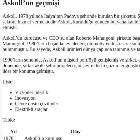
Askoll’un geçmişi
Askoll, 1978 yılında İtalya’nın Padova şehrinde kurulan bir şirkettir. 
sektöre hizmet vermektedir. Askoll, kurulduğu günden bu yana kalite, 
etmiştir.
Askoll’un kurucusu ve CEO’su olan Roberto Marangoni, şirketin başar
Marangoni, 1980’lerin başında; ev aletleri, otomotiv endüstrisi ve su ü
bulunmuştur. Bu sayede, Askoll ürünleri dünya çapında tanınmış ve tal
1990’ların sonunda, Askoll’un müşteri portföyü genişlemiş ve şirket, e
dönemde, şirket akıllı şehir projeleri için çevre dostu çözümler geliştir
lider bir konuma gelmiştir.
Liste:
Vizyoner liderlik
İnovasyon
Çevre dostu çözümler
Elektrikli araçlar
Tablo:
Yıl
Olay
1978
Askoll’un kuruluşu