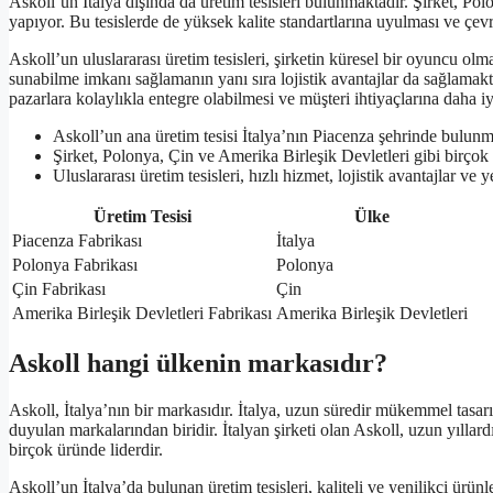
Askoll’un İtalya dışında da üretim tesisleri bulunmaktadır. Şirket, Po
yapıyor. Bu tesislerde de yüksek kalite standartlarına uyulması ve çev
Askoll’un uluslararası üretim tesisleri, şirketin küresel bir oyuncu olm
sunabilme imkanı sağlamanın yanı sıra lojistik avantajlar da sağlamaktad
pazarlara kolaylıkla entegre olabilmesi ve müşteri ihtiyaçlarına daha
Askoll’un ana üretim tesisi İtalya’nın Piacenza şehrinde bulunm
Şirket, Polonya, Çin ve Amerika Birleşik Devletleri gibi birçok
Uluslararası üretim tesisleri, hızlı hizmet, lojistik avantajlar ve
Üretim Tesisi
Ülke
Piacenza Fabrikası
İtalya
Polonya Fabrikası
Polonya
Çin Fabrikası
Çin
Amerika Birleşik Devletleri Fabrikası
Amerika Birleşik Devletleri
Askoll hangi ülkenin markasıdır?
Askoll, İtalya’nın bir markasıdır. İtalya, uzun süredir mükemmel tasarı
duyulan markalarından biridir. İtalyan şirketi olan Askoll, uzun yıllardı
birçok üründe liderdir.
Askoll’un İtalya’da bulunan üretim tesisleri, kaliteli ve yenilikçi ürünl