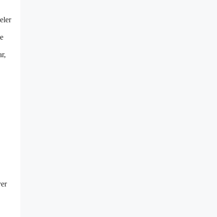
eler
le
r,
yer