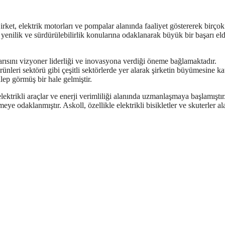
Şirket, elektrik motorları ve pompalar alanında faaliyet göstererek birçok
yenilik ve sürdürülebilirlik konularına odaklanarak büyük bir başarı el
ısını vizyoner liderliği ve inovasyona verdiği öneme bağlamaktadır.
rünleri sektörü gibi çeşitli sektörlerde yer alarak şirketin büyümesine ka
ep görmüş bir hale gelmiştir.
lektrikli araçlar ve enerji verimliliği alanında uzmanlaşmaya başlamıştı
meye odaklanmıştır. Askoll, özellikle elektrikli bisikletler ve skuterler a