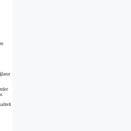
im
ğlanır
imler
r.
aliteli