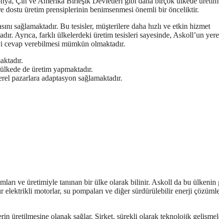
lonya, Çin ve Amerika Birleşik Devletleri gibi daha birçok ülkede üretim
re dostu üretim prensiplerinin benimsenmesi önemli bir önceliktir.
asını sağlamaktadır. Bu tesisler, müşterilere daha hızlı ve etkin hizmet
ır. Ayrıca, farklı ülkelerdeki üretim tesisleri sayesinde, Askoll’un yere
 iyi cevap verebilmesi mümkün olmaktadır.
aktadır.
 ülkede de üretim yapmaktadır.
 yerel pazarlara adaptasyon sağlamaktadır.
mları ve üretimiyle tanınan bir ülke olarak bilinir. Askoll da bu ülkenin
r elektrikli motorlar, su pompaları ve diğer sürdürülebilir enerji çözümle
erin üretilmesine olanak sağlar. Şirket, sürekli olarak teknolojik gelişmel