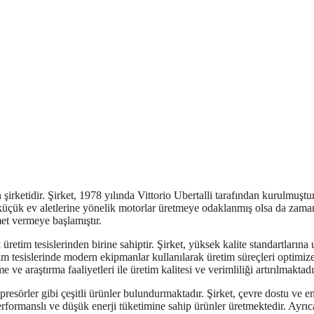
n şirketidir. Şirket, 1978 yılında Vittorio Ubertalli tarafından kurulmuştu
 küçük ev aletlerine yönelik motorlar üretmeye odaklanmış olsa da zama
met vermeye başlamıştır.
üretim tesislerinden birine sahiptir. Şirket, yüksek kalite standartlarına
im tesislerinde modern ekipmanlar kullanılarak üretim süreçleri optimiz
 ve araştırma faaliyetleri ile üretim kalitesi ve verimliliği artırılmaktadı
resörler gibi çeşitli ürünler bulundurmaktadır. Şirket, çevre dostu ve en
formanslı ve düşük enerji tüketimine sahip ürünler üretmektedir. Ayrıc