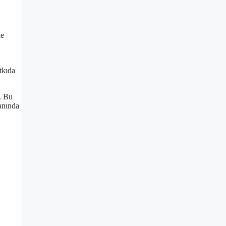
de
tkıda
r. Bu
lanında