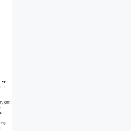
r ve
nla
 uygun
e
r.
erji
a,