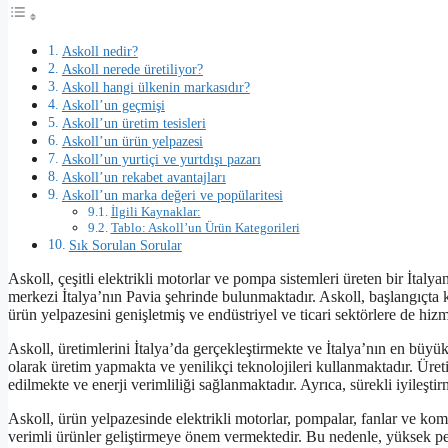
Askoll nedir?
Askoll nerede üretiliyor?
Askoll hangi ülkenin markasıdır?
Askoll’un geçmişi
Askoll’un üretim tesisleri
Askoll’un ürün yelpazesi
Askoll’un yurtiçi ve yurtdışı pazarı
Askoll’un rekabet avantajları
Askoll’un marka değeri ve popülaritesi
İlgili Kaynaklar:
Tablo: Askoll’un Ürün Kategorileri
Sık Sorulan Sorular
Askoll, çeşitli elektrikli motorlar ve pompa sistemleri üreten bir İtalya
merkezi İtalya’nın Pavia şehrinde bulunmaktadır. Askoll, başlangıçta
ürün yelpazesini genişletmiş ve endüstriyel ve ticari sektörlere de hiz
Askoll, üretimlerini İtalya’da gerçekleştirmekte ve İtalya’nın en büyük 
olarak üretim yapmakta ve yenilikçi teknolojileri kullanmaktadır. Üret
edilmekte ve enerji verimliliği sağlanmaktadır. Ayrıca, sürekli iyileştirme
Askoll, ürün yelpazesinde elektrikli motorlar, pompalar, fanlar ve komp
verimli ürünler geliştirmeye önem vermektedir. Bu nedenle, yüksek per