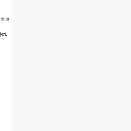
rinin
ğeri,