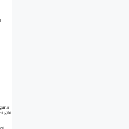
l
 gurur
ri gibi
eri