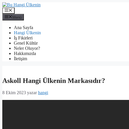
İçeriğe
atla
Menü
Menü
Ana Sayfa
Hangi Ülkenin
İş Fikirleri
Genel Kültür
Neler Oluyor?
Hakkımızda
İletişim
Askoll Hangi Ülkenin Markasıdır?
8 Ekim 2023
yazar
hangi