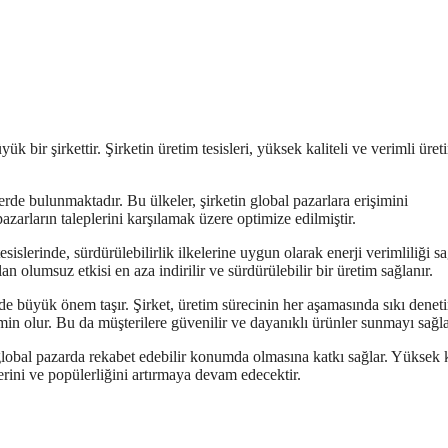
k bir şirkettir. Şirketin üretim tesisleri, yüksek kaliteli ve verimli üret
erde bulunmaktadır. Bu ülkeler, şirketin global pazarlara erişimini
 pazarların taleplerini karşılamak üzere optimize edilmiştir.
sislerinde, sürdürülebilirlik ilkelerine uygun olarak enerji verimliliği sa
n olumsuz etkisi en aza indirilir ve sürdürülebilir bir üretim sağlanır.
i de büyük önem taşır. Şirket, üretim sürecinin her aşamasında sıkı denet
in olur. Bu da müşterilere güvenilir ve dayanıklı ürünler sunmayı sağla
 global pazarda rekabet edebilir konumda olmasına katkı sağlar. Yüksek k
eğerini ve popülerliğini artırmaya devam edecektir.