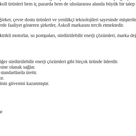
skoll ürünleri hem iç pazarda hem de uluslararası alanda büyük bir talep
rket, çevre dostu ürünleri ve yenilikçi teknolojileri sayesinde müşterile
de faaliyet gösteren şirketler, Askoll markasını tercih etmektedir.
lektrikli motorlar, su pompaları, sürdürülebilir enerji çözümleri, marka de
diğer sürdürülebilir enerji çözümleri gibi birçok üründe liderdir.
esine olanak sağlar.
standartlarda üretir.
ır.
rinin güvenini kazanmıştır.
ar