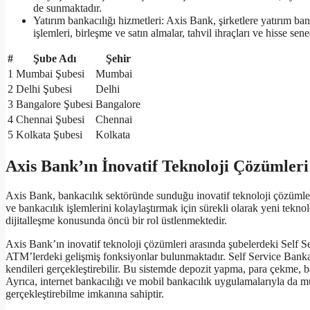
de sunmaktadır.
Yatırım bankacılığı hizmetleri: Axis Bank, şirketlere yatırım ba
işlemleri, birleşme ve satın almalar, tahvil ihraçları ve hisse sen
#
Şube Adı
Şehir
1
Mumbai Şubesi
Mumbai
2
Delhi Şubesi
Delhi
3
Bangalore Şubesi
Bangalore
4
Chennai Şubesi
Chennai
5
Kolkata Şubesi
Kolkata
Axis Bank’ın İnovatif Teknoloji Çözümleri
Axis Bank, bankacılık sektöründe sunduğu inovatif teknoloji çözümler
ve bankacılık işlemlerini kolaylaştırmak için sürekli olarak yeni tekn
dijitalleşme konusunda öncü bir rol üstlenmektedir.
Axis Bank’ın inovatif teknoloji çözümleri arasında şubelerdeki Self Se
ATM’lerdeki gelişmiş fonksiyonlar bulunmaktadır. Self Service Bankacı
kendileri gerçekleştirebilir. Bu sistemde depozit yapma, para çekme, ba
Ayrıca, internet bankacılığı ve mobil bankacılık uygulamalarıyla da müş
gerçekleştirebilme imkanına sahiptir.