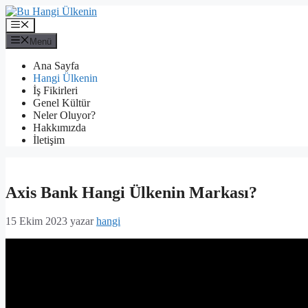
İçeriğe
atla
Menü
Menü
Ana Sayfa
Hangi Ülkenin
İş Fikirleri
Genel Kültür
Neler Oluyor?
Hakkımızda
İletişim
Axis Bank Hangi Ülkenin Markası?
15 Ekim 2023
yazar
hangi