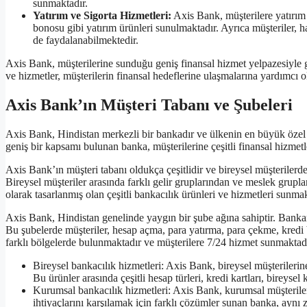
sunmaktadır.
Yatırım ve Sigorta Hizmetleri:
Axis Bank, müşterilere yatırım 
bonosu gibi yatırım ürünleri sunulmaktadır. Ayrıca müşteriler, haya
de faydalanabilmektedir.
Axis Bank, müşterilerine sunduğu geniş finansal hizmet yelpazesiyle g
ve hizmetler, müşterilerin finansal hedeflerine ulaşmalarına yardımcı o
Axis Bank’ın Müşteri Tabanı ve Şubeleri
Axis Bank, Hindistan merkezli bir bankadır ve ülkenin en büyük özel 
geniş bir kapsamı bulunan banka, müşterilerine çeşitli finansal hizmet
Axis Bank’ın müşteri tabanı oldukça çeşitlidir ve bireysel müşteriler
Bireysel müşteriler arasında farklı gelir gruplarından ve meslek grupla
olarak tasarlanmış olan çeşitli bankacılık ürünleri ve hizmetleri sunmak
Axis Bank, Hindistan genelinde yaygın bir şube ağına sahiptir. Bankanı
Bu şubelerde müşteriler, hesap açma, para yatırma, para çekme, kredi b
farklı bölgelerde bulunmaktadır ve müşterilere 7/24 hizmet sunmaktadı
Bireysel bankacılık hizmetleri: Axis Bank, bireysel müşterilerin
Bu ürünler arasında çeşitli hesap türleri, kredi kartları, bireysel 
Kurumsal bankacılık hizmetleri: Axis Bank, kurumsal müşterileri
ihtiyaçlarını karşılamak için farklı çözümler sunan banka, aynı za