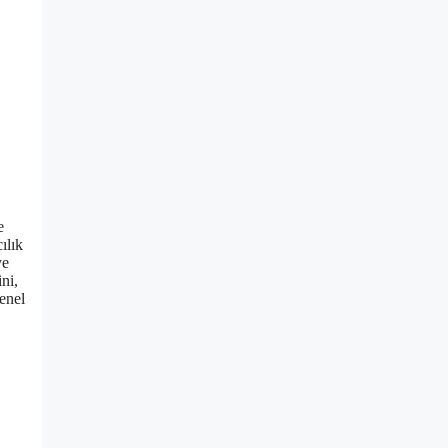
e
ılık
ye
ni,
genel