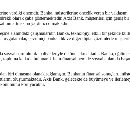
rine verdiği önemdir. Banka, müşterilerine öncelik veren bir yaklaşım
rekli olarak çaba göstermektedir. Axis Bank, müşterileri için geniş bir
katinin artmasına yardımcı olmaktadır.
eşme alanındaki çalışmalarıdır. Banka, teknolojiyi etkili bir şekilde kul
 uygulamalar, çevrimiçi bankacılık ve diğer dijital çözümlerle müşteril
 sosyal sorumluluk faaliyetleriyle de öne çıkmaktadır. Banka, eğitim, 
nk, topluma katkıda bulunarak hem finansal hem de sosyal anlamda başarı
an biri olmasına olanak sağlamıştır. Bankanın finansal sonuçları, müşt
ıtlarını oluşturmaktadır. Axis Bank, gelecekte de büyümeye ve ilerleme
k konumunu koruyacaktır.