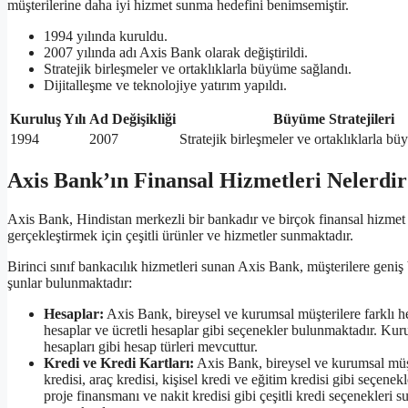
müşterilerine daha iyi hizmet sunma hedefini benimsemiştir.
1994 yılında kuruldu.
2007 yılında adı Axis Bank olarak değiştirildi.
Stratejik birleşmeler ve ortaklıklarla büyüme sağlandı.
Dijitalleşme ve teknolojiye yatırım yapıldı.
Kuruluş Yılı
Ad Değişikliği
Büyüme Stratejileri
1994
2007
Stratejik birleşmeler ve ortaklıklarla b
Axis Bank’ın Finansal Hizmetleri Nelerdi
Axis Bank, Hindistan merkezli bir bankadır ve birçok finansal hizmet 
gerçekleştirmek için çeşitli ürünler ve hizmetler sunmaktadır.
Birinci sınıf bankacılık hizmetleri sunan Axis Bank, müşterilere geniş
şunlar bulunmaktadır:
Hesaplar:
Axis Bank, bireysel ve kurumsal müşterilere farklı hes
hesaplar ve ücretli hesaplar gibi seçenekler bulunmaktadır. Kurum
hesapları gibi hesap türleri mevcuttur.
Kredi ve Kredi Kartları:
Axis Bank, bireysel ve kurumsal müşte
kredisi, araç kredisi, kişisel kredi ve eğitim kredisi gibi seçenek
proje finansmanı ve nakit kredisi gibi çeşitli kredi seçenekleri s