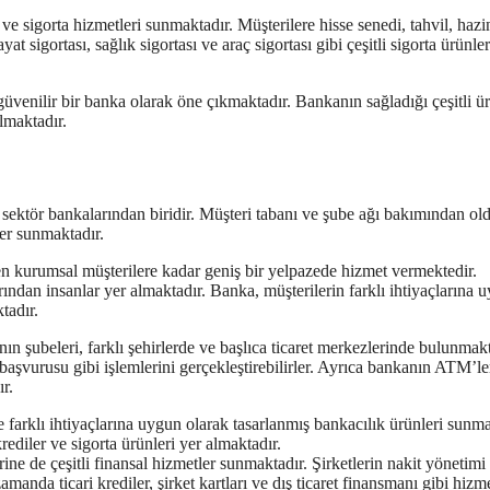
ve sigorta hizmetleri sunmaktadır. Müşterilere hisse senedi, tahvil, hazi
t sigortası, sağlık sigortası ve araç sigortası gibi çeşitli sigorta ürünle
üvenilir bir banka olarak öne çıkmaktadır. Bankanın sağladığı çeşitli ü
lmaktadır.
sektör bankalarından biridir. Müşteri tabanı ve şube ağı bakımından ol
ler sunmaktadır.
den kurumsal müşterilere kadar geniş bir yelpazede hizmet vermektedir.
rından insanlar yer almaktadır. Banka, müşterilerin farklı ihtiyaçlarına 
tadır.
n şubeleri, farklı şehirlerde ve başlıca ticaret merkezlerinde bulunmakt
aşvurusu gibi işlemlerini gerçekleştirebilirler. Ayrıca bankanın ATM’le
r.
e farklı ihtiyaçlarına uygun olarak tasarlanmış bankacılık ürünleri sunma
krediler ve sigorta ürünleri yer almaktadır.
ne de çeşitli finansal hizmetler sunmaktadır. Şirketlerin nakit yönetimi
manda ticari krediler, şirket kartları ve dış ticaret finansmanı gibi hizme