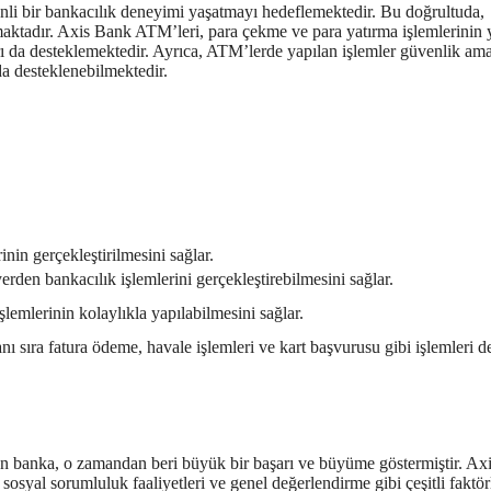
nli bir bankacılık deneyimi yaşatmayı hedeflemektedir. Bu doğrultuda,
maktadır. Axis Bank ATM’leri, para çekme ve para yatırma işlemlerinin 
rı da desteklemektedir. Ayrıca, ATM’lerde yapılan işlemler güvenlik ama
a desteklenebilmektedir.
nin gerçekleştirilmesini sağlar.
yerden bankacılık işlemlerini gerçekleştirebilmesini sağlar.
şlemlerinin kolaylıkla yapılabilmesini sağlar.
ı sıra fatura ödeme, havale işlemleri ve kart başvurusu gibi işlemleri d
lan banka, o zamandan beri büyük bir başarı ve büyüme göstermiştir. Ax
sosyal sorumluluk faaliyetleri ve genel değerlendirme gibi çeşitli faktör