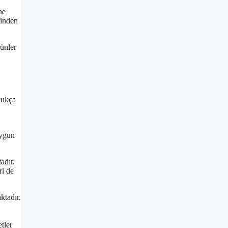
ne
rinden
rünler
dukça
uygun
adır.
ri de
ktadır.
tler