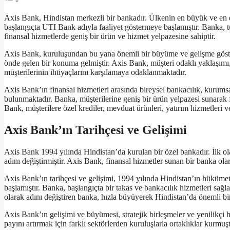
Axis Bank, Hindistan merkezli bir bankadır. Ülkenin en büyük ve en d
başlangıçta UTI Bank adıyla faaliyet göstermeye başlamıştır. Banka, tü
finansal hizmetlerde geniş bir ürün ve hizmet yelpazesine sahiptir.
Axis Bank, kuruluşundan bu yana önemli bir büyüme ve gelişme gösterm
önde gelen bir konuma gelmiştir. Axis Bank, müşteri odaklı yaklaşımı, 
müşterilerinin ihtiyaçlarını karşılamaya odaklanmaktadır.
Axis Bank’ın finansal hizmetleri arasında bireysel bankacılık, kurumsal 
bulunmaktadır. Banka, müşterilerine geniş bir ürün yelpazesi sunarak 
Bank, müşterilere özel krediler, mevduat ürünleri, yatırım hizmetleri 
Axis Bank’ın Tarihçesi ve Gelişimi
Axis Bank 1994 yılında Hindistan’da kurulan bir özel bankadır. İlk o
adını değiştirmiştir. Axis Bank, finansal hizmetler sunan bir banka ola
Axis Bank’ın tarihçesi ve gelişimi, 1994 yılında Hindistan’ın hükümeti
başlamıştır. Banka, başlangıçta bir takas ve bankacılık hizmetleri s
olarak adını değiştiren banka, hızla büyüyerek Hindistan’da önemli bir 
Axis Bank’ın gelişimi ve büyümesi, stratejik birleşmeler ve yenilikçi 
payını artırmak için farklı sektörlerden kuruluşlarla ortaklıklar kurmuş