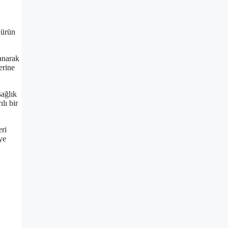
 ürün
lanarak
erine
sağlık
lı bir
eri
ye