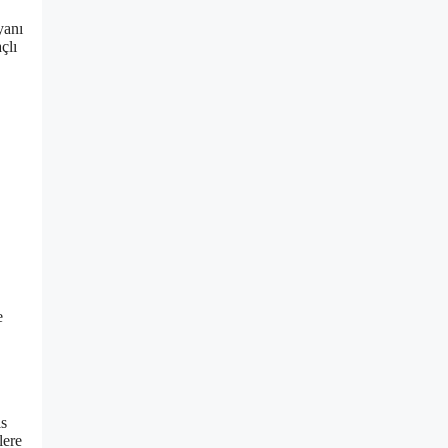
yanı
çlı
e
is
lere