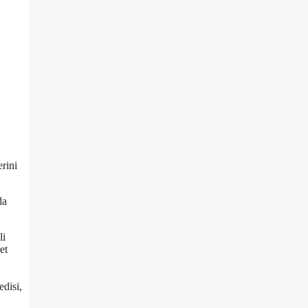
rini
da
li
et
edisi,