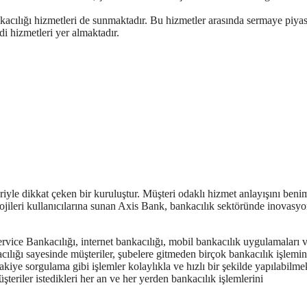
nkacılığı hizmetleri de sunmaktadır. Bu hizmetler arasında sermaye piyas
edi hizmetleri yer almaktadır.
iyle dikkat çeken bir kuruluştur. Müşteri odaklı hizmet anlayışını ben
olojileri kullanıcılarına sunan Axis Bank, bankacılık sektöründe inovasy
rvice Bankacılığı, internet bankacılığı, mobil bankacılık uygulamaları 
lığı sayesinde müşteriler, şubelere gitmeden birçok bankacılık işlemin
kiye sorgulama gibi işlemler kolaylıkla ve hızlı bir şekilde yapılabilmek
teriler istedikleri her an ve her yerden bankacılık işlemlerini