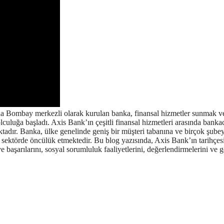
nda Bombay merkezli olarak kurulan banka, finansal hizmetler sunmak v
yolculuğa başladı. Axis Bank’ın çeşitli finansal hizmetleri arasında bankac
maktadır. Banka, ülke genelinde geniş bir müşteri tabanına ve birçok şube
k sektörde öncülük etmektedir. Bu blog yazısında, Axis Bank’ın tarihçesi
ve başarılarını, sosyal sorumluluk faaliyetlerini, değerlendirmelerini ve 