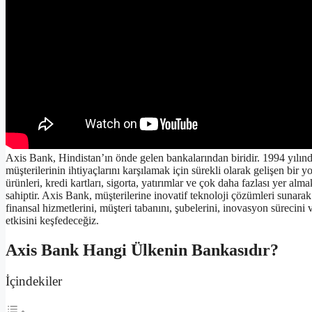
Axis Bank, Hindistan’ın önde gelen bankalarından biridir. 1994 yılı
müşterilerinin ihtiyaçlarını karşılamak için sürekli olarak gelişen bir 
ürünleri, kredi kartları, sigorta, yatırımlar ve çok daha fazlası yer al
sahiptir. Axis Bank, müşterilerine inovatif teknoloji çözümleri sunara
finansal hizmetlerini, müşteri tabanını, şubelerini, inovasyon sürecini 
etkisini keşfedeceğiz.
Axis Bank Hangi Ülkenin Bankasıdır?
İçindekiler