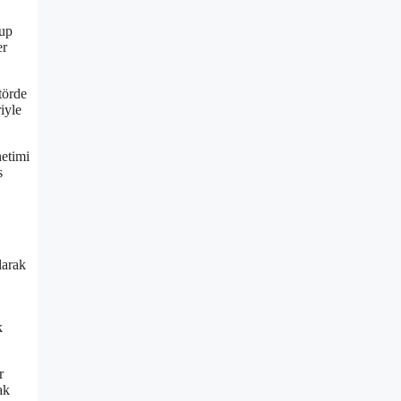
lup
er
törde
iyle
netimi
s
larak
k
r
ak