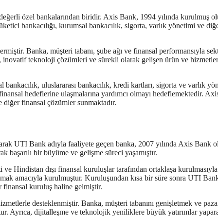
eğerli özel bankalarından biridir. Axis Bank, 1994 yılında kurulmuş o
ketici bankacılığı, kurumsal bankacılık, sigorta, varlık yönetimi ve diğ
iştir. Banka, müşteri tabanı, şube ağı ve finansal performansıyla sek
inovatif teknoloji çözümleri ve sürekli olarak gelişen ürün ve hizmetler
bankacılık, uluslararası bankacılık, kredi kartları, sigorta ve varlık yö
finansal hedeflerine ulaşmalarına yardımcı olmayı hedeflemektedir. Axi
ve diğer finansal çözümler sunmaktadır.
larak UTI Bank adıyla faaliyete geçen banka, 2007 yılında Axis Bank o
rak başarılı bir büyüme ve gelişme süreci yaşamıştır.
 ve Hindistan dışı finansal kuruluşlar tarafından ortaklaşa kurulmasıyla
ağlamak amacıyla kurulmuştur. Kuruluşundan kısa bir süre sonra UTI Ban
finansal kuruluş haline gelmiştir.
hizmetlerle desteklenmiştir. Banka, müşteri tabanını genişletmek ve paza
tur. Ayrıca, dijitalleşme ve teknolojik yeniliklere büyük yatırımlar yapar