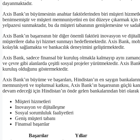
dayanmaktadır.
Axis Bank’ın büyümesinin anahtar faktörlerinden biri müşteri hizmetle
benimsemiştir ve müşteri memnuniyetini en üst düzeye çıkarmak için sü
yelpazesi sunmaktadır, bu da müşteri tabanının genişlemesine ve sada
Axis Bank’ın başarısının bir diğer önemli faktörü inovasyon ve dijitall
müşterilere daha iyi hizmet sunmayı hedeflemektedir. Axis Bank, mobil
kolaylık sağlamakta ve bankacılık deneyimini geliştirmektedir.
Axis Bank, sadece finansal bir kuruluş olmakla kalmayıp aynı zamanda
ve çevre gibi alanlarda çeşitli sosyal projeler yürütmektedir. Axis Ba
kuruluş olduğunu göstermektedir.
Axis Bank’ın büyüme ve başarıları, Hindistan’ın en saygın bankalarınd
memnuniyeti ve toplumsal katkısı, Axis Bank’ın başarısının güçlü kan
devam edeceği için Hindistan’ın önde gelen bankalarından biri olara
Müşteri hizmetleri
Inovasyon ve dijitalleşme
Sosyal sorumluluk faaliyetleri
Geniş müşteri tabanı
Finansal başarılar
Başarılar
Yıllar