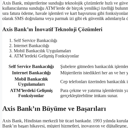
Axis Bank, müşterilerine sunduğu teknolojik çözümlerle hızlı ve güve
kullanıcılarına sunduğu ATM’lerde de birçok yenilikçi özelliği bulun
sıra fatura ödeme, havale işlemleri ve kart başvurusu gibi fonksiyonla
olarak SMS doğrulama veya parmak izi gibi ek güvenlik adımlarıyla d
Axis Bank’ın İnovatif Teknoloji Çözümleri
Self Service Bankacılığı
Internet Bankacılığı
Mobil Bankacılık Uygulamaları
ATM’lerdeki Gelişmiş Fonksiyonlar
Self Service Bankacılığı
Şubelere gitmeden bankacılık işlemleri
Internet Bankacılığı
Müşterilerin istedikleri her an ve her 
Mobil Bankacılık
Cep telefonları üzerinden bankacılık i
Uygulamaları
ATM’lerdeki Gelişmiş
Para çekme ve yatırma işlemlerinin yan
Fonksiyonlar
gerçekleştirebilme imkanı sunar.
Axis Bank’ın Büyüme ve Başarıları
Axis Bank, Hindistan merkezli bir ticari bankadır. 1993 yılında kuru
Bank’ın başarı hikayesi, müşteri hizmetleri, inovasyon ve dijitalleşme, 