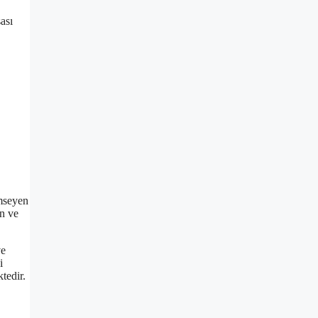
ası
imseyen
on ve
ve
i
tedir.