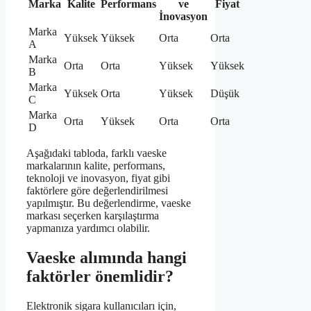
Marka
Kalite
Performans
ve
Fiyat
İnovasyon
Marka
Yüksek
Yüksek
Orta
Orta
A
Marka
Orta
Orta
Yüksek
Yüksek
B
Marka
Yüksek
Orta
Yüksek
Düşük
C
Marka
Orta
Yüksek
Orta
Orta
D
Aşağıdaki tabloda, farklı vaeske
markalarının kalite, performans,
teknoloji ve inovasyon, fiyat gibi
faktörlere göre değerlendirilmesi
yapılmıştır. Bu değerlendirme, vaeske
markası seçerken karşılaştırma
yapmanıza yardımcı olabilir.
Vaeske alımında hangi
faktörler önemlidir?
Elektronik sigara kullanıcıları için,