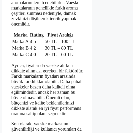
aromalarını tercih edebilirler. Vaeske
markalarının genellikle farklı aroma
çeşitleri sunması nedeniyle, damak
zevkinizi düşünerek tercih yapmak
önemlidir.
Marka
Rating
Fiyat Aralığı
Marka A
4.5
50 TL – 100 TL
Marka B
4.2
30 TL – 80 TL
Marka C
4.0
20 TL – 60 TL
Ayrıca, fiyatlar da vaeske alırken
dikkate alınması gereken bir faktördür.
Farklı markaların fiyatları arasında
büyük farklılıklar olabilir. Daha pahalı
vaeskeler bazen daha kaliteli olma
eğilimindedir, ancak her zaman bu
böyle olmayabilir. Önemli olan,
bütçenizi ve kalite beklentilerinizi
dikkate alarak en iyi fiyat-performans
oranına sahip olanı seçmektir.
Son olarak, vaeske markasının
güvenilirliği ve kullanıcı yorumları da