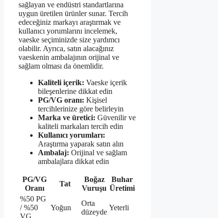
sağlayan ve endüstri standartlarına
uygun üretilen ürünler sunar. Tercih
edeceğiniz markayı araştırmak ve
kullanıcı yorumlarını incelemek,
vaeske seçiminizde size yardımcı
olabilir. Ayrıca, satın alacağınız
vaeskenin ambalajının orijinal ve
sağlam olması da önemlidir.
Kaliteli içerik:
Vaeske içerik
bileşenlerine dikkat edin
PG/VG oranı:
Kişisel
tercihlerinize göre belirleyin
Marka ve üretici:
Güvenilir ve
kaliteli markaları tercih edin
Kullanıcı yorumları:
Araştırma yaparak satın alın
Ambalaj:
Orijinal ve sağlam
ambalajlara dikkat edin
PG/VG
Boğaz
Buhar
Tat
Oranı
Vuruşu
Üretimi
%50 PG
Orta
/ %50
Yoğun
Yeterli
düzeyde
VG