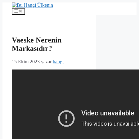
İçeriğe
atla
Menü
Vaeske Nerenin
Markasıdır?
15 Ekim 2023
yazar
hangi