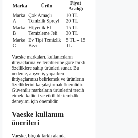
Fiyat
Marka
Ürün
Aralığı
Marka
Çok Amaçlı
10 TL –
A
Temizlik Spreyi
20 TL
Marka
Hijyenik El
15 TL –
B
Temizleme Jeli
30 TL
Marka
Ev Tipi Temizlik
5 TL – 15
C
Bezi
TL
Vaeske markaları, kullanıcıların
ihtiyaçlarına ve tercihlerine göre farklı
özelliklere sahip ürünleri sunar. Bu
nedenle, alışveriş yaparken
ihtiyaçlarınızı belirlemek ve ürünlerin
özelliklerini karşılaştırmak önemlidir.
Güvenilir markaların ürünlerini tercih
etmek, kaliteli ve etkili bir temizlik
deneyimi için önemlidir.
Vaeske kullanım
önerileri
Vaeske, birçok farklı alanda