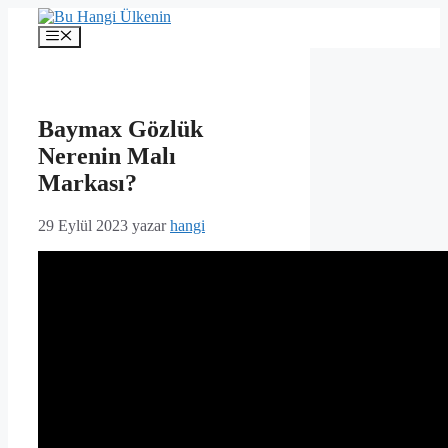
İçeriğe
atla
Menü
Baymax Gözlük
Nerenin Malı
Markası?
29 Eylül 2023
yazar
hangi