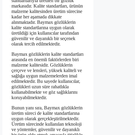
standartlarıyla üretilen bir gözlük
markasıdır. Kalite standartları, ürünün
malzeme kalitesinden üretim sürecine
kadar her aşamada dikkate
alınmaktadır. Baymax gözlüklerin
kalite standartlarına uygun olarak
üretildiği için kullanıcılar tarafından
güvenilir ve dayanıklı bir seçenek
olarak tercih edilmektedir.
Baymax gözlüklerin kalite standartları
arasında en önemli faktörlerden biri
malzeme kalitesidir. Gözlüklerin
çerçeve ve lensleri, yüksek kaliteli ve
sağlığa uygun malzemelerden imal
edilmektedir. Bu sayede kullanıcılar,
gözlükleri uzun süre rahatlıkla
kullanabilmekte ve göz sağlıklarını
koruyabilmektedir.
Bunun yanı sıra, Baymax gözlüklerin
üretim süreci de kalite standartlarına
uygun olarak gerçekleştirilmektedir.
Üretim sürecinde kullanılan teknoloji
ve yöntemler, güvenilir ve dayanıklı
bir ürün elde etmek amacıyla titizlikle