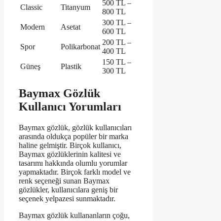
500 TL –
Classic
Titanyum
800 TL
300 TL –
Modern
Asetat
600 TL
200 TL –
Spor
Polikarbonat
400 TL
150 TL –
Güneş
Plastik
300 TL
Baymax Gözlük
Kullanıcı Yorumları
Baymax gözlük, gözlük kullanıcıları
arasında oldukça popüler bir marka
haline gelmiştir. Birçok kullanıcı,
Baymax gözlüklerinin kalitesi ve
tasarımı hakkında olumlu yorumlar
yapmaktadır. Birçok farklı model ve
renk seçeneği sunan Baymax
gözlükler, kullanıcılara geniş bir
seçenek yelpazesi sunmaktadır.
Baymax gözlük kullananların çoğu,