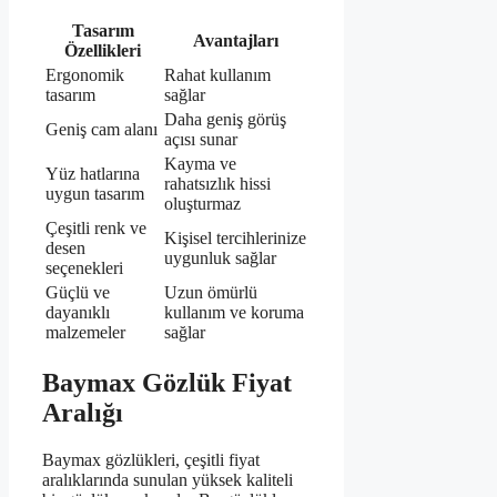
Tasarım
Avantajları
Özellikleri
Ergonomik
Rahat kullanım
tasarım
sağlar
Daha geniş görüş
Geniş cam alanı
açısı sunar
Kayma ve
Yüz hatlarına
rahatsızlık hissi
uygun tasarım
oluşturmaz
Çeşitli renk ve
Kişisel tercihlerinize
desen
uygunluk sağlar
seçenekleri
Güçlü ve
Uzun ömürlü
dayanıklı
kullanım ve koruma
malzemeler
sağlar
Baymax Gözlük Fiyat
Aralığı
Baymax gözlükleri, çeşitli fiyat
aralıklarında sunulan yüksek kaliteli