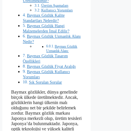
Üretilmektedir?
Üretim Aşamaları
Kullanıcı Yorumları
Baymax Gözlük Kalite
Standartları Nelerdir?
Baymax Gözlük Hangi
Malzemelerden İmal Edilir?
Baymax Gözlük Uzmanlık Alanı
Nedir?
Baymax Gözlük
Uzmanlık Alanı:
Baymax Gözlük Tasarım
Özellikleri
Baymax Gözlük Fiyat Aralığı
Baymax Gözlük Kullanıcı
Yorumları
Sık Sorulan Sorular
Baymax gözlükler, dünya genelinde
birçok ülkede üretilmektedir. Ancak,
gözlüklerin hangi ülkenin malı
olduğunu net bir şekilde belirlemek
zordur. Baymax gözlük markası
Japonya merkezli olup, üretim tesisleri
Japonya’da bulunmaktadır. Japonya,
optik teknolojisi ve yüksek kaliteli