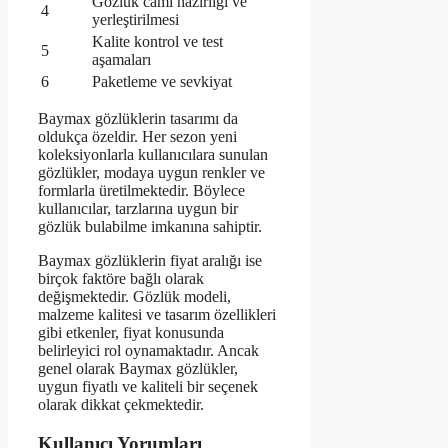
Gözlük camı hazırlığı ve
4
yerleştirilmesi
Kalite kontrol ve test
5
aşamaları
6
Paketleme ve sevkiyat
Baymax gözlüklerin tasarımı da
oldukça özeldir. Her sezon yeni
koleksiyonlarla kullanıcılara sunulan
gözlükler, modaya uygun renkler ve
formlarla üretilmektedir. Böylece
kullanıcılar, tarzlarına uygun bir
gözlük bulabilme imkanına sahiptir.
Baymax gözlüklerin fiyat aralığı ise
birçok faktöre bağlı olarak
değişmektedir. Gözlük modeli,
malzeme kalitesi ve tasarım özellikleri
gibi etkenler, fiyat konusunda
belirleyici rol oynamaktadır. Ancak
genel olarak Baymax gözlükler,
uygun fiyatlı ve kaliteli bir seçenek
olarak dikkat çekmektedir.
Kullanıcı Yorumları