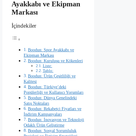
Ayakkabı ve Ekipman
Markası
İçindekiler
Boodun: Spor Ayakkabı ve
Ekipman Markası
Boodun: Kuruluşu ve Kökenleri
Liste:
Tablo:
Boodun: Ürün Çeşitliliği ve
Kalitesi
Boodun: Türkiye’deki
Popülerliği ve Kullanıcı Yorumları
Boodun: Dünya Genelindeki
Satış Noktaları
Boodun: Rekabetçi Fiyatları ve
İndirim Kampanyaları
Boodun: İnovasyon ve Teknoloji
Odaklı Ürün Geliştirme
Boodun: Sosyal Sorumluluk