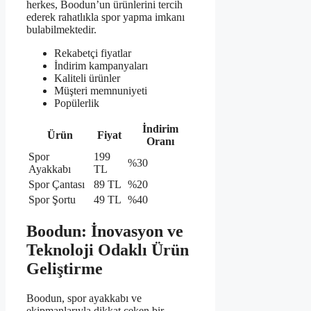
herkes, Boodun’un ürünlerini tercih
ederek rahatlıkla spor yapma imkanı
bulabilmektedir.
Rekabetçi fiyatlar
İndirim kampanyaları
Kaliteli ürünler
Müşteri memnuniyeti
Popülerlik
İndirim
Ürün
Fiyat
Oranı
Spor
199
%30
Ayakkabı
TL
Spor Çantası
89 TL
%20
Spor Şortu
49 TL
%40
Boodun: İnovasyon ve
Teknoloji Odaklı Ürün
Geliştirme
Boodun, spor ayakkabı ve
ekipmanlarıyla dikkat çeken bir