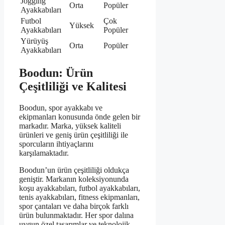
Jogging
Orta
Popüler
Ayakkabıları
Futbol
Çok
Yüksek
Ayakkabıları
Popüler
Yürüyüş
Orta
Popüler
Ayakkabıları
Boodun: Ürün
Çeşitliliği ve Kalitesi
Boodun, spor ayakkabı ve
ekipmanları konusunda önde gelen bir
markadır. Marka, yüksek kaliteli
ürünleri ve geniş ürün çeşitliliği ile
sporcuların ihtiyaçlarını
karşılamaktadır.
Boodun’un ürün çeşitliliği oldukça
geniştir. Markanın koleksiyonunda
koşu ayakkabıları, futbol ayakkabıları,
tenis ayakkabıları, fitness ekipmanları,
spor çantaları ve daha birçok farklı
ürün bulunmaktadır. Her spor dalına
uygun özel tasarımlar ve teknolojik