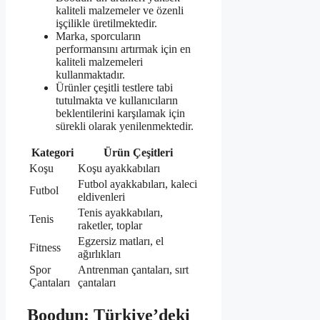
kaliteli malzemeler ve özenli
işçilikle üretilmektedir.
Marka, sporcuların
performansını artırmak için en
kaliteli malzemeleri
kullanmaktadır.
Ürünler çeşitli testlere tabi
tutulmakta ve kullanıcıların
beklentilerini karşılamak için
sürekli olarak yenilenmektedir.
Kategori
Ürün Çeşitleri
Koşu
Koşu ayakkabıları
Futbol ayakkabıları, kaleci
Futbol
eldivenleri
Tenis ayakkabıları,
Tenis
raketler, toplar
Egzersiz matları, el
Fitness
ağırlıkları
Spor
Antrenman çantaları, sırt
Çantaları
çantaları
Boodun: Türkiye’deki