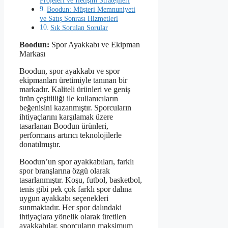
Projeleri ve İletişim Stratejileri
Boodun: Müşteri Memnuniyeti
ve Satış Sonrası Hizmetleri
Sık Sorulan Sorular
Boodun:
Spor Ayakkabı ve Ekipman
Markası
Boodun, spor ayakkabı ve spor
ekipmanları üretimiyle tanınan bir
markadır. Kaliteli ürünleri ve geniş
ürün çeşitliliği ile kullanıcıların
beğenisini kazanmıştır. Sporcuların
ihtiyaçlarını karşılamak üzere
tasarlanan Boodun ürünleri,
performans artırıcı teknolojilerle
donatılmıştır.
Boodun’un spor ayakkabıları, farklı
spor branşlarına özgü olarak
tasarlanmıştır. Koşu, futbol, basketbol,
tenis gibi pek çok farklı spor dalına
uygun ayakkabı seçenekleri
sunmaktadır. Her spor dalındaki
ihtiyaçlara yönelik olarak üretilen
ayakkabılar, sporcuların maksimum