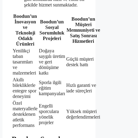
şekilde hizmet sunmaktadır.
Boodun’un
Boodun’un
İnovasyon
Boodun’un
Müşteri
ve
Sosyal
Memnuniyeti ve
Teknoloji
Sorumluluk
Satış Sonrası
Odaklı
Projeleri
Hizmetleri
Ürünleri
Yenilikçi
Doğaya
taban
saygılı üretim
Güçlü müşteri
tasarımları
ve geri
destek hattı
ve
dönüşüme
malzemeleri
katkı
Akıllı
Sporla ilgili
bilekliklerle
Hızlı garanti ve
eğitim
entegre spor
iade süreçleri
kampanyaları
deneyimi
Özel
Engelli
materyallerle
sporculara
Yüksek müşteri
desteklenen
yönelik
değerlendirmeleri
atletik
projeler
performans