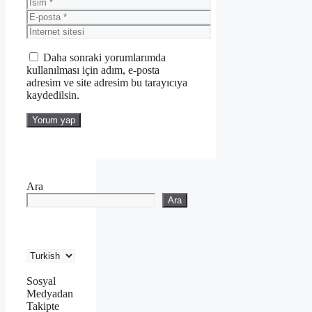
İsim
E-
posta
İnternet
sitesi
Daha sonraki yorumlarımda
kullanılması için adım, e-posta
adresim ve site adresim bu tarayıcıya
kaydedilsin.
Ara
Ara
Sosyal
Medyadan
Takipte