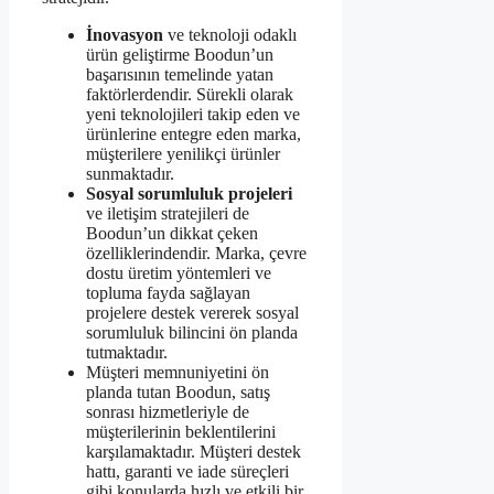
İnovasyon
ve teknoloji odaklı
ürün geliştirme Boodun’un
başarısının temelinde yatan
faktörlerdendir. Sürekli olarak
yeni teknolojileri takip eden ve
ürünlerine entegre eden marka,
müşterilere yenilikçi ürünler
sunmaktadır.
Sosyal sorumluluk projeleri
ve iletişim stratejileri de
Boodun’un dikkat çeken
özelliklerindendir. Marka, çevre
dostu üretim yöntemleri ve
topluma fayda sağlayan
projelere destek vererek sosyal
sorumluluk bilincini ön planda
tutmaktadır.
Müşteri memnuniyetini ön
planda tutan Boodun, satış
sonrası hizmetleriyle de
müşterilerinin beklentilerini
karşılamaktadır. Müşteri destek
hattı, garanti ve iade süreçleri
gibi konularda hızlı ve etkili bir