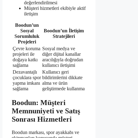
değerlendirilmesi
Müşteri hizmetleri ekibiyle aktif
iletişim
Boodun’un
Sosyal
Boodun’un İletişim
Sorumluluk
Stratejileri
Projeleri
Çevre koruma
Sosyal medya ve
projeleri ile
diğer dijital kanallar
doğaya katkı
aracılığıyla doğrudan
sağlama
kullanıcı iletişimi
Dezavantajlı
Kullanıcı geri
çocuklara spor
bildirimlerini dikkate
yapma imkanı
alma ve ürün
sağlama
geliştirmede kullanma
Boodun: Müşteri
Memnuniyeti ve Satış
Sonrası Hizmetleri
Boodun markası, spor ayakkabı ve
ekipmanları konusunda müşteri