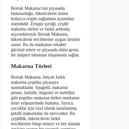
Berrak Makarna’nın piyasada
bulunurluğu, tüketicilerin ürüne
kolayca erişim sağlaması açısından
önemlidir. Zengin içeriği, çeşitli
makarna türleri ve farklı ambalaj
seçenekleriyle Berrak Makarna,
tüketicilerin tercihlerine uygun ürünler
sunar. Bu da markanın rekabet
gücünü artırır ve piyasada daha geniş
bir müşteri tabanına ulaşmasını sağlar.
Makarna Türleri
Berrak Makarna, birçok farklı
makarna çeşidini piyasaya
sunmaktadır. Spagetti, makarna
penne, farfalle, linguini ve tortellini
gibi popüler makarna türleri markanın
ürün yelpazesinde bulunur. Ayrıca,
çocuklar için özel olarak tasarlanmış
şekilli makarnalar da mevcuttur. Bu
çeşitlilik, tüketicilerin farklı
tercihlerine hitap etmeyi ve her damak
zevkine uygun bir seçenek sunmayı