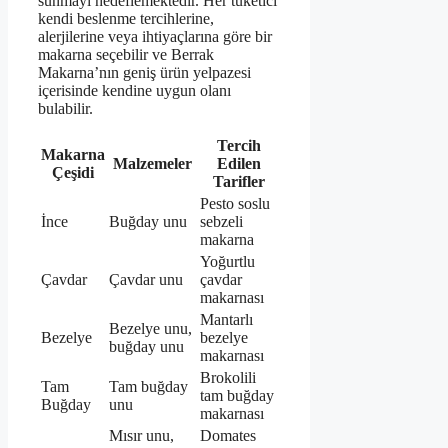
sunmayı hedeflemektedir. Her tüketici
kendi beslenme tercihlerine,
alerjilerine veya ihtiyaçlarına göre bir
makarna seçebilir ve Berrak
Makarna’nın geniş ürün yelpazesi
içerisinde kendine uygun olanı
bulabilir.
Tercih
Makarna
Malzemeler
Edilen
Çeşidi
Tarifler
Pesto soslu
İnce
Buğday unu
sebzeli
makarna
Yoğurtlu
Çavdar
Çavdar unu
çavdar
makarnası
Mantarlı
Bezelye unu,
Bezelye
bezelye
buğday unu
makarnası
Brokolili
Tam
Tam buğday
tam buğday
Buğday
unu
makarnası
Mısır unu,
Domates