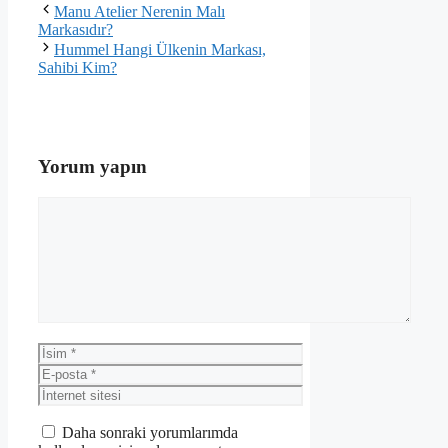
Manu Atelier Nerenin Malı
Markasıdır?
Hummel Hangi Ülkenin Markası,
Sahibi Kim?
Yorum yapın
Yorum
İsim
E-
posta
İnternet
sitesi
Daha sonraki yorumlarımda