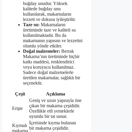
buğday unudur. Yüksek
kalitede buğday unu
kullanılarak, makarnaların
lezzeti ve dokusu iyileştirilir.
Taze su:
Makarnaların
üretiminde taze ve kaliteli su
kullanılmaktadır. Bu da
makarnanın yapısını ve lezzetini
olumlu yönde etkiler.
Doğal malzemeler:
Berrak
Makarna’nın üretiminde hiçbir
katkı maddesi, renklendirici
veya koruyucu kullanılmaz.
Sadece doğal malzemelerle
üretilen makarnalar, sağlıklı bir
seçenektir.
Çeşit
Açıklama
Geniş ve uzun yapısıyla öne
çıkan bir makarna çeşididir.
Erişte
Özellikle etli yemeklerle
uyumlu bir tat sunar.
İçerisinde kıyma bulunan
Kıymalı
bir makarna çeşididir.
makarna