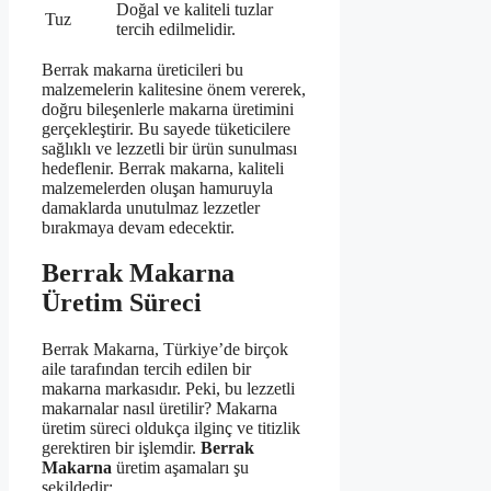
Doğal ve kaliteli tuzlar
Tuz
tercih edilmelidir.
Berrak makarna üreticileri bu
malzemelerin kalitesine önem vererek,
doğru bileşenlerle makarna üretimini
gerçekleştirir. Bu sayede tüketicilere
sağlıklı ve lezzetli bir ürün sunulması
hedeflenir. Berrak makarna, kaliteli
malzemelerden oluşan hamuruyla
damaklarda unutulmaz lezzetler
bırakmaya devam edecektir.
Berrak Makarna
Üretim Süreci
Berrak Makarna, Türkiye’de birçok
aile tarafından tercih edilen bir
makarna markasıdır. Peki, bu lezzetli
makarnalar nasıl üretilir? Makarna
üretim süreci oldukça ilginç ve titizlik
gerektiren bir işlemdir.
Berrak
Makarna
üretim aşamaları şu
şekildedir: