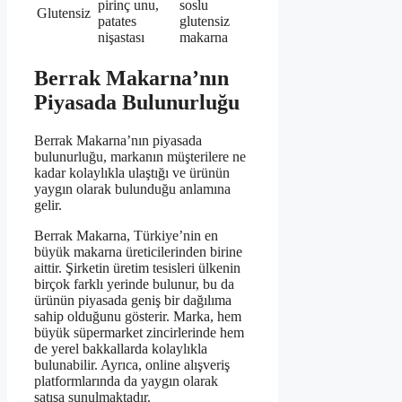
pirinç unu,
soslu
Glutensiz
patates
glutensiz
nişastası
makarna
Berrak Makarna’nın
Piyasada Bulunurluğu
Berrak Makarna’nın piyasada
bulunurluğu, markanın müşterilere ne
kadar kolaylıkla ulaştığı ve ürünün
yaygın olarak bulunduğu anlamına
gelir.
Berrak Makarna, Türkiye’nin en
büyük makarna üreticilerinden birine
aittir. Şirketin üretim tesisleri ülkenin
birçok farklı yerinde bulunur, bu da
ürünün piyasada geniş bir dağılıma
sahip olduğunu gösterir. Marka, hem
büyük süpermarket zincirlerinde hem
de yerel bakkallarda kolaylıkla
bulunabilir. Ayrıca, online alışveriş
platformlarında da yaygın olarak
satışa sunulmaktadır.