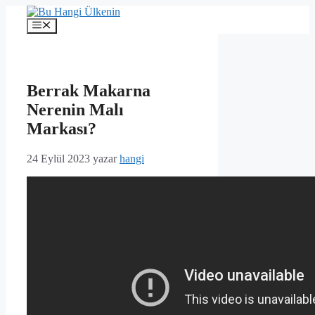
İçeriğe
atla
Menü
Berrak Makarna
Nerenin Malı
Markası?
24 Eylül 2023
yazar
hangi