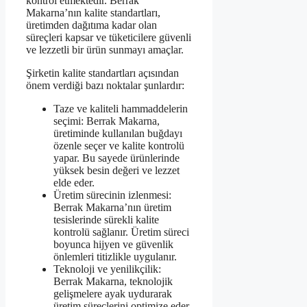
kontrol etmektedir. Berrak
Makarna’nın kalite standartları,
üretimden dağıtıma kadar olan
süreçleri kapsar ve tüketicilere güvenli
ve lezzetli bir ürün sunmayı amaçlar.
Şirketin kalite standartları açısından
önem verdiği bazı noktalar şunlardır:
Taze ve kaliteli hammaddelerin
seçimi: Berrak Makarna,
üretiminde kullanılan buğdayı
özenle seçer ve kalite kontrolü
yapar. Bu sayede ürünlerinde
yüksek besin değeri ve lezzet
elde eder.
Üretim sürecinin izlenmesi:
Berrak Makarna’nın üretim
tesislerinde sürekli kalite
kontrolü sağlanır. Üretim süreci
boyunca hijyen ve güvenlik
önlemleri titizlikle uygulanır.
Teknoloji ve yenilikçilik:
Berrak Makarna, teknolojik
gelişmelere ayak uydurarak
üretim süreçlerini optimize eder