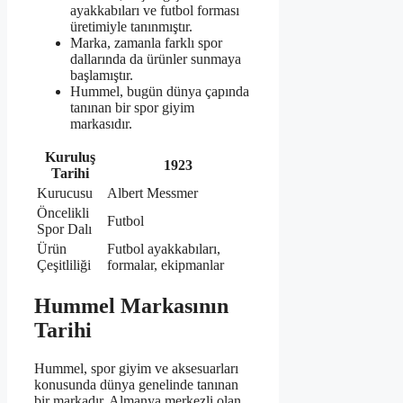
ayakkabıları ve futbol forması
üretimiyle tanınmıştır.
Marka, zamanla farklı spor
dallarında da ürünler sunmaya
başlamıştır.
Hummel, bugün dünya çapında
tanınan bir spor giyim
markasıdır.
Kuruluş
1923
Tarihi
Kurucusu
Albert Messmer
Öncelikli
Futbol
Spor Dalı
Ürün
Futbol ayakkabıları,
Çeşitliliği
formalar, ekipmanlar
Hummel Markasının
Tarihi
Hummel, spor giyim ve aksesuarları
konusunda dünya genelinde tanınan
bir markadır. Almanya merkezli olan