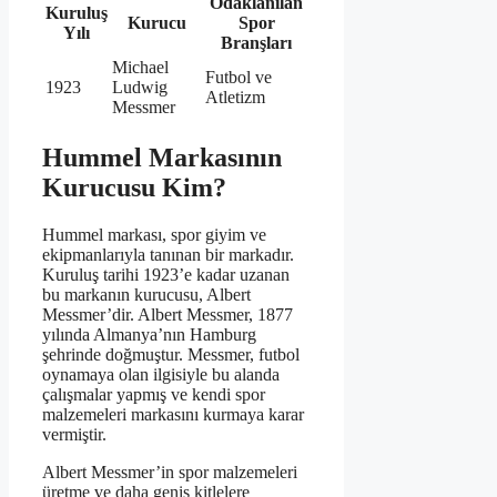
Odaklanılan
Kuruluş
Kurucu
Spor
Yılı
Branşları
Michael
Futbol ve
1923
Ludwig
Atletizm
Messmer
Hummel Markasının
Kurucusu Kim?
Hummel markası, spor giyim ve
ekipmanlarıyla tanınan bir markadır.
Kuruluş tarihi 1923’e kadar uzanan
bu markanın kurucusu, Albert
Messmer’dir. Albert Messmer, 1877
yılında Almanya’nın Hamburg
şehrinde doğmuştur. Messmer, futbol
oynamaya olan ilgisiyle bu alanda
çalışmalar yapmış ve kendi spor
malzemeleri markasını kurmaya karar
vermiştir.
Albert Messmer’in spor malzemeleri
üretme ve daha geniş kitlelere