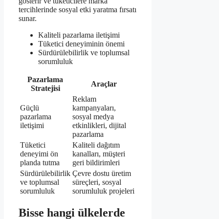
gösterir ve tüketicilere marka
tercihlerinde sosyal etki yaratma fırsatı
sunar.
Kaliteli pazarlama iletişimi
Tüketici deneyiminin önemi
Sürdürülebilirlik ve toplumsal
sorumluluk
Pazarlama
Araçlar
Stratejisi
Reklam
Güçlü
kampanyaları,
pazarlama
sosyal medya
iletişimi
etkinlikleri, dijital
pazarlama
Tüketici
Kaliteli dağıtım
deneyimi ön
kanalları, müşteri
planda tutma
geri bildirimleri
Sürdürülebilirlik
Çevre dostu üretim
ve toplumsal
süreçleri, sosyal
sorumluluk
sorumluluk projeleri
Bisse hangi ülkelerde