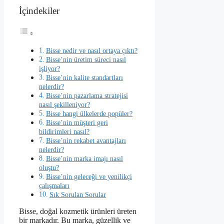
İçindekiler
Bisse nedir ve nasıl ortaya çıktı?
Bisse’nin üretim süreci nasıl
işliyor?
Bisse’nin kalite standartları
nelerdir?
Bisse’nin pazarlama stratejisi
nasıl şekilleniyor?
Bisse hangi ülkelerde popüler?
Bisse’nin müşteri geri
bildirimleri nasıl?
Bisse’nin rekabet avantajları
nelerdir?
Bisse’nin marka imajı nasıl
oluştu?
Bisse’nin geleceği ve yenilikçi
çalışmaları
Sık Sorulan Sorular
Bisse, doğal kozmetik ürünleri üreten
bir markadır. Bu marka, güzellik ve