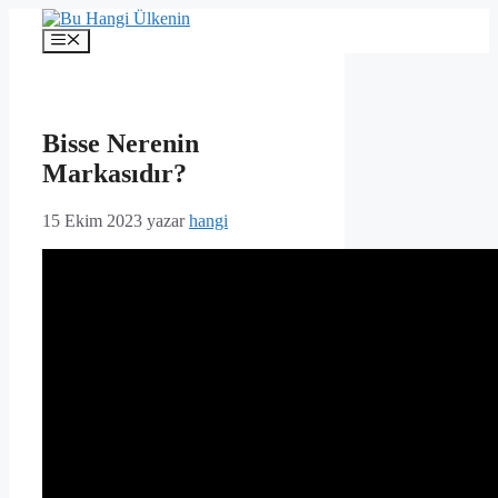
İçeriğe
atla
Menü
Bisse Nerenin
Markasıdır?
15 Ekim 2023
yazar
hangi