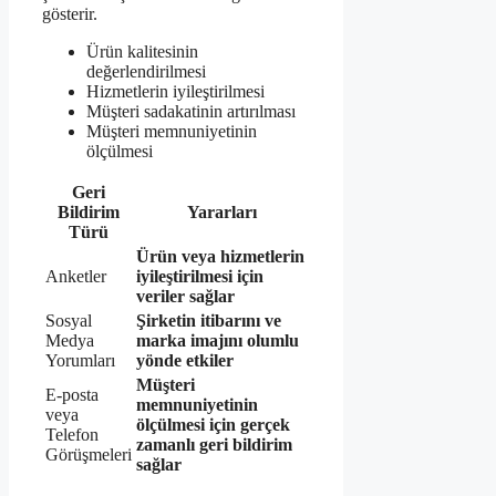
gösterir.
Ürün kalitesinin
değerlendirilmesi
Hizmetlerin iyileştirilmesi
Müşteri sadakatinin artırılması
Müşteri memnuniyetinin
ölçülmesi
Geri
Bildirim
Yararları
Türü
Ürün veya hizmetlerin
Anketler
iyileştirilmesi için
veriler sağlar
Sosyal
Şirketin itibarını ve
Medya
marka imajını olumlu
Yorumları
yönde etkiler
Müşteri
E-posta
memnuniyetinin
veya
ölçülmesi için gerçek
Telefon
zamanlı geri bildirim
Görüşmeleri
sağlar