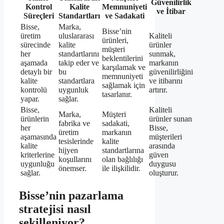
Güvenilirlik
Kontrol
Kalite
Memnuniyeti
ve İtibar
Süreçleri
Standartları
ve Sadakati
Bisse,
Marka,
Bisse’nin
üretim
uluslararası
Kaliteli
ürünleri,
sürecinde
kalite
ürünler
müşteri
her
standartlarını
sunmak,
beklentilerini
aşamada
takip eder ve
markanın
karşılamak ve
detaylı bir
bu
güvenilirliğini
memnuniyeti
kalite
standartlara
ve itibarını
sağlamak için
kontrolü
uygunluk
artırır.
tasarlanır.
yapar.
sağlar.
Bisse,
Kaliteli
Marka,
Müşteri
ürünlerin
ürünler sunan
fabrika ve
sadakati,
her
Bisse,
üretim
markanın
aşamasında
müşterileri
tesislerinde
kalite
kalite
arasında
hijyen
standartlarına
kriterlerine
güven
koşullarını
olan bağlılığı
uygunluğu
duygusu
önemser.
ile ilişkilidir.
sağlar.
oluşturur.
Bisse’nin pazarlama
stratejisi nasıl
şekilleniyor?