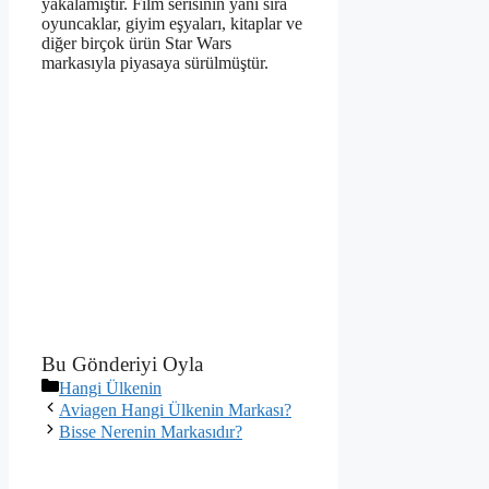
yakalamıştır. Film serisinin yanı sıra
oyuncaklar, giyim eşyaları, kitaplar ve
diğer birçok ürün Star Wars
markasıyla piyasaya sürülmüştür.
Bu Gönderiyi Oyla
Kategoriler
Hangi Ülkenin
Aviagen Hangi Ülkenin Markası?
Bisse Nerenin Markasıdır?