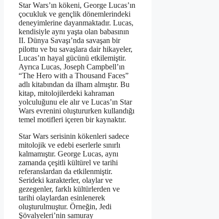
Star Wars’ın kökeni, George Lucas’ın
çocukluk ve gençlik dönemlerindeki
deneyimlerine dayanmaktadır. Lucas,
kendisiyle aynı yaşta olan babasının
II. Dünya Savaşı’nda savaşan bir
pilottu ve bu savaşlara dair hikayeler,
Lucas’ın hayal gücünü etkilemiştir.
Ayrıca Lucas, Joseph Campbell’ın
“The Hero with a Thousand Faces”
adlı kitabından da ilham almıştır. Bu
kitap, mitolojilerdeki kahraman
yolculuğunu ele alır ve Lucas’ın Star
Wars evrenini oluştururken kullandığı
temel motifleri içeren bir kaynaktır.
Star Wars serisinin kökenleri sadece
mitolojik ve edebi eserlerle sınırlı
kalmamıştır. George Lucas, aynı
zamanda çeşitli kültürel ve tarihi
referanslardan da etkilenmiştir.
Serideki karakterler, olaylar ve
gezegenler, farklı kültürlerden ve
tarihi olaylardan esinlenerek
oluşturulmuştur. Örneğin, Jedi
Şövalyeleri’nin samuray