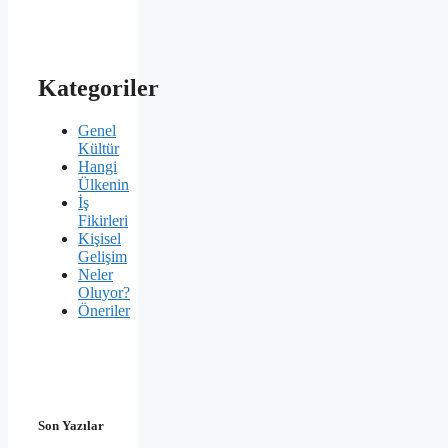
Kategoriler
Genel
Kültür
Hangi
Ülkenin
İş
Fikirleri
Kişisel
Gelişim
Neler
Oluyor?
Öneriler
Son Yazılar