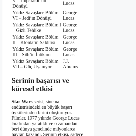
V – İmparator’un
Lucas
Dönüşü
Yıldız Savaşları: Bölüm
George
VI – Jedi’ın Dönüşü
Lucas
Yıldız Savaşları: Bölüm I
George
– Gizli Tehlike
Lucas
Yıldız Savaşları: Bölüm
George
II – Klonların Saldırısı
Lucas
Yıldız Savaşları: Bölüm
George
III – Sith’in İntikamı
Lucas
Yıldız Savaşları: Bölüm
J.J.
VII – Güç Uyanıyor
Abrams
Serinin başarısı ve
küresel etkisi
Star Wars
serisi, sinema
endüstrisindeki en büyük başarı
öykülerinden birini oluşturuyor.
Filmler, 1977 yılında George Lucas
tarafından yaratıldı ve o zamandan
beri dünya genelinde milyonlarca
hayran kazandı. Serinin etkisi, sadece