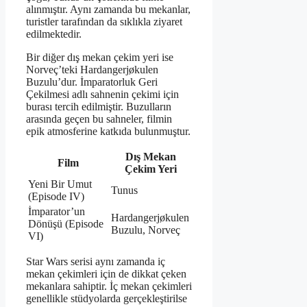
alınmıştır. Aynı zamanda bu mekanlar,
turistler tarafından da sıklıkla ziyaret
edilmektedir.
Bir diğer dış mekan çekim yeri ise
Norveç’teki Hardangerjøkulen
Buzulu’dur. İmparatorluk Geri
Çekilmesi adlı sahnenin çekimi için
burası tercih edilmiştir. Buzulların
arasında geçen bu sahneler, filmin
epik atmosferine katkıda bulunmuştur.
Dış Mekan
Film
Çekim Yeri
Yeni Bir Umut
Tunus
(Episode IV)
İmparator’un
Hardangerjøkulen
Dönüşü (Episode
Buzulu, Norveç
VI)
Star Wars serisi aynı zamanda iç
mekan çekimleri için de dikkat çeken
mekanlara sahiptir. İç mekan çekimleri
genellikle stüdyolarda gerçekleştirilse