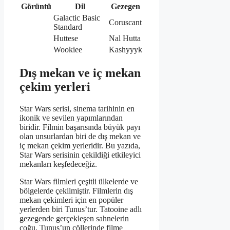
Görüntü
Dil
Gezegen
Galactic Basic
Coruscant
Standard
Huttese
Nal Hutta
Wookiee
Kashyyyk
Dış mekan ve iç mekan
çekim yerleri
Star Wars serisi, sinema tarihinin en
ikonik ve sevilen yapımlarından
biridir. Filmin başarısında büyük payı
olan unsurlardan biri de dış mekan ve
iç mekan çekim yerleridir. Bu yazıda,
Star Wars serisinin çekildiği etkileyici
mekanları keşfedeceğiz.
Star Wars filmleri çeşitli ülkelerde ve
bölgelerde çekilmiştir. Filmlerin dış
mekan çekimleri için en popüler
yerlerden biri Tunus’tur. Tatooine adlı
gezegende gerçekleşen sahnelerin
çoğu, Tunus’un çöllerinde filme