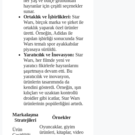
her yaş ve bütçe grubundan
hayranlar için çeşitli seçenekler
sunar.
Ortaklık ve İşbirlikleri:
Star
Wars, birçok marka ve şirket ile
ortaklık yaparak özel ürünler
üretti. Örneğin, Adidas ile
yapılan işbirliği sonucunda Star
Wars temalı spor ayakkabılar
piyasaya sürüldü.
Yaratıcılık ve İnovasyon:
Star
Wars, her filmde yeni ve
yaratıcı fikirlerle hayranlarını
şaşırtmaya devam etti. Bu
yaratıcılık ve inovasyon,
ürünlerin tasarımında da
kendini gösterdi. Örneğin, ışın
kılıçları ve uzaktan kontrollü
droidler gibi icatlar, Star Wars
ürünlerinin popülerliğini artırdı.
Markalaşma
Örnekler
Stratejileri
Oyuncaklar, giyim
Ürün
ürünleri, kitaplar, video
Çeşitliliği