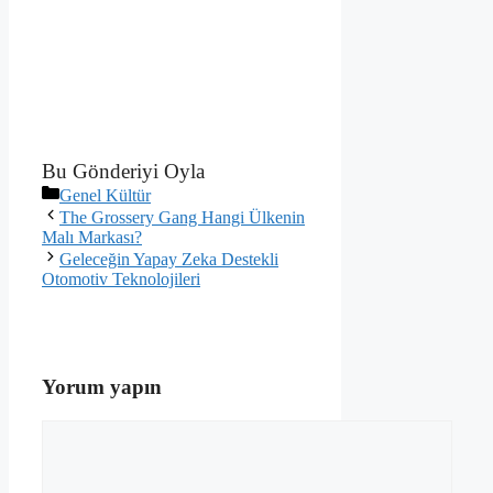
Bu Gönderiyi Oyla
Kategoriler
Genel Kültür
The Grossery Gang Hangi Ülkenin
Malı Markası?
Geleceğin Yapay Zeka Destekli
Otomotiv Teknolojileri
Yorum yapın
Yorum