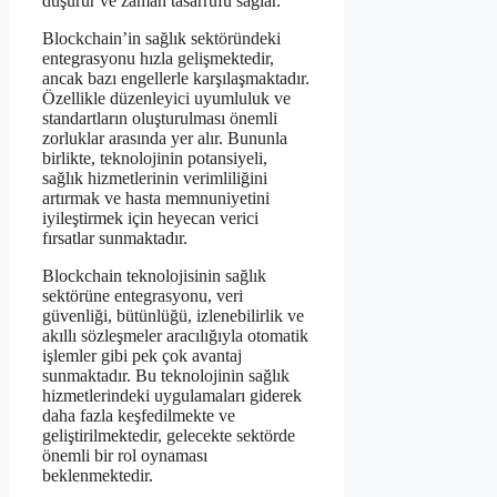
düşürür ve zaman tasarrufu sağlar.
Blockchain’in sağlık sektöründeki
entegrasyonu hızla gelişmektedir,
ancak bazı engellerle karşılaşmaktadır.
Özellikle düzenleyici uyumluluk ve
standartların oluşturulması önemli
zorluklar arasında yer alır. Bununla
birlikte, teknolojinin potansiyeli,
sağlık hizmetlerinin verimliliğini
artırmak ve hasta memnuniyetini
iyileştirmek için heyecan verici
fırsatlar sunmaktadır.
Blockchain teknolojisinin sağlık
sektörüne entegrasyonu, veri
güvenliği, bütünlüğü, izlenebilirlik ve
akıllı sözleşmeler aracılığıyla otomatik
işlemler gibi pek çok avantaj
sunmaktadır. Bu teknolojinin sağlık
hizmetlerindeki uygulamaları giderek
daha fazla keşfedilmekte ve
geliştirilmektedir, gelecekte sektörde
önemli bir rol oynaması
beklenmektedir.