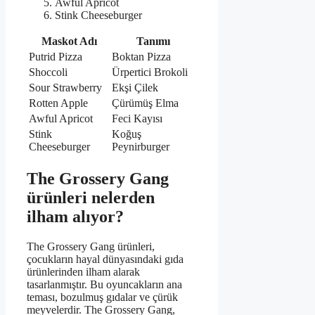
Awful Apricot
Stink Cheeseburger
Maskot Adı
Tanımı
Putrid Pizza
Boktan Pizza
Shoccoli
Ürpertici Brokoli
Sour Strawberry
Ekşi Çilek
Rotten Apple
Çürümüş Elma
Awful Apricot
Feci Kayısı
Stink
Koğuş
Cheeseburger
Peynirburger
The Grossery Gang
ürünleri nelerden
ilham alıyor?
The Grossery Gang ürünleri,
çocukların hayal dünyasındaki gıda
ürünlerinden ilham alarak
tasarlanmıştır. Bu oyuncakların ana
teması, bozulmuş gıdalar ve çürük
meyvelerdir. The Grossery Gang,