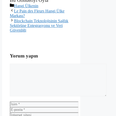
Bu Gönderiyi Oyla
Kategoriler
Hangi Ülkenin
Le Pain des Fleurs Hangi Ülke
Markası?
Blockchain Teknolojisinin Sağlık
Sektörüne Entegrasyonu ve Veri
Güvenliği
Yorum yapın
Yorum
İsim
E-
posta
İnternet